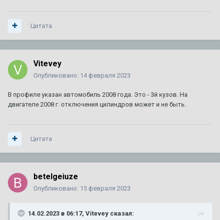
3
ответа
3 001
просмотр
Цитата
Планирую продажу уникального BLS
Автор:
DeathRow
,
11 июля
в
BLS
3
ответа
1 148
просмотров
Vitevey
ТО XT5
1
2
3
4
7
Опубликовано:
14 февраля 2023
Автор:
Amidd
,
1 августа 2017
в
XT5
В профиле указан автомобиль 2008 года. Это - 3й кузов. На
154
ответа
710 956
просмотров
двигателе 2008 г. отключения цилиндров может и не быть.
92 или 95 - что лучше ???
1
2
3
Автор:
A446MO
,
24 июня 2011
в
Escalade III 2006 — 2014
Цитата
64
ответа
140 380
просмотров
betelgeiuze
Опубликовано:
15 февраля 2023
14.02.2023 в 06:17,
Vitevey
сказал: