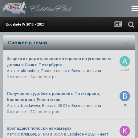
Escalade IV 2015 - 2020
Свежее в темах
Защита и представление интересов по уголовным
делам в Санкт-Петербурге
Автор:
akbastion
,
7 часов назад
в
Всякая всячина
0
ответов
24
просмотра
Получение судебных решений в Пятигорске,
Кисловодске, Ессентуках
Автор:
bestlawyer
,
Вчера в 08:01
в
Всякая всячина
0
ответов
77
просмотров
пропадают полоски на камерах
Автор:
Климыч
,
Вчера в 06:59
в
Escalade V 2021 - наст.