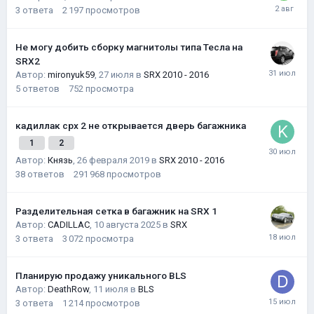
3
ответа
2 197
просмотров
Не могу добить сборку магнитолы типа Тесла на
SRX2
Автор:
mironyuk59
,
27 июля
в
SRX 2010 - 2016
5
ответов
752
просмотра
кадиллак срх 2 не открывается дверь багажника
1
2
Автор:
Князь
,
26 февраля 2019
в
SRX 2010 - 2016
38
ответов
291 968
просмотров
Разделительная сетка в багажник на SRX 1
Автор:
CADILLAC
,
10 августа 2025
в
SRX
3
ответа
3 072
просмотра
Планирую продажу уникального BLS
Автор:
DeathRow
,
11 июля
в
BLS
3
ответа
1 214
просмотров