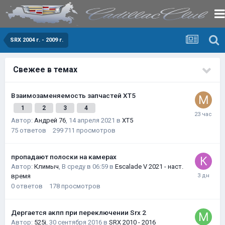
SRX 2004 г. - 2009 г.
Свежее в темах
Взаимозаменяемость запчастей XT5
1
2
3
4
Автор:
Андрей 76
,
14 апреля 2021
в
XT5
75
ответов
299 711
просмотров
пропадают полоски на камерах
Автор:
Климыч
,
В среду в 06:59
в
Escalade V 2021 - наст.
время
0
ответов
178
просмотров
Дергается акпп при переключении Srx 2
Автор:
525i
,
30 сентября 2016
в
SRX 2010 - 2016