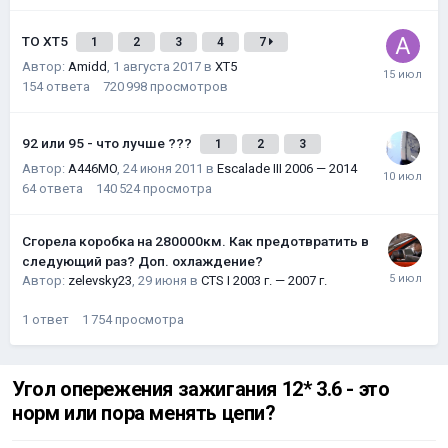
ТО XT5
1
2
3
4
7
Автор:
Amidd
,
1 августа 2017
в
XT5
154
ответа
720 998
просмотров
92 или 95 - что лучше ???
1
2
3
Автор:
A446MO
,
24 июня 2011
в
Escalade III 2006 — 2014
64
ответа
140 524
просмотра
Сгорела коробка на 280000км. Как предотвратить в
следующий раз? Доп. охлаждение?
Автор:
zelevsky23
,
29 июня
в
CTS I 2003 г. — 2007 г.
1
ответ
1 754
просмотра
Угол опережения зажигания 12* 3.6 - это
норм или пора менять цепи?