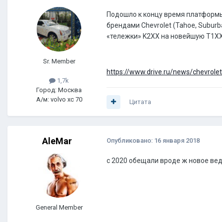
Подошло к концу время платформы 
брендами Chevrolet (Tahoe, Suburban
«тележки» K2XX на новейшую Т1XX.
Sr. Member
https://www.drive.ru/news/chevrol
1,7k
Город: Москва
А/м: volvo xc 70
Цитата
AleMar
Опубликовано:
16 января 2018
с 2020 обещали вроде ж новое ве
General Member