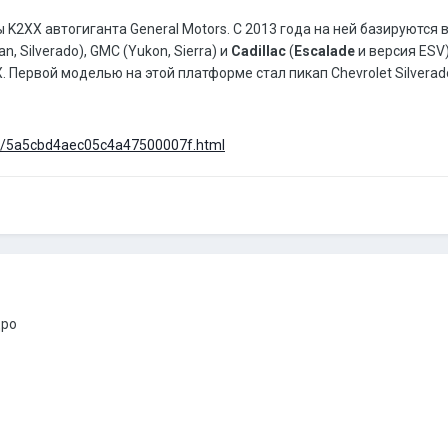
K2XX автогиганта General Motors. С 2013 года на ней базируютс
, Silverado), GMC (Yukon, Sierra) и
Cadillac
(
Escalade
и версия ESV
 Первой моделью на этой платформе стал пикап Chevrolet Silverad
et/5a5cbd4aec05c4a47500007f.html
дро