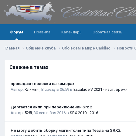
Форум
Правила
Календарь
Обратная связь
Главная
Общение клуба
Обо всем в мире Cadillac
Новости C
Свежее в темах
пропадают полоски на камерах
Автор:
Климыч
,
В среду в 06:59
в
Escalade V 2021 - наст. время
Дергается акпп при переключении Srx 2
Автор:
525i
,
30 сентября 2016
в
SRX 2010 - 2016
Не могу добить сборку магнитолы типа Тесла на SRX2