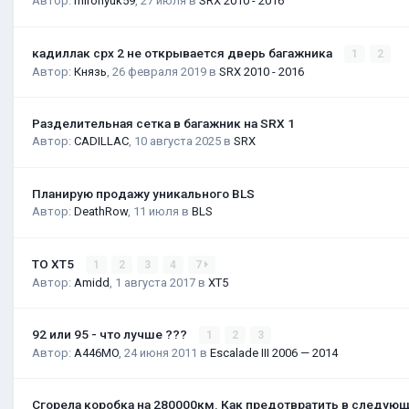
Автор:
mironyuk59
,
27 июля
в
SRX 2010 - 2016
кадиллак срх 2 не открывается дверь багажника
1
2
Автор:
Князь
,
26 февраля 2019
в
SRX 2010 - 2016
Разделительная сетка в багажник на SRX 1
Автор:
CADILLAC
,
10 августа 2025
в
SRX
Планирую продажу уникального BLS
Автор:
DeathRow
,
11 июля
в
BLS
ТО XT5
1
2
3
4
7
Автор:
Amidd
,
1 августа 2017
в
XT5
92 или 95 - что лучше ???
1
2
3
Автор:
A446MO
,
24 июня 2011
в
Escalade III 2006 — 2014
Сгорела коробка на 280000км. Как предотвратить в следую