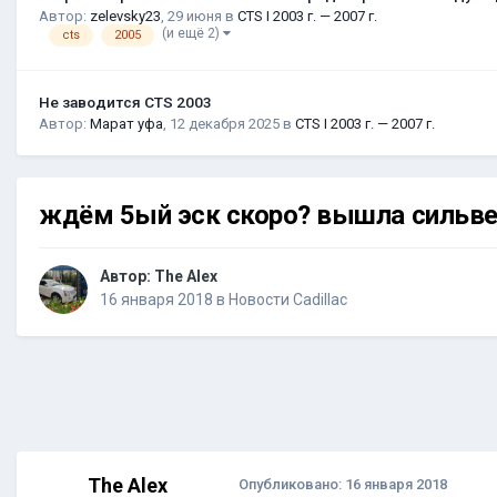
Автор:
zelevsky23
,
29 июня
в
CTS I 2003 г. — 2007 г.
(и ещё 2)
cts
2005
Не заводится CTS 2003
Автор:
Марат уфа
,
12 декабря 2025
в
CTS I 2003 г. — 2007 г.
ждём 5ый эск скоро? вышла сильве
Автор:
The Alex
16 января 2018
в
Новости Cadillac
The Alex
Опубликовано:
16 января 2018