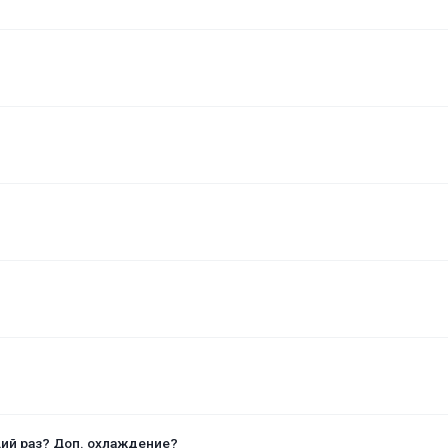
щий раз? Доп. охлаждение?