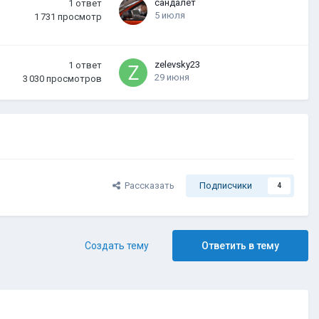
сандалет
1
ответ
5 июля
1 731
просмотр
zelevsky23
1
ответ
29 июня
3 030
просмотров
Рассказать
Подписчики
4
Создать тему
Ответить в тему