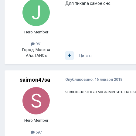
Для пикапа самое оно.
Hero Member
961
Город: Москва
А/м: TAHOE
Цитата
saimon47sa
Опубликовано:
16 января 2018
я слышал что атмо заменять на око
Hero Member
597