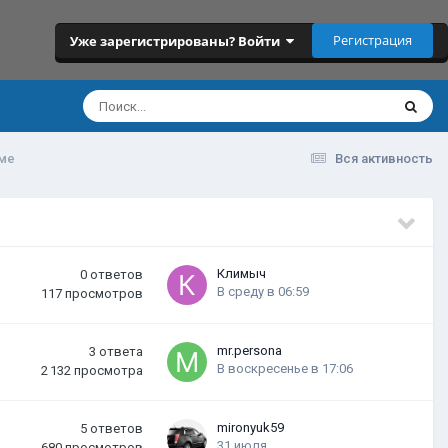
Регистрация
Уже зарегистрированы? Войти
рме
Вся активность
Климыч
0
ответов
В среду в 06:59
117
просмотров
mr.persona
3
ответа
В воскресенье в 17:06
2 132
просмотра
mironyuk59
5
ответов
31 июля
680
просмотров