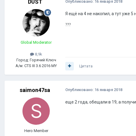
DUST
Опубликовано:
16 января 2018
Я ещё на 4 не накопил, а тут уже 5 
?
?
?
Global Moderator
8,9k
Город: Горячий Ключ
А/м: CTS III 3.6 2016 MY
Цитата
saimon47sa
Опубликовано:
16 января 2018
еще 2 года, обещали в 19, а получи
Hero Member