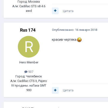
Город: Москва
А/м: Cadillac STS v8 4.6
awd
Цитата
Rus 174
Опубликовано:
16 января 2018
красив чертяка
Hero Member
937
Город: Челябинск
А/м: Cadillac CTS II, Pajero
IV проданы. наТаха GMT
900
Цитата