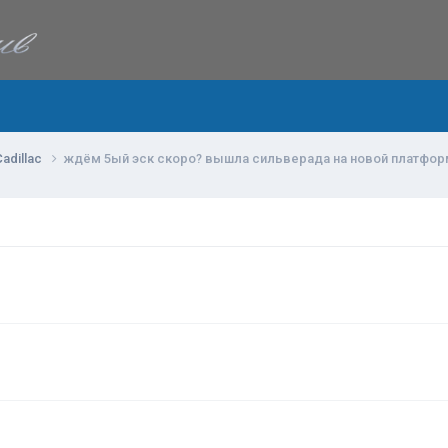
adillac
ждём 5ый эск скоро? вышла сильверада на новой платфо