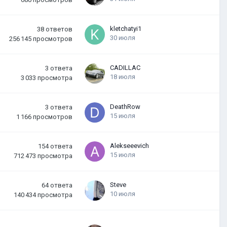
kletchatyi1
38
ответов
30 июля
256 145
просмотров
CADILLAC
3
ответа
18 июля
3 033
просмотра
DeathRow
3
ответа
15 июля
1 166
просмотров
Alekseeevich
154
ответа
15 июля
712 473
просмотра
Steve
64
ответа
10 июля
140 434
просмотра