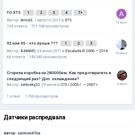
ТО XT5
1
2
3
4
7
Автор:
Amidd
,
1 августа 2017
в
XT5
154
ответа
721 108
просмотров
92 или 95 - что лучше ???
1
2
3
Автор:
A446MO
,
24 июня 2011
в
Escalade III 2006 — 2014
64
ответа
140 540
просмотров
Сгорела коробка на 280000км. Как предотвратить в
следующий раз? Доп. охлаждение?
Автор:
zelevsky23
,
29 июня
в
CTS I 2003 г. — 2007 г.
1
ответ
1 759
просмотров
Датчики распредвала
Автор:
saimon47sa