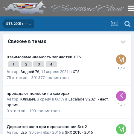
STS 2005 г. — …
Свежее в темах
Взаимозаменяемость запчастей XT5
1
2
3
4
Автор:
Андрей 76
,
14 апреля 2021
в
XT5
75
ответов
301 377
просмотров
пропадают полоски на камерах
Автор:
Климыч
,
В среду в 06:59
в
Escalade V 2021 - наст.
время
0
ответов
190
просмотров
Дергается акпп при переключении Srx 2
Автор:
525i
,
30 сентября 2016
в
SRX 2010 - 2016