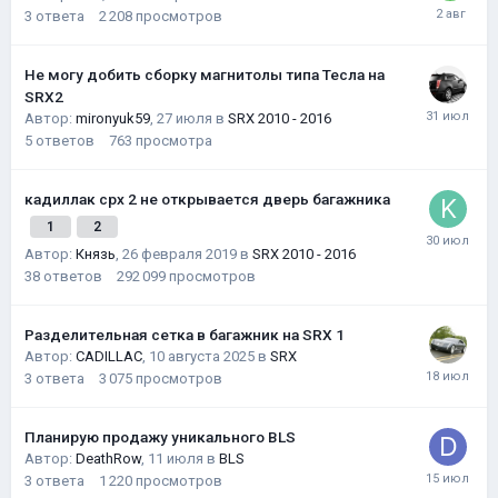
3
ответа
2 208
просмотров
Не могу добить сборку магнитолы типа Тесла на
SRX2
Автор:
mironyuk59
,
27 июля
в
SRX 2010 - 2016
5
ответов
763
просмотра
кадиллак срх 2 не открывается дверь багажника
1
2
Автор:
Князь
,
26 февраля 2019
в
SRX 2010 - 2016
38
ответов
292 099
просмотров
Разделительная сетка в багажник на SRX 1
Автор:
CADILLAC
,
10 августа 2025
в
SRX
3
ответа
3 075
просмотров
Планирую продажу уникального BLS
Автор:
DeathRow
,
11 июля
в
BLS
3
ответа
1 220
просмотров