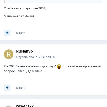
У тебя там номер-то не 200?)
Машина-то клубная)
Цитата
RuslanV6
Опубликовано:
22 июля 2016
Да, 200. Зачем вырезал *рукалицо*
сложный и неодназначный
вопрос. Теперь, да жалею...
Цитата
rewers22