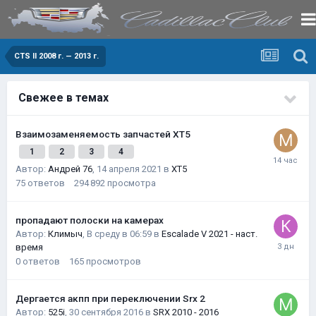
CTS II 2008 г. — 2013 г.
Свежее в темах
Взаимозаменяемость запчастей XT5
1
2
3
4
Автор:
Андрей 76
,
14 апреля 2021
в
XT5
75
ответов
294 892
просмотра
пропадают полоски на камерах
Автор:
Климыч
,
В среду в 06:59
в
Escalade V 2021 - наст.
время
0
ответов
165
просмотров
Дергается акпп при переключении Srx 2
Автор:
525i
,
30 сентября 2016
в
SRX 2010 - 2016