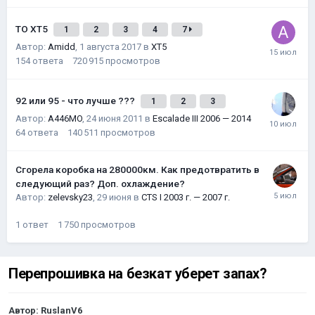
ТО XT5
1
2
3
4
7
Автор:
Amidd
,
1 августа 2017
в
XT5
154
ответа
720 915
просмотров
92 или 95 - что лучше ???
1
2
3
Автор:
A446MO
,
24 июня 2011
в
Escalade III 2006 — 2014
64
ответа
140 511
просмотров
Сгорела коробка на 280000км. Как предотвратить в
следующий раз? Доп. охлаждение?
Автор:
zelevsky23
,
29 июня
в
CTS I 2003 г. — 2007 г.
1
ответ
1 750
просмотров
Перепрошивка на безкат уберет запах?
Автор:
RuslanV6