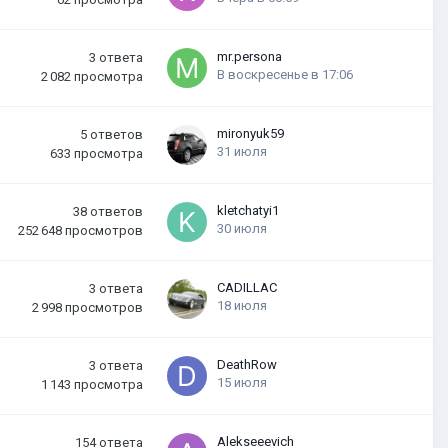
mr.persona
3
ответа
В воскресенье в 17:06
2 082
просмотра
mironyuk59
5
ответов
31 июля
633
просмотра
kletchatyi1
38
ответов
30 июля
252 648
просмотров
CADILLAC
3
ответа
18 июля
2 998
просмотров
DeathRow
3
ответа
15 июля
1 143
просмотра
Alekseeevich
154
ответа