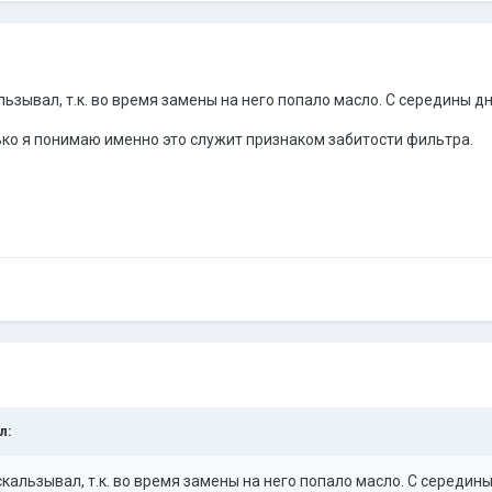
ьзывал, т.к. во время замены на него попало масло. С середины дн
ько я понимаю именно это служит признаком забитости фильтра.
л:
альзывал, т.к. во время замены на него попало масло. С середины