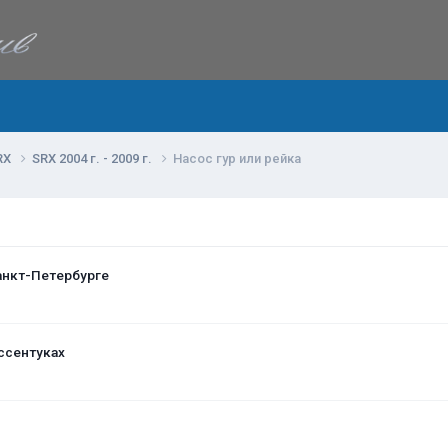
RX
SRX 2004 г. - 2009 г.
Насос гур или рейка
анкт-Петербурге
ссентуках