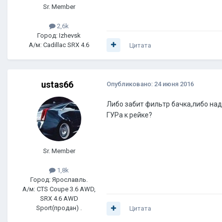
Sr. Member
2,6k
Город: Izhevsk
А/м: Cadillac SRX 4.6
Цитата
ustas66
Опубликовано:
24 июня 2016
Либо забит фильтр бачка,либо над
ГУРа к рейке?
Sr. Member
1,8k
Город: Ярославль.
А/м: CTS Coupe 3.6 AWD,
SRX 4.6 AWD
Sport(продан) .
Цитата