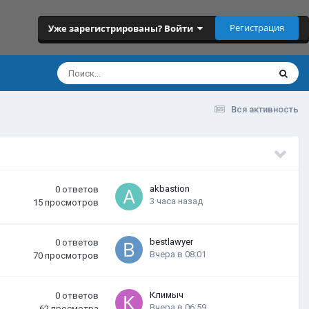
Регистрация
Уже зарегистрированы? Войти
Вся активность
akbastion
0
ответов
3 часа назад
15
просмотров
bestlawyer
0
ответов
Вчера в 08:01
70
просмотров
Климыч
0
ответов
Вчера в 06:59
62
просмотра