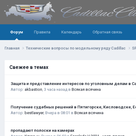
Форум
Правила
Календарь
Обратная связь
Главная
Технические вопросы по модельному ряду Cadillac
S
Свежее в темах
Защита и представление интересов по уголовным делам в С
Автор:
akbastion
,
3 часа назад
в
Всякая всячина
Получение судебных решений в Пятигорске, Кисловодске, Е
Автор:
bestlawyer
,
Вчера в 08:01
в
Всякая всячина
пропадают полоски на камерах