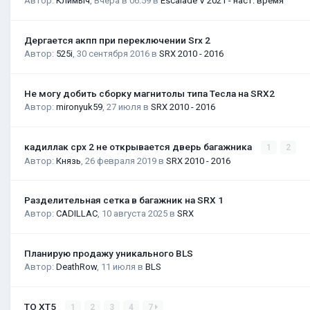
Автор:
Климыч
,
Вчера в 06:59
в
Escalade V 2021 - наст. время
Дергается акпп при переключении Srx 2
Автор:
525i
,
30 сентября 2016
в
SRX 2010 - 2016
Не могу добить сборку магнитолы типа Тесла на SRX2
Автор:
mironyuk59
,
27 июля
в
SRX 2010 - 2016
кадиллак срх 2 не открывается дверь багажника
1
2
Автор:
Князь
,
26 февраля 2019
в
SRX 2010 - 2016
Разделительная сетка в багажник на SRX 1
Автор:
CADILLAC
,
10 августа 2025
в
SRX
Планирую продажу уникального BLS
Автор:
DeathRow
,
11 июля
в
BLS
ТО XT5
1
2
3
4
7