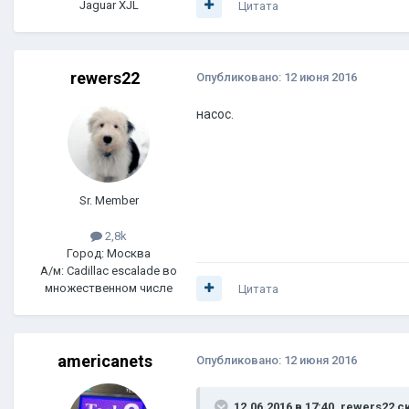
Jaguar XJL
Цитата
rewers22
Опубликовано:
12 июня 2016
насос.
Sr. Member
2,8k
Город: Москва
А/м: Cadillac escalade во
множественном числе
Цитата
americanets
Опубликовано:
12 июня 2016
12.06.2016 в 17:40, rewers22 с