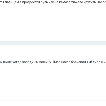
тся пальцем,а прогреется руль как на камазе тяжело крутить.Насо
ы выше когда заводишь машину. Либо насос бракованный либо жижа