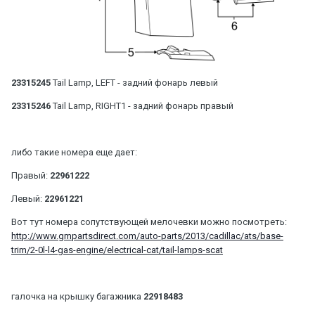
23315245
Tail Lamp, LEFT - задний фонарь левый
23315246
Tail Lamp, RIGHT1 - задний фонарь правый
либо такие номера еще дает:
Правый:
22961222
Левый:
22961221
Вот тут номера сопутствующей мелочевки можно посмотреть:
http://www.gmpartsdirect.com/auto-parts/2013/cadillac/ats/base-
trim/2-0l-l4-gas-engine/electrical-cat/tail-lamps-scat
галочка на крышку багажника
22918483