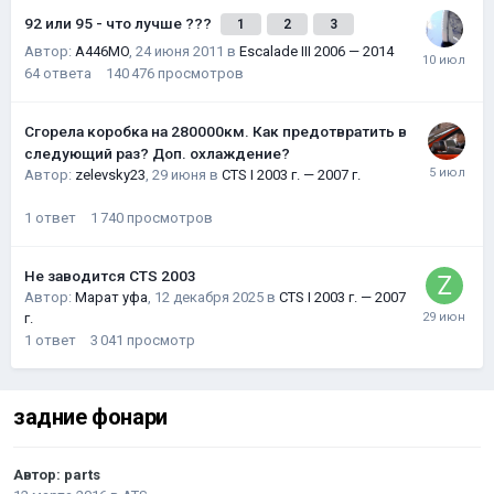
92 или 95 - что лучше ???
1
2
3
Автор:
A446MO
,
24 июня 2011
в
Escalade III 2006 — 2014
64
ответа
140 476
просмотров
Сгорела коробка на 280000км. Как предотвратить в
следующий раз? Доп. охлаждение?
Автор:
zelevsky23
,
29 июня
в
CTS I 2003 г. — 2007 г.
1
ответ
1 740
просмотров
Не заводится CTS 2003
Автор:
Марат уфа
,
12 декабря 2025
в
CTS I 2003 г. — 2007
г.
1
ответ
3 041
просмотр
задние фонари
Автор:
parts