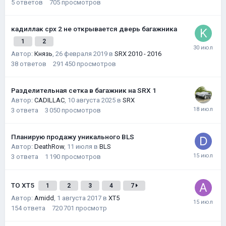
5
ответов
705
просмотров
кадиллак срх 2 не открывается дверь багажника
1
2
Автор:
Князь
,
26 февраля 2019
в
SRX 2010 - 2016
38
ответов
291 450
просмотров
Разделительная сетка в багажник на SRX 1
Автор:
CADILLAC
,
10 августа 2025
в
SRX
3
ответа
3 050
просмотров
Планирую продажу уникального BLS
Автор:
DeathRow
,
11 июля
в
BLS
3
ответа
1 190
просмотров
ТО XT5
1
2
3
4
7
Автор:
Amidd
,
1 августа 2017
в
XT5
154
ответа
720 701
просмотр