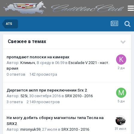
ATS
Свежее в темах
пропадают полоски на камерах
Автор:
Климыч
,
В среду в 06:59
в
Escalade V 2021 - наст.
время
0
ответов
142
просмотра
Дергается акпп при переключении Srx 2
Автор:
525i
,
30 сентября 2016
в
SRX 2010 - 2016
3
ответа
2 149
просмотров
Не могу добить сборку магнитолы типа Тесла на
SRX2
Автор:
mironyuk59
,
27 июля
в
SRX 2010 - 2016