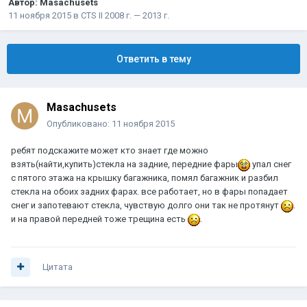
Автор:
Masachusets
11 ноября 2015
в
CTS II 2008 г. — 2013 г.
Ответить в тему
Masachusets
Опубликовано:
11 ноября 2015
ребят подскажите может кто знает где можно
взять(найти,купить)стекла на задние, передние фары
упал снег
с пятого этажа на крышку багажника, помял багажник и разбил
стекла на обоих задних фарах. все работает, но в фары попадает
снег и запотевают стекла, чувствую долго они так не протянут
.
и на правой передней тоже трещина есть
.
Цитата