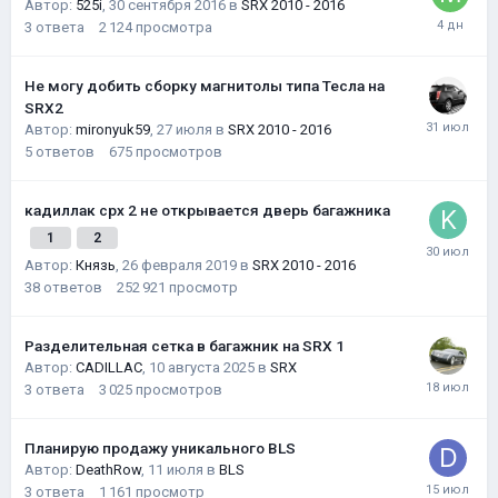
Автор:
525i
,
30 сентября 2016
в
SRX 2010 - 2016
3
ответа
2 124
просмотра
Не могу добить сборку магнитолы типа Тесла на
SRX2
Автор:
mironyuk59
,
27 июля
в
SRX 2010 - 2016
5
ответов
675
просмотров
кадиллак срх 2 не открывается дверь багажника
1
2
Автор:
Князь
,
26 февраля 2019
в
SRX 2010 - 2016
38
ответов
252 921
просмотр
Разделительная сетка в багажник на SRX 1
Автор:
CADILLAC
,
10 августа 2025
в
SRX
3
ответа
3 025
просмотров
Планирую продажу уникального BLS
Автор:
DeathRow
,
11 июля
в
BLS
3
ответа
1 161
просмотр