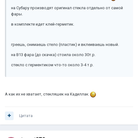
на Субару производят оригинал стекла отдельно от самой
фары.
в комплекте идет клей-герметик.
греешь, снимаешь стело (пластик) и вклеиваешь новый.
на В13 фара (до скачка) стоила около 30т.р.
стекло с герментиком что-то около 3-4 т.р.
А как их не хватает, стекляшек на Кадиллак.
Цитата