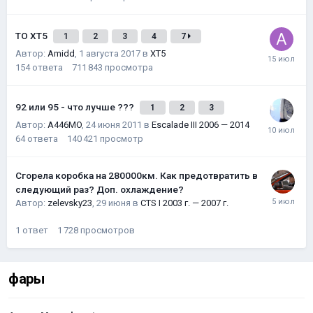
ТО XT5
1
2
3
4
7
Автор:
Amidd
,
1 августа 2017
в
XT5
154
ответа
711 843
просмотра
92 или 95 - что лучше ???
1
2
3
Автор:
A446MO
,
24 июня 2011
в
Escalade III 2006 — 2014
64
ответа
140 421
просмотр
Сгорела коробка на 280000км. Как предотвратить в
следующий раз? Доп. охлаждение?
Автор:
zelevsky23
,
29 июня
в
CTS I 2003 г. — 2007 г.
1
ответ
1 728
просмотров
фары