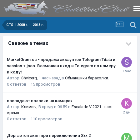
CTS II 2008 г. — 2013 г.
Свежее в темах
MarketGram.cc - продажа аккаунтов Telegram Tdata и
session + json. Возможен вход в Telegram по номеру
и коду!
Автор:
Shvicerg
,
1 час назад
в
Обманщики барахолки.
0
ответов
15
просмотров
пропадают полоски на камерах
Автор:
Климыч
,
В среду в 06:59
в
Escalade V 2021 - наст.
время
0
ответов
110
просмотров
Дергается акпп при переключении Srx 2