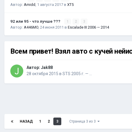
Автор:
Amidd
,
1 августа 2017
в
XT5
92 или 95 - что лучше ???
1
2
3
Автор:
A446MO
,
24 июня 2011
в
Escalade III 2006 — 2014
Всем привет! Взял авто с кучей нейи
Автор:
Jak88
28 октября 2015
в
STS 2005 г. — …
НАЗАД
1
2
3
Страница 3 из 3