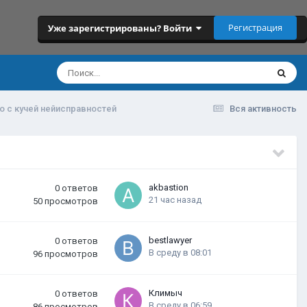
Регистрация
Уже зарегистрированы? Войти
о с кучей нейисправностей
Вся активность
akbastion
0
ответов
21 час назад
50
просмотров
bestlawyer
0
ответов
В среду в 08:01
96
просмотров
Климыч
0
ответов
В среду в 06:59
86
просмотров