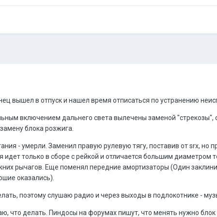
нец вышел в отпуск и нашел время отписаться по устранению неисп
ольным включением дальнего света вылечены заменой "стрекозы", с
а замену блока розжига.
ания - умерли. Заменил правую рулевую тягу, поставив от srx, но 
я идет только в сборе с рейкой и отличается большим диаметром 
них рычагов. Еще поменял передние амортизаторы (Один заклинило, 
ошие оказались).
лать, поэтому слушаю радио и через выходы в подлокотнике - муз
наю, что делать. Пиндосы на форумах пишут, что менять нужно блок