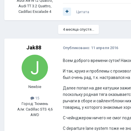
Audi A8 W12 Quattro,
Audi TT 3.2 Quattro,
Cadillac Escalade 4
Цитата
4 месяца спустя...
Jak88
Опубликовано:
11 апреля 2016
Всем доброго времени суток! Нако
И так, круиз и проблемы с произв
был очень рад, т.к. настравался н
Newbie
Далее попал на две катушки зажиг
поскольку родная тяга оказываетс
15
рычаги в сборе и сайлентблоки ниж
Город: Тюмень
товарищ, у которого знакомые хор
А/м: Cadillac STS 4,6
AWD
С чейнджером ничего не смог поде
С departure lane system тоже не з