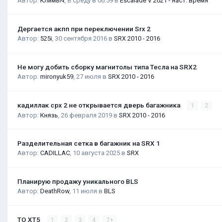
Автор:
Климыч
,
В среду в 06:59
в
Escalade V 2021 - наст. время
Дергается акпп при переключении Srx 2
Автор:
525i
,
30 сентября 2016
в
SRX 2010 - 2016
Не могу добить сборку магнитолы типа Тесла на SRX2
Автор:
mironyuk59
,
27 июля
в
SRX 2010 - 2016
кадиллак срх 2 не открывается дверь багажника
1
2
Автор:
Князь
,
26 февраля 2019
в
SRX 2010 - 2016
Разделительная сетка в багажник на SRX 1
Автор:
CADILLAC
,
10 августа 2025
в
SRX
Планирую продажу уникального BLS
Автор:
DeathRow
,
11 июля
в
BLS
ТО XT5
1
2
3
4
7