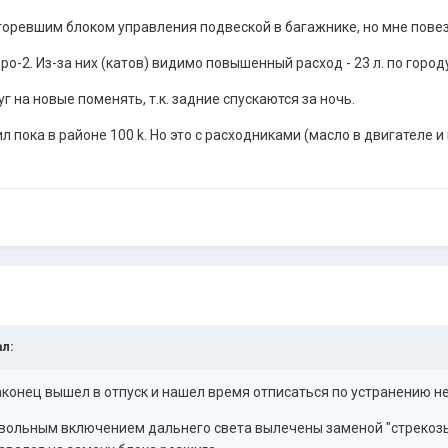
оревшим блоком управления подвеской в багажнике, но мне повезло
-2. Из-за них (катов) видимо повышенный расход - 23 л. по город
 на новые поменять, т.к. задние спускаются за ночь.
пока в районе 100 k. Но это с расходниками (масло в двигателе и 
ал:
аконец вышел в отпуск и нашел время отписаться по устранению не
извольным включением дальнего света вылечены заменой "стрекозы"