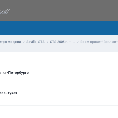
етро модели
Seville, STS
STS 2005 г. — …
Всем привет! Взял авт
анкт-Петербурге
ссентуках