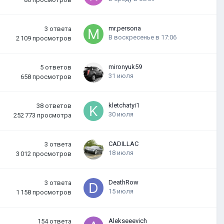
mr.persona
3
ответа
В воскресенье в 17:06
2 109
просмотров
mironyuk59
5
ответов
31 июля
658
просмотров
kletchatyi1
38
ответов
30 июля
252 773
просмотра
CADILLAC
3
ответа
18 июля
3 012
просмотров
DeathRow
3
ответа
15 июля
1 158
просмотров
Alekseeevich
154
ответа