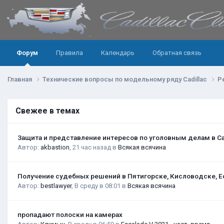
Форум
Правила
Календарь
Обратная связь
Главная
Технические вопросы по модельному ряду Cadillac
Р
Свежее в темах
Защита и представление интересов по уголовным делам в С
Автор:
akbastion
,
21 час назад
в
Всякая всячина
Получение судебных решений в Пятигорске, Кисловодске, Е
Автор:
bestlawyer
,
В среду в 08:01
в
Всякая всячина
пропадают полоски на камерах