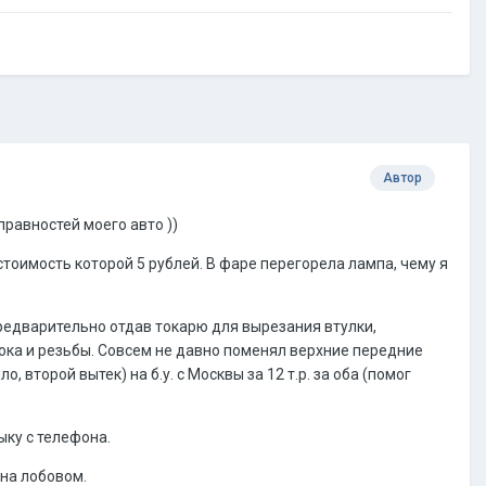
Автор
равностей моего авто ))
тоимость которой 5 рублей. В фаре перегорела лампа, чему я
предварительно отдав токарю для вырезания втулки,
тока и резьбы. Совсем не давно поменял верхние передние
второй вытек) на б.у. с Москвы за 12 т.р. за оба (помог
ыку с телефона.
 на лобовом.