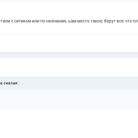
али с ситиком или по незнанию, ьам место такое, берут все что п
ва сказал: