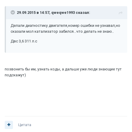
29.09.2015 в 14:57, qweqwe1993 сказал:
Делали диагностику двигателя,номер ошибки не узнавал,но
сказали мол катализатор забился...что делать не знаю..
Двс 3,6 311 л.с
позвонить бы им, узнать коды, а дальше уже люди знающие тут
подскажут)
Цитата