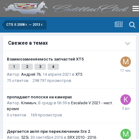
CTS II 2008 г. — 2013 г.
Свежее в темах
Взаимозаменяемость запчастей XT5
1
2
3
4
Автор:
Андрей 76
,
14 апреля 2021
в
XT5
75
ответов
298 797
просмотров
пропадают полоски на камерах
Автор:
Климыч
,
В среду в 06:59
в
Escalade V 2021 - наст.
время
0
ответов
169
просмотров
Дергается акпп при переключении Srx 2
Автор:
525i
,
30 сентября 2016
в
SRX 2010 - 2016