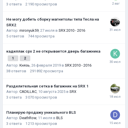
3
ответа
2 190
просмотров
Не могу добить сборку магнитолы типа Тесла на
SRX2
Автор:
mironyuk59
,
27 июля
в
SRX 2010 - 2016
5
ответов
744
просмотра
кадиллак срх 2 не открывается дверь багажника
1
2
Автор:
Князь
,
26 февраля 2019
в
SRX 2010 - 2016
38
ответов
291 892
просмотра
Разделительная сетка в багажник на SRX 1
Автор:
CADILLAC
,
10 августа 2025
в
SRX
3
ответа
3 070
просмотров
Планирую продажу уникального BLS
Автор:
DeathRow
,
11 июля
в
BLS
3
ответа
1 213
просмотров