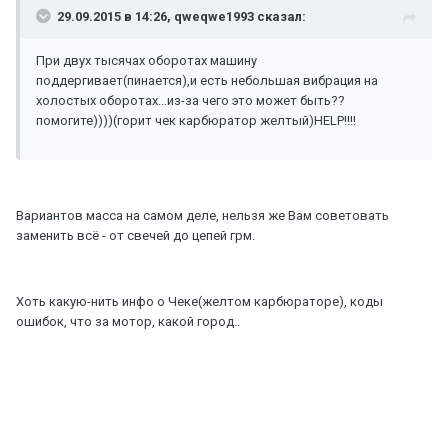
29.09.2015 в 14:26, qweqwe1993 сказал:
При двух тысячах оборотах машину
поддергивает(пинается),и есть небольшая вибрация на
холостых оборотах...из-за чего это может быть??
помогите))))(горит чек карбюратор желтый)HELP!!!!
Вариантов масса на самом деле, нельзя же Вам советовать
заменить всё - от свечей до цепей грм.
Хоть какую-нить инфо о Чеке(желтом карбюраторе), коды
ошибок, что за мотор, какой город..