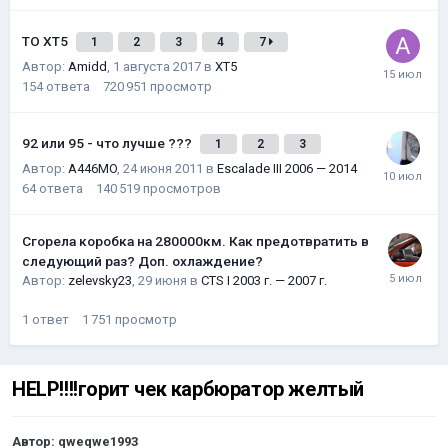
ТО XT5
1
2
3
4
7
Автор:
Amidd
,
1 августа 2017
в
XT5
154
ответа
720 951
просмотр
92 или 95 - что лучше ???
1
2
3
Автор:
A446MO
,
24 июня 2011
в
Escalade III 2006 — 2014
64
ответа
140 519
просмотров
Сгорела коробка на 280000км. Как предотвратить в
следующий раз? Доп. охлаждение?
Автор:
zelevsky23
,
29 июня
в
CTS I 2003 г. — 2007 г.
1
ответ
1 751
просмотр
HELP!!!!горит чек карбюратор желтый
Автор:
qweqwe1993