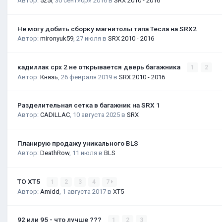
Автор:
525i
,
30 сентября 2016
в
SRX 2010 - 2016
Не могу добить сборку магнитолы типа Тесла на SRX2
Автор:
mironyuk59
,
27 июля
в
SRX 2010 - 2016
кадиллак срх 2 не открывается дверь багажника
1
2
Автор:
Князь
,
26 февраля 2019
в
SRX 2010 - 2016
Разделительная сетка в багажник на SRX 1
Автор:
CADILLAC
,
10 августа 2025
в
SRX
Планирую продажу уникального BLS
Автор:
DeathRow
,
11 июля
в
BLS
ТО XT5
1
2
3
4
7
Автор:
Amidd
,
1 августа 2017
в
XT5
92 или 95 - что лучше ???
1
2
3