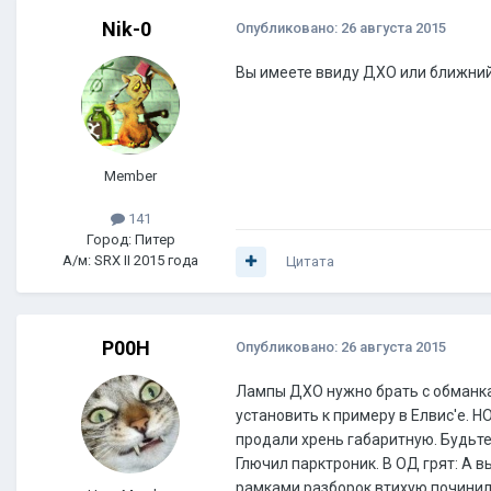
Nik-0
Опубликовано:
26 августа 2015
Вы имеете ввиду ДХО или ближний
Member
141
Город: Питер
А/м: SRX II 2015 года
Цитата
P00H
Опубликовано:
26 августа 2015
Лампы ДХО нужно брать с обманка
установить к примеру в Елвис'е. Н
продали хрень габаритную. Будьт
Глючил парктроник. В ОД грят: А в
рамками разборок втихую починили 