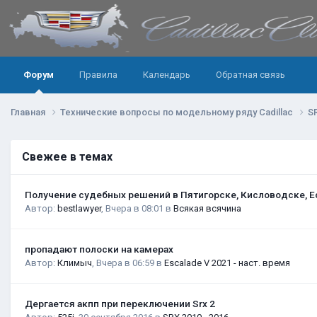
Форум
Правила
Календарь
Обратная связь
Главная
Технические вопросы по модельному ряду Cadillac
S
Свежее в темах
Получение судебных решений в Пятигорске, Кисловодске, Е
Автор:
bestlawyer
,
Вчера в 08:01
в
Всякая всячина
пропадают полоски на камерах
Автор:
Климыч
,
Вчера в 06:59
в
Escalade V 2021 - наст. время
Дергается акпп при переключении Srx 2