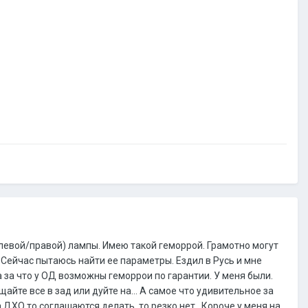
левой/правой) лампы. Имею такой геморрой. Грамотно могут
. Сейчас пытаюсь найти ее параметры. Ездил в Русь и мне
за что у ОД возможны геморрои по гарантии. У меня были.
айте все в зад или дуйте на... А самое что удивительное за
 ДХО то соглашаются делать, то резко нет...Короче у меня на