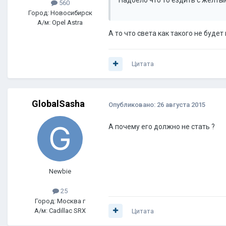
Надоело что то ездить с желты
560
Город: Новосибирск
А/м: Opel Astra
А то что света как такого не будет
Цитата
GlobalSasha
Опубликовано:
26 августа 2015
А почему его должно не стать ?
Newbie
25
Город: Москва г
А/м: Cadillac SRX
Цитата