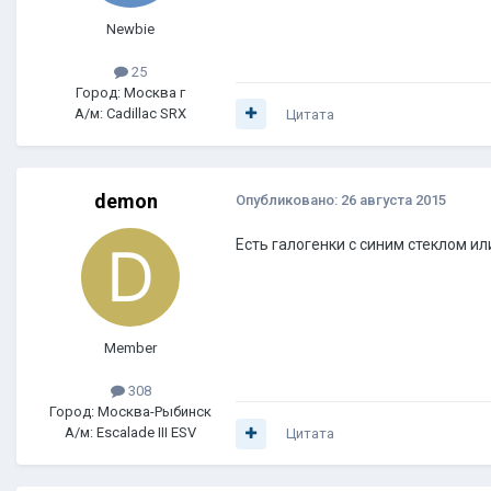
Newbie
25
Город: Москва г
А/м: Cadillac SRX
Цитата
demon
Опубликовано:
26 августа 2015
Есть галогенки с синим стеклом и
Member
308
Город: Москва-Рыбинск
А/м: Escalade III ESV
Цитата