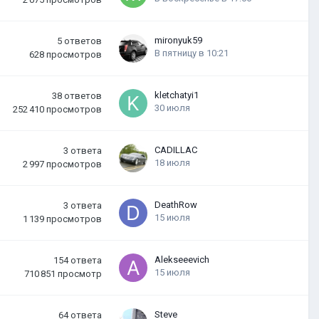
mironyuk59
5
ответов
В пятницу в 10:21
628
просмотров
kletchatyi1
38
ответов
30 июля
252 410
просмотров
CADILLAC
3
ответа
18 июля
2 997
просмотров
DeathRow
3
ответа
15 июля
1 139
просмотров
Alekseeevich
154
ответа
15 июля
710 851
просмотр
Steve
64
ответа