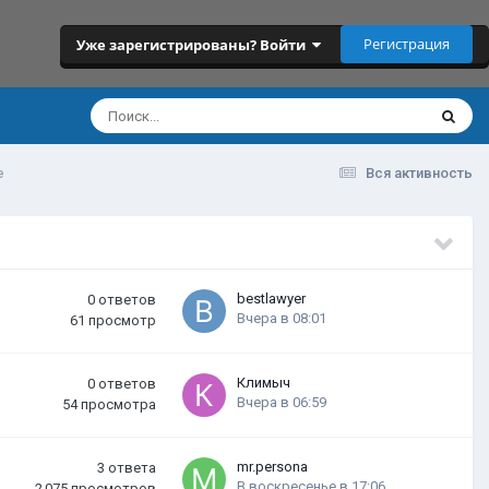
Регистрация
Уже зарегистрированы? Войти
е
Вся активность
bestlawyer
0
ответов
Вчера в 08:01
61
просмотр
Климыч
0
ответов
Вчера в 06:59
54
просмотра
mr.persona
3
ответа
В воскресенье в 17:06
2 075
просмотров