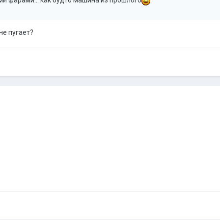
ми фарами... как будто машина из прошлого
 не пугает?