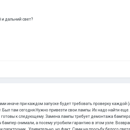
 и дальний свет?
ми иначе при каждом запуске будет требовать проверку каждой (
О. Был там сегодня.Нужно привезти свои лампы. Их надо найти еще
е готовы к следующему. Замена лампы требует демонтажа бампера 
ы бампер снимали, а посему угробили гарантию в этом узле. Возвращ
парктроник...Удивительно, но факт. Сами на просьбу белого света