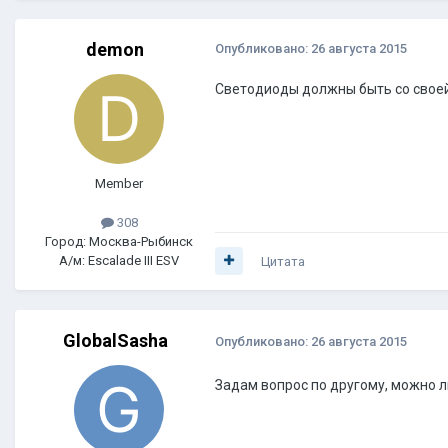
demon
Опубликовано:
26 августа 2015
Светодиоды должны быть со своей 
Member
308
Город: Москва-Рыбинск
А/м: Escalade III ESV
Цитата
GlobalSasha
Опубликовано:
26 августа 2015
Задам вопрос по другому, можно л