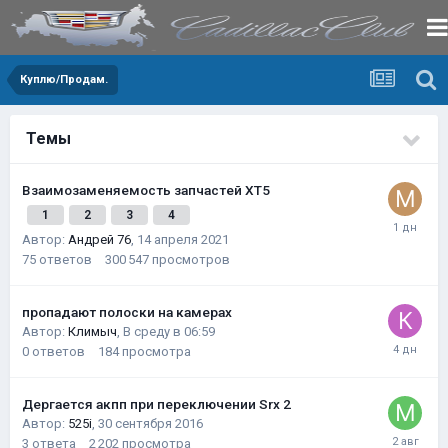
Куплю/Продам.
Темы
Взаимозаменяемость запчастей XT5
1
2
3
4
Автор:
Андрей 76
,
14 апреля 2021
75
ответов
300 547
просмотров
пропадают полоски на камерах
Автор:
Климыч
,
В среду в 06:59
0
ответов
184
просмотра
Дергается акпп при переключении Srx 2
Автор:
525i
,
30 сентября 2016
3
ответа
2 202
просмотра