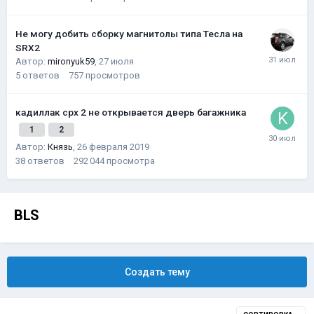
Не могу добить сборку магнитолы типа Тесла на
SRX2
Автор:
mironyuk59
,
27 июля
5
ответов
757
просмотров
кадиллак срх 2 не открывается дверь багажника
1
2
Автор:
Князь
,
26 февраля 2019
38
ответов
292 044
просмотра
BLS
Создать тему