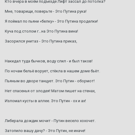
Кто вчера в моём подъезде Лифт зассал до потолка?
Мне, товарищи, поверьте - Это Путина рука!
Я поймал по пьяни «белку» - Это Путина проделки!
Куча под столом г…на Это Путина вина!
Засорился унитаз - Это Путина приказ,
Накидал туда бычков, воду слил - и был таков!
По ночам бельё ворует, стёкла в нашем доме бьёт.
Пьяным во дворе танцует. Это Путин - обормот!
Нет спасенья от злодея! Матом пишет на стенах,
Изломал кусты в аллее. Это Путин - ох и ах!
Либерала дождик мочит - Путин весело хохочет.
Затопило вашу дачу? - Это Путин, не иначе!