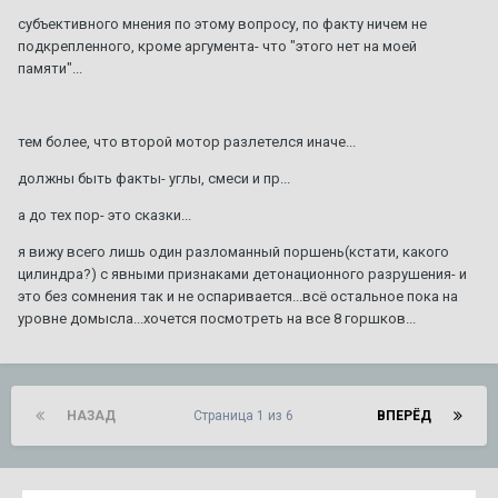
субъективного мнения по этому вопросу, по факту ничем не
подкрепленного, кроме аргумента- что "этого нет на моей
памяти"...
тем более, что второй мотор разлетелся иначе...
должны быть факты- углы, смеси и пр...
а до тех пор- это сказки...
я вижу всего лишь один разломанный поршень(кстати, какого
цилиндра?) с явными признаками детонационного разрушения- и
это без сомнения так и не оспаривается...всё остальное пока на
уровне домысла...хочется посмотреть на все 8 горшков...
НАЗАД
Страница 1 из 6
ВПЕРЁД