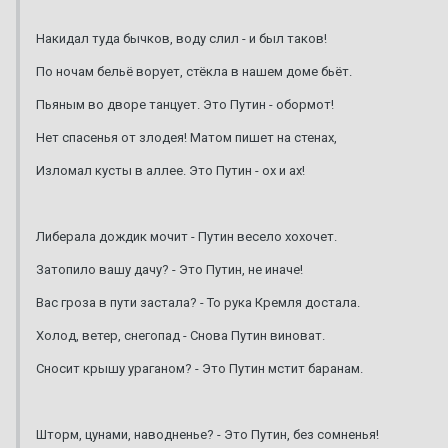
Накидал туда бычков, воду слил - и был таков!
По ночам бельё ворует, стёкла в нашем доме бьёт.
Пьяным во дворе танцует. Это Путин - обормот!
Нет спасенья от злодея! Матом пишет на стенах,
Изломал кусты в аллее. Это Путин - ох и ах!
Либерала дождик мочит - Путин весело хохочет.
Затопило вашу дачу? - Это Путин, не иначе!
Вас гроза в пути застала? - То рука Кремля достала.
Холод, ветер, снегопад - Снова Путин виноват.
Сносит крышу ураганом? - Это Путин мстит баранам.
Шторм, цунами, наводненье? - Это Путин, без сомненья!