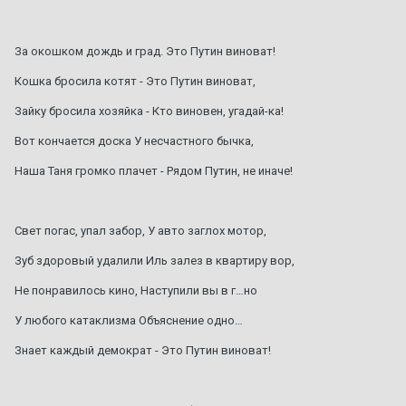
За окошком дождь и град. Это Путин виноват!
Кошка бросила котят - Это Путин виноват,
Зайку бросила хозяйка - Кто виновен, угадай-ка!
Вот кончается доска У несчастного бычка,
Наша Таня громко плачет - Рядом Путин, не иначе!
Свет погас, упал забор, У авто заглох мотор,
Зуб здоровый удалили Иль залез в квартиру вор,
Не понравилось кино, Наступили вы в г…но
У любого катаклизма Объяснение одно…
Знает каждый демократ - Это Путин виноват!