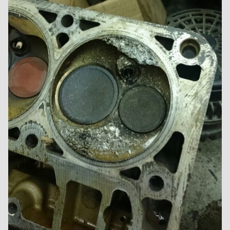
ТО XT5
1
2
3
4
7
Автор:
Amidd
,
1 августа 2017
в
XT5
154
ответа
720 783
просмотра
92 или 95 - что лучше ???
1
2
3
Автор:
A446MO
,
24 июня 2011
в
Escalade III 2006 — 2014
64
ответа
140 488
просмотров
Сгорела коробка на 280000км. Как предотвратить в
следующий раз? Доп. охлаждение?
Автор:
zelevsky23
,
29 июня
в
CTS I 2003 г. — 2007 г.
1
ответ
1 745
просмотров