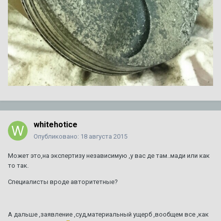
whitehotice
Опубликовано:
18 августа 2015
Может это,на экспертизу независимую ,у вас де там..мади или как
то так.
Специалисты вроде авторитетные?
А дальше ,заявление ,суд,материальный ущерб ,вообщем все ,как