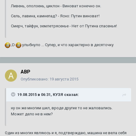
Ливень, оползень, циклон - Виноват конечно он.
Сель, лавина, камнепад? - Ясно: Путин виноват!
Смерч, тайфун, землетрясенье - Нет от Путина спасенья!
;D
улыбнуло ... Супер, и что характерно в десяточку
ABP
Опубликовано:
19 августа 2015
19.08.2015 в 06:31, КУЗЯ сказал:
ну он же многим шил, вроде другие то не жаловались.
Может дело не в нем?
Один из многих являюсь и я, подтверждаю, машина не вела себя