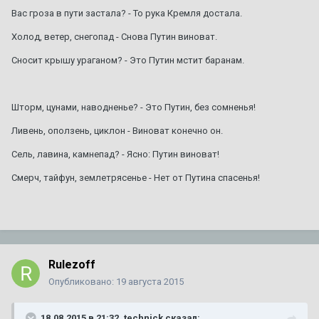
Вас гроза в пути застала? - То рука Кремля достала.
Холод, ветер, снегопад - Снова Путин виноват.
Сносит крышу ураганом? - Это Путин мстит баранам.
Шторм, цунами, наводненье? - Это Путин, без сомненья!
Ливень, оползень, циклон - Виноват конечно он.
Сель, лавина, камнепад? - Ясно: Путин виноват!
Смерч, тайфун, землетрясенье - Нет от Путина спасенья!
Rulezoff
Опубликовано:
19 августа 2015
18.08.2015 в 21:32, technick сказал: