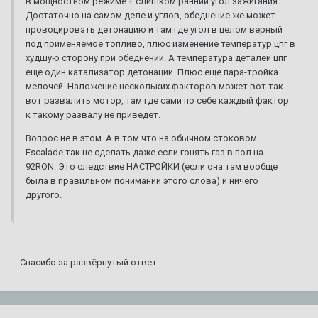
в мощностном режиме + слишком ранний угол зажигания.
Достаточно на самом деле и углов, обеднение же может
провоцировать детонацию и там где угол в целом верный
под применяемое топливо, плюс изменение температур цпг в
худшую сторону при обеднении. А температура деталей цпг
еще один катализатор детонации. Плюс еще пара-тройка
мелочей. Наложение нескольких факторов может вот так
вот развалить мотор, там где сами по себе каждый фактор
к такому развалу не приведет.
Вопрос не в этом. А в том что на обычном стоковом
Escalade так не сделать даже если гонять газ в пол на
92RON. Это следствие НАСТРОЙКИ (если она там вообще
была в правильном понимании этого слова) и ничего
другого.
Спасибо за развёрнутый ответ