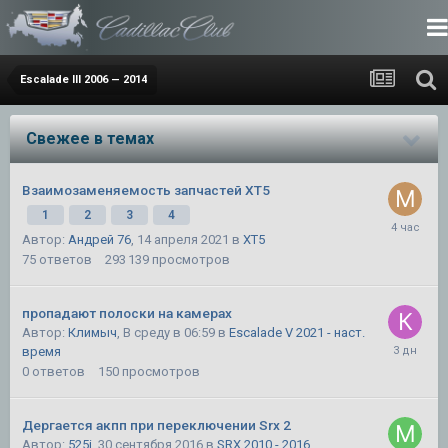
Escalade III 2006 — 2014
Свежее в темах
Взаимозаменяемость запчастей XT5
1
2
3
4
Автор:
Андрей 76
,
14 апреля 2021
в
XT5
75
ответов
293 139
просмотров
пропадают полоски на камерах
Автор:
Климыч
,
В среду в 06:59
в
Escalade V 2021 - наст.
время
0
ответов
150
просмотров
Дергается акпп при переключении Srx 2
Автор:
525i
,
30 сентября 2016
в
SRX 2010 - 2016