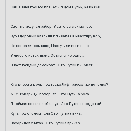
Наша Таня громко плачет - Рядом Путин, не иначе!
Свет погас, упал забор, У авто заглох мотор,
Зуб здоровый удалили Иль залез в квартиру вор,
Не понравилось кино, Наступили вы в г…но
У любого катаклизма Объяснение одно…
Знает каждый демократ - Это Путин виноват!
Кто вчера в моём подъезде Лифт зассал до потолка?
Мне, товарищи, поверьте - Это Путина рука!
Я поймал по пьяни «белку» - Это Путина проделки!
Куча под столом г…на Это Путина вина!
Засорился унитаз - Это Путина приказ,