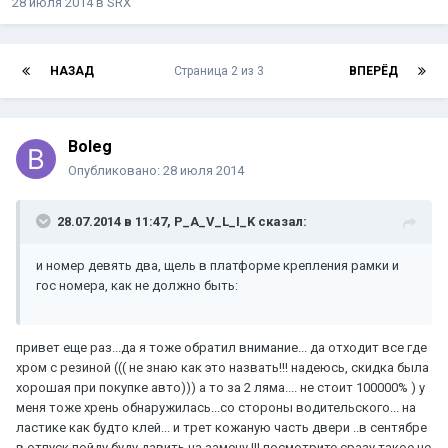
28 июля 2014
в
SRX
НАЗАД
Страница 2 из 3
ВПЕРЁД
Boleg
Опубликовано:
28 июля 2014
28.07.2014 в 11:47, P_A_V_L_I_K сказал:
и номер девять два, щель в платформе крепления рамки и
гос номера, как не должно быть:
привет еще раз...да я тоже обратил внимание... да отходит все где
хром с резиной ((( не знаю как это назвать!!! надеюсь, скидка была
хорошая при покупке авто))) а то за 2 ляма.... не стоит 100000% ) у
меня тоже хрень обнаружилась...со стороны водительского... на
ластике как будто клей... и трет кожаную часть двери ..в сентябре
в отпуск пойду буду давить на замену !!! посмотрите сразу такое не