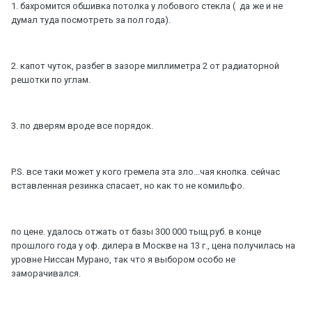
1. бахромится обшивка потолка у лобового стекла ( да же и не
думал туда посмотреть за пол года).
2. капот чуток, разбег в зазоре миллиметра 2 от радиаторной
решотки по углам.
3. по дверям вроде все порядок.
P.S. все таки может у кого гремела эта зло...чая кнопка. сейчас
вставленная резинка спасает, но как то не комильфо.
по цене. удалось отжать от базы 300 000 тыщ руб. в конце
прошлого года у оф. дилера в Москве на 13 г., цена получилась на
уровне Ниссан Мурано, так что я выбором особо не
заморачивался.