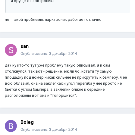
и орущего парктроника
нет такой проблемы. парктроник работает отлично
san
Опубликовано:
3 декабря 2014
да? ну кто-то тут уже проблему такую описывал. я и сам
столкнулся, так вот - решение, еж ли чо. кстати ту самую
площадку под номер никак сильнее не прикрутить к бамперу, я ее
всю облазил, она на заклепках и угол перегиба у нее просто не
бьется с углом бампера, а заклепки ближе к середине
расположены вот она и "топорщится".
Boleg
Опубликовано:
3 декабря 2014