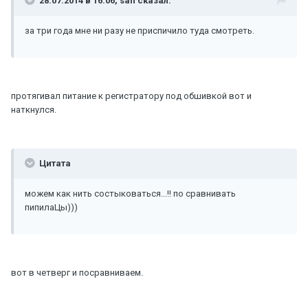
28.07.2014 в 16:06, san сказал:
за три года мне ни разу не приспичило туда смотреть.
протягивал питание к регистратору под обшивкой вот и
наткнулся.
Цитата
можем как нить состыковаться...!! по сравнивать
пипилаЦы)))
вот в четверг и посравниваем.