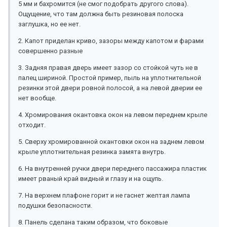
5 мм и бахромится (не смог подобрать другого слова).
Ощущение, что там должна быть резиновая полоска
заглушка, но ее нет.
2. Капот приделан криво, зазоры между капотом и фарами
совершенно разные
3. Задняя правая дверь имеет зазор со стойкой чуть не в
палец шириной. Простой пример, пыль на уплотнительной
резинки этой двери ровной полосой, а на левой дверии ее
нет вообще.
4. Хромирования окантовка окон на левом переднем крыле
отходит.
5. Сверху хромированной окантовки окон на заднем левом
крыле уплотнительная резинка замята внутрь.
6. На внутренней ручки двери переднего пассажира пластик
имеет рваный край видный и глазу и на ощупь.
7. На верхнем плафоне горит и не гаснет желтая лампа
подушки безопасности.
8. Панель сделана таким образом, что боковые