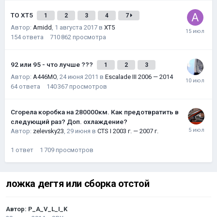
ТО XT5
1
2
3
4
7
Автор:
Amidd
,
1 августа 2017
в
XT5
154
ответа
710 862
просмотра
92 или 95 - что лучше ???
1
2
3
Автор:
A446MO
,
24 июня 2011
в
Escalade III 2006 — 2014
64
ответа
140 367
просмотров
Сгорела коробка на 280000км. Как предотвратить в
следующий раз? Доп. охлаждение?
Автор:
zelevsky23
,
29 июня
в
CTS I 2003 г. — 2007 г.
1
ответ
1 709
просмотров
ложка дегтя или сборка отстой
Автор:
P_A_V_L_I_K