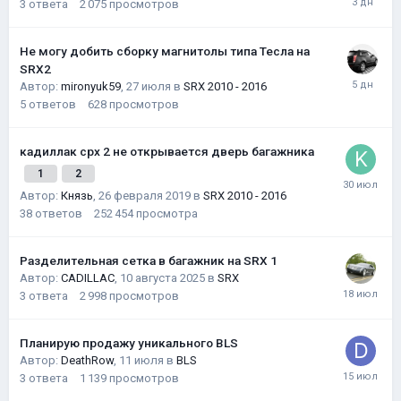
3
ответа
2 075
просмотров
Не могу добить сборку магнитолы типа Тесла на
SRX2
Автор:
mironyuk59
,
27 июля
в
SRX 2010 - 2016
5
ответов
628
просмотров
кадиллак срх 2 не открывается дверь багажника
1
2
Автор:
Князь
,
26 февраля 2019
в
SRX 2010 - 2016
38
ответов
252 454
просмотра
Разделительная сетка в багажник на SRX 1
Автор:
CADILLAC
,
10 августа 2025
в
SRX
3
ответа
2 998
просмотров
Планирую продажу уникального BLS
Автор:
DeathRow
,
11 июля
в
BLS
3
ответа
1 139
просмотров