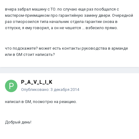
вчера забрал машину с ТО. по случаю еще раз пообщался с
мастером-приемщиком про гарантийную замену двери. Очередной
раз отморозился типа начальник отдела гарантии снова в
отпуске, я ему говорил, а он не чешется ... взбесило прямо.
что подскажете? может есть контакты руководства в арманде
или в GM стоит написать?
P_A_V_L_I_K
Опубликовано:
3 декабря 2014
написал в GM, посмотрю на реакцию.
Добрый день!