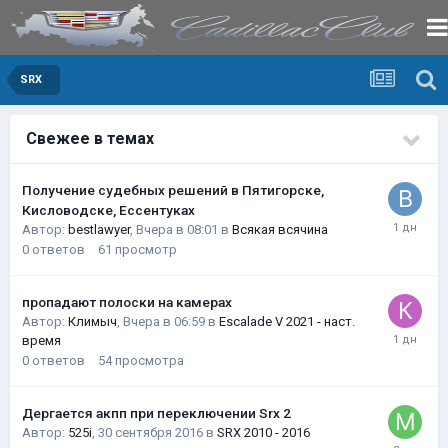
SRX
Свежее в темах
Получение судебных решений в Пятигорске,
Кисловодске, Ессентуках
Автор:
bestlawyer
,
Вчера в 08:01
в
Всякая всячина
0
ответов
61
просмотр
пропадают полоски на камерах
Автор:
Климыч
,
Вчера в 06:59
в
Escalade V 2021 - наст.
время
0
ответов
54
просмотра
Дергается акпп при переключении Srx 2
Автор:
525i
,
30 сентября 2016
в
SRX 2010 - 2016