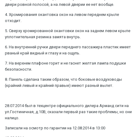
двери ровной полосой, а на левой дверии ее нет вообще.
4. Хромирования окантовка окон на левом переднем крыле
отходит.
5. Сверху хромированной окантовки окон на заднем левом крыле
уплотнительная резинка замята внутрь.
6. На внутренней ручки двери переднего пассажира пластик имеет
рваный край видный и глазу и на ощупь.
7. На верхнем плафоне горит и не гаснет желтая лампа подушки
безопасности.
8. Панель сделана таким образом, что боковые воздуховоды
(крайний левый и крайний правые) имеют разный вылет.
28.07.2014 был в техцентре официального дилера Арманд сити на
ул.Гостиничная, д.10В, сказали первый раз такие проблемы, но они
налицо.
Записали на осмотр по гарантии на 12.08.2014 в 13:00