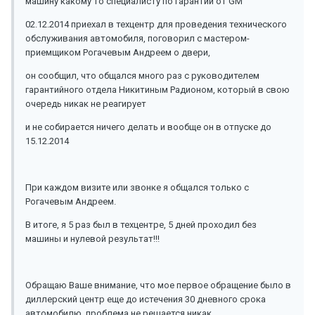
машину какому то специалисту по гарантии от GM
02.12.2014 приехал в техцентр для проведения технического
обслуживания автомобиля, поговорил с мастером-
приемщиком Рогачевым Андреем о двери,
он сообщил, что общался много раз с руководителем
гарантийного отдела Никитиным Радионом, который в свою
очередь никак не реагирует
и не собирается ничего делать и вообще он в отпуске до
15.12.2014
При каждом визите или звонке я общался только с
Рогачевым Андреем.
В итоге, я 5 раз был в техцентре, 5 дней проходил без
машины и нулевой результат!!!
Обращаю Ваше внимание, что мое первое обращение было в
диллерский центр еще до истечения 30 дневного срока
автомобилю, проблема не решается никак.