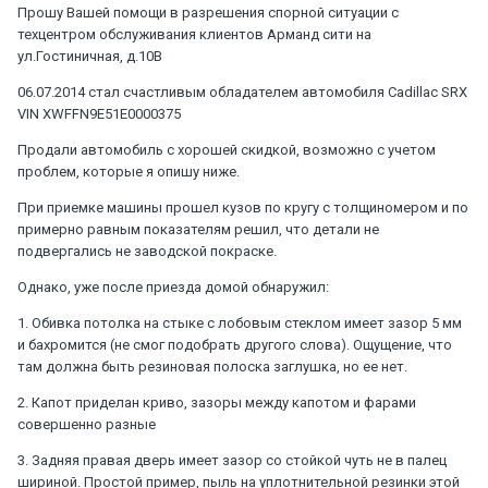
Прошу Вашей помощи в разрешения спорной ситуации с
техцентром обслуживания клиентов Арманд сити на
ул.Гостиничная, д.10В
06.07.2014 стал счастливым обладателем автомобиля Cadillac SRX
VIN XWFFN9E51E0000375
Продали автомобиль с хорошей скидкой, возможно с учетом
проблем, которые я опишу ниже.
При приемке машины прошел кузов по кругу с толщиномером и по
примерно равным показателям решил, что детали не
подвергались не заводской покраске.
Однако, уже после приезда домой обнаружил:
1. Обивка потолка на стыке с лобовым стеклом имеет зазор 5 мм
и бахромится (не смог подобрать другого слова). Ощущение, что
там должна быть резиновая полоска заглушка, но ее нет.
2. Капот приделан криво, зазоры между капотом и фарами
совершенно разные
3. Задняя правая дверь имеет зазор со стойкой чуть не в палец
шириной. Простой пример, пыль на уплотнительной резинки этой