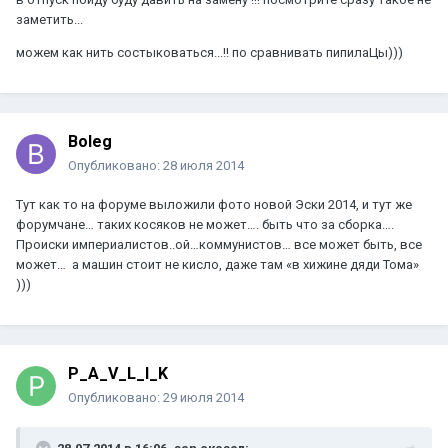
заметить...
можем как нить состыковаться...!! по сравнивать пипилаЦы)))
Boleg
Опубликовано:
28 июля 2014
Тут как то на форуме выложили фото новой Эски 2014, и тут же
форумчане… таких косяков не может…. быть что за сборка….
Происки империалистов..ой…коммунистов… все может быть, все
может… а машин стоит не кисло, даже там «в хижине дяди Тома»
)))
P_A_V_L_I_K
Опубликовано:
29 июля 2014