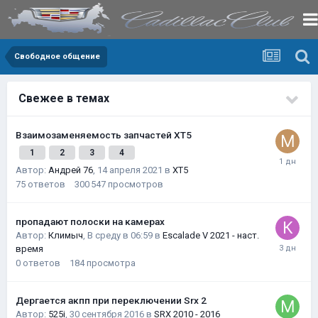
Свободное общение
Свежее в темах
Взаимозаменяемость запчастей XT5
1
2
3
4
Автор:
Андрей 76
,
14 апреля 2021
в
XT5
75
ответов
300 547
просмотров
пропадают полоски на камерах
Автор:
Климыч
,
В среду в 06:59
в
Escalade V 2021 - наст.
время
0
ответов
184
просмотра
Дергается акпп при переключении Srx 2
Автор:
525i
,
30 сентября 2016
в
SRX 2010 - 2016