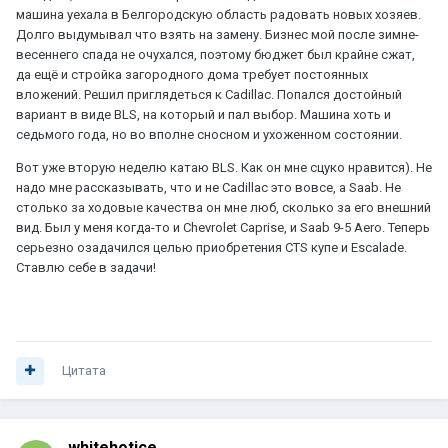
машина уехала в Белгородскую область радовать новых хозяев.
Долго выдумывал что взять на замену. Бизнес мой после зимне-
весеннего спада не очухался, поэтому бюджет был крайне сжат,
да ещё и стройка загородного дома требует постоянных
вложений. Решил приглядеться к Cadillac. Попался достойный
вариант в виде BLS, на который и пал выбор. Машина хоть и
седьмого года, но во вполне сносном и ухоженном состоянии.
Вот уже вторую неделю катаю BLS. Как он мне сцуко нравится). Не
надо мне рассказывать, что и не Cadillac это вовсе, а Saab. Не
столько за ходовые качества он мне люб, сколько за его внешний
вид. Был у меня когда-то и Chevrolet Caprise, и Saab 9-5 Aero. Теперь
серьезно озадачился целью приобретения CTS купе и Escalade.
Ставлю себе в задачи!
Цитата
whitehotice