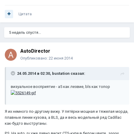
Цитата
5 недель спустя...
AutoDirector
Опубликовано:
22 июня 2014
24.05.2014 в 02:30, bustation сказал:
визуальное восприятие - a5 как лезвие, bls как топор
Я их немного по-другому вижу. У пятёрки мощная и тяжелая морда,
плавные линии кузова, а BLS, да и весь модельный ряд Cadillac
как-будто выструганы.
P.S. На auto_ru уже давно висит CTS-купе в белом цвете...ээээх