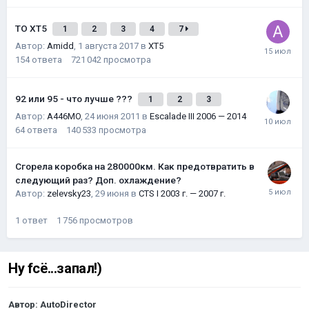
ТО XT5
1
2
3
4
7
Автор:
Amidd
,
1 августа 2017
в
XT5
154
ответа
721 042
просмотра
92 или 95 - что лучше ???
1
2
3
Автор:
A446MO
,
24 июня 2011
в
Escalade III 2006 — 2014
64
ответа
140 533
просмотра
Сгорела коробка на 280000км. Как предотвратить в
следующий раз? Доп. охлаждение?
Автор:
zelevsky23
,
29 июня
в
CTS I 2003 г. — 2007 г.
1
ответ
1 756
просмотров
Ну fсё...запал!)
Автор:
AutoDirector