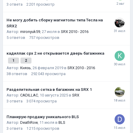
3
ответа
2 201
просмотр
Не могу добить сборку магнитолы типа Тесла на
SRX2
Автор:
mironyuk59
,
27 июля
в
SRX 2010 - 2016
5
ответов
757
просмотров
кадиллак срх 2 не открывается дверь багажника
1
2
Автор:
Князь
,
26 февраля 2019
в
SRX 2010 - 2016
38
ответов
292 043
просмотра
Разделительная сетка в багажник на SRX 1
Автор:
CADILLAC
,
10 августа 2025
в
SRX
3
ответа
3 074
просмотра
Планирую продажу уникального BLS
Автор:
DeathRow
,
11 июля
в
BLS
3
ответа
1 215
просмотров