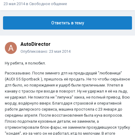
23 мая 2014
в
Свободное общение
Ответить в тему
AutoDirector
Опубликовано:
23 мая 2014
Ну ребята, я полюбил.
Рассказываю. После зимнего дтп на предыдущей "любовнице"
(AUDI S5 Sportback ), пришлось её продать. Не то чтобы серьёзное
дтп было, но повреждения и ущерб были приличными. Улетел в
канаву с трассы при входе в поворот. Ну не удержал я её на льду,
не удержал. Ни помогла ни "липучка" хакка, не полный привод. Всю
морду, вздёрнуло вверх. Благодаря страховой и оперативной
работе дилерского сервиса, машина простояла с 23 января до
середины апреля. После восстановления была куча вопросов.
Плохо подогнали кузовные детали; не заменили, а
отремонтировали блок-фары; не заменили прохудившуюся трубку
"кондея", из-за чего он не работал; итд по мелочам. В итоге