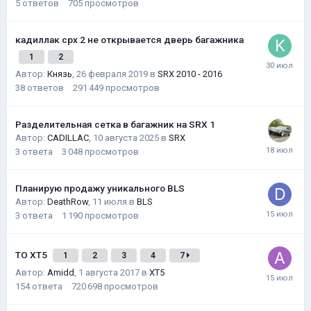
5
ответов
705
просмотров
кадиллак срх 2 не открывается дверь багажника
1
2
Автор:
Князь
,
26 февраля 2019
в
SRX 2010 - 2016
38
ответов
291 449
просмотров
Разделительная сетка в багажник на SRX 1
Автор:
CADILLAC
,
10 августа 2025
в
SRX
3
ответа
3 048
просмотров
Планирую продажу уникального BLS
Автор:
DeathRow
,
11 июля
в
BLS
3
ответа
1 190
просмотров
ТО XT5
1
2
3
4
7
Автор:
Amidd
,
1 августа 2017
в
XT5
154
ответа
720 698
просмотров