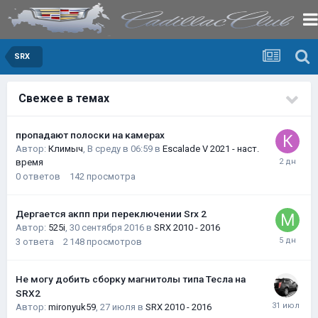
SRX
Свежее в темах
пропадают полоски на камерах
Автор:
Климыч
,
В среду в 06:59
в
Escalade V 2021 - наст.
время
0
ответов
142
просмотра
Дергается акпп при переключении Srx 2
Автор:
525i
,
30 сентября 2016
в
SRX 2010 - 2016
3
ответа
2 148
просмотров
Не могу добить сборку магнитолы типа Тесла на
SRX2
Автор:
mironyuk59
,
27 июля
в
SRX 2010 - 2016