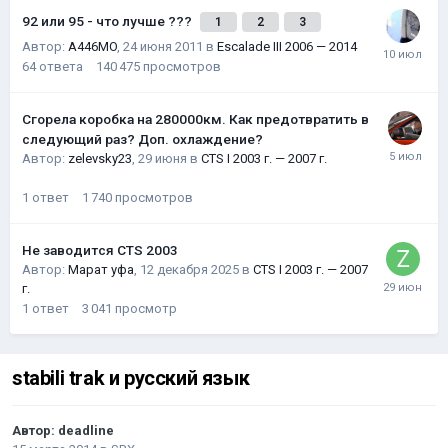
92 или 95 - что лучше ???
1
2
3
Автор:
A446MO
,
24 июня 2011
в
Escalade III 2006 — 2014
64
ответа
140 475
просмотров
Сгорела коробка на 280000км. Как предотвратить в
следующий раз? Доп. охлаждение?
Автор:
zelevsky23
,
29 июня
в
CTS I 2003 г. — 2007 г.
1
ответ
1 740
просмотров
Не заводится CTS 2003
Автор:
Марат уфа
,
12 декабря 2025
в
CTS I 2003 г. — 2007
г.
1
ответ
3 041
просмотр
stabili trak и русский язык
Автор:
deadline