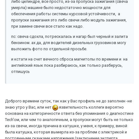
либо цилиндре, все просто, из-за пропуска зажигания (свеча
умерла) машине было недостаточно мощности для
обеспечения работы системы курсовой устойчивости, а
пропуски зажигания это либо свечи либо модуль зажигания,
при замене свечи все стало как надо.
пс: свеча сдохла, потрескалась и нагар был черный и залита
бензином. ах да, для водителей дизельных грузовиков могу
выложить фото по отдельной просьбе.
и кстати на счет вечного сброса магнитолы по времени и на
английский язык пока разбираюсь, как только разберусь,
отпишусь
Доброго времени суток, так как у Вас профиль не до заполнен -не
знаю утро у Вас, или нет
язвительность коллеги вероятно
основана на категоричности ответа без упоминания о диагностике
Tech'ом, или чем то аналогичным, а пропуски могут быть не только
из-за свечи, иногда причина в катушке, у меня, к примеру, виной
была катушка, которая вымерла из-за проблем с электрикой и
постоянными скачками напряжения (заключение эксперта