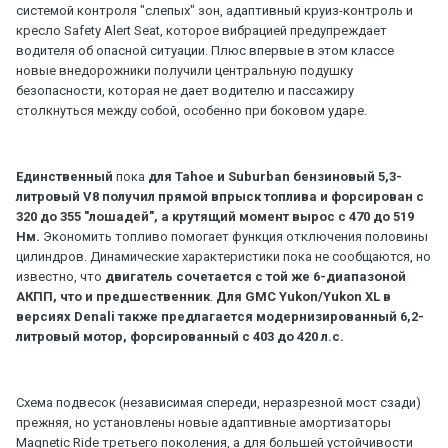
системой контроля "слепых" зон, адаптивный круиз-контроль и
кресло Safety Alert Seat, которое вибрацией предупреждает
водителя об опасной ситуации. Плюс впервые в этом классе
новые внедорожники получили центральную подушку
безопасности, которая не дает водителю и пассажиру
столкнуться между собой, особенно при боковом ударе.
Единственный
пока
для Tahoe и Suburban бензиновый 5,3-
литровый V8 получил прямой впрыск топлива и форсирован с
320 до 355 "лошадей", а крутящий момент вырос с 470 до 519
Нм.
Экономить топливо помогает функция отключения половины
цилиндров. Динамические характеристики пока не сообщаются, но
известно, что
двигатель сочетается с той же 6-диапазоной
АКПП, что и предшественник
.
Для GMC Yukon/Yukon XL в
версиях Denali также предлагается модернизированный 6,2-
литровый мотор, форсированный с 403 до 420 л.с.
Схема подвесок (независимая спереди, неразрезной мост сзади)
прежняя, но установлены новые адаптивные амортизаторы
Magnetic Ride третьего поколения, а для большей устойчивости