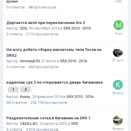
время
0
ответов
88
просмотров
Дергается акпп при переключении Srx 2
Автор:
525i
,
30 сентября 2016
в
SRX 2010 - 2016
3
ответа
2 112
просмотров
Не могу добить сборку магнитолы типа Тесла на
SRX2
Автор:
mironyuk59
,
27 июля
в
SRX 2010 - 2016
5
ответов
660
просмотров
кадиллак срх 2 не открывается дверь багажника
1
2
Автор:
Князь
,
26 февраля 2019
в
SRX 2010 - 2016
38
ответов
252 778
просмотров
Разделительная сетка в багажник на SRX 1
Автор:
CADILLAC
,
10 августа 2025
в
SRX
3
ответа
3 014
просмотров