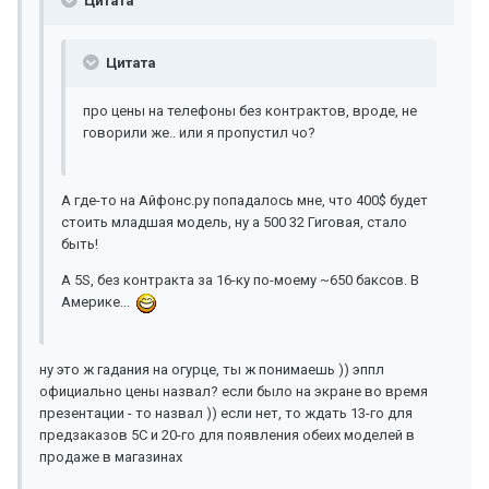
Цитата
Цитата
про цены на телефоны без контрактов, вроде, не
говорили же.. или я пропустил чо?
А где-то на Айфонс.ру попадалось мне, что 400$ будет
стоить младшая модель, ну а 500 32 Гиговая, стало
быть!
А 5S, без контракта за 16-ку по-моему ~650 баксов. В
Америке...
ну это ж гадания на огурце, ты ж понимаешь )) эппл
официально цены назвал? если было на экране во время
презентации - то назвал )) если нет, то ждать 13-го для
предзаказов 5C и 20-го для появления обеих моделей в
продаже в магазинах