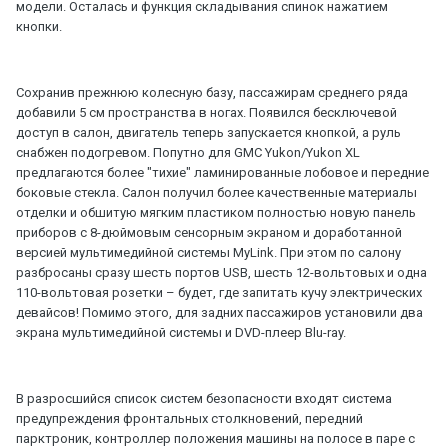
модели. Осталась и функция складывания спинок нажатием
кнопки.
Сохранив прежнюю колесную базу, пассажирам среднего ряда
добавили 5 см пространства в ногах. Появился бесключевой
доступ в салон, двигатель теперь запускается кнопкой, а руль
снабжен подогревом. Попутно для GMC Yukon/Yukon XL
предлагаются более "тихие" ламинированные лобовое и передние
боковые стекла. Салон получил более качественные материалы
отделки и обшитую мягким пластиком полностью новую панель
приборов с 8-дюймовым сенсорным экраном и доработанной
версией мультимедийной системы MyLink. При этом по салону
разбросаны сразу шесть портов USB, шесть 12-вольтовых и одна
110-вольтовая розетки – будет, где запитать кучу электрических
девайсов! Помимо этого, для задних пассажиров установили два
экрана мультимедийной системы и DVD-плеер Blu-ray.
В разросшийся список систем безопасности входят система
предупреждения фронтальных столкновений, передний
парктроник, контроллер положения машины на полосе в паре с