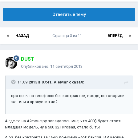
Ответить в тему
НАЗАД
Страница 3 из 11
ВПЕРЁД
DUST
Опубликовано:
11 сентября 2013
11.09.2013 в 07:41, AleMar сказал:
про цены на телефоны без контрактов, вроде, не говорили
же.. или я пропустил чо?
А где-то на Айфонс.ру попадалось мне, что 400$ будет стоить
младшая модель, ну а 500 32 Гиговая, стало быть!
А 5S, без контракта за 16-ку по-моему ~650 баксов. В Америке...