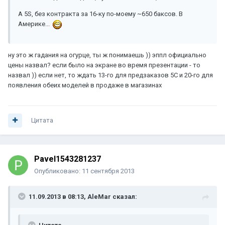
А 5S, без контракта за 16-ку по-моему ~650 баксов. В
Америке...
ну это ж гадания на огурце, ты ж понимаешь )) эппл официально
цены назвал? если было на экране во время презентации - то
назвал )) если нет, то ждать 13-го для предзаказов 5C и 20-го для
появления обеих моделей в продаже в магазинах
Цитата
Pavel1543281237
Опубликовано:
11 сентября 2013
11.09.2013 в 08:13, AleMar сказал: