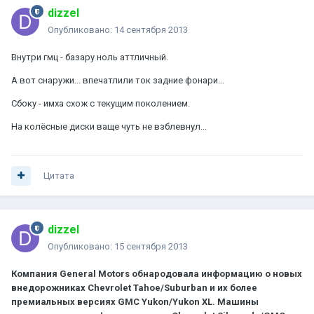
dizzel
Опубликовано:
14 сентября 2013
Внутри гмц - базару ноль аттличный.
А вот снаружи... впечатлили ток задние фонари...
Сбоку - имха схож с текущим поколением.
На колёсные диски ваще чуть не взблевнул...
Цитата
dizzel
Опубликовано:
15 сентября 2013
Компания General Motors обнародовала информацию о новых
внедорожниках Chevrolet Tahoe/Suburban и их более
премиальных версиях GMC Yukon/Yukon XL. Машины