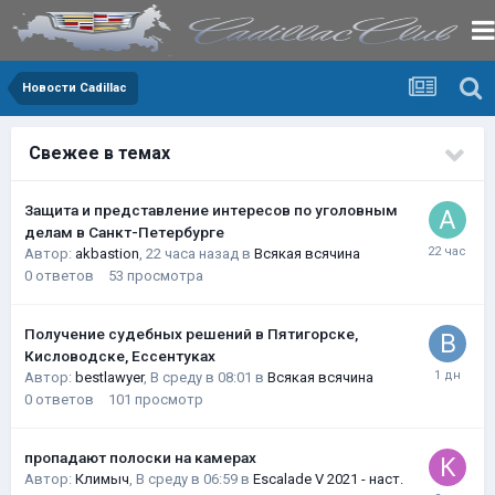
Новости Cadillac
Свежее в темах
Защита и представление интересов по уголовным
делам в Санкт-Петербурге
Автор:
akbastion
,
22 часа назад
в
Всякая всячина
0
ответов
53
просмотра
Получение судебных решений в Пятигорске,
Кисловодске, Ессентуках
Автор:
bestlawyer
,
В среду в 08:01
в
Всякая всячина
0
ответов
101
просмотр
пропадают полоски на камерах
Автор:
Климыч
,
В среду в 06:59
в
Escalade V 2021 - наст.