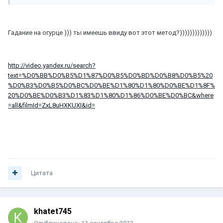
Гадание на огурце ))) ты имеешь ввиду вот этот метод?)))))))))))))
http://video.yandex.ru/search?
text=%D0%BB%D0%B5%D1%87%D0%B5%D0%BD%D0%B8%D0%B5%20
%D0%B3%D0%B5%D0%BC%D0%BE%D1%80%D1%80%D0%BE%D1%8F%
20%D0%BE%D0%B3%D1%83%D1%80%D1%86%D0%BE%D0%BC&where
=all&filmId=ZxL8uHXKUXI&id=
Цитата
khatet745