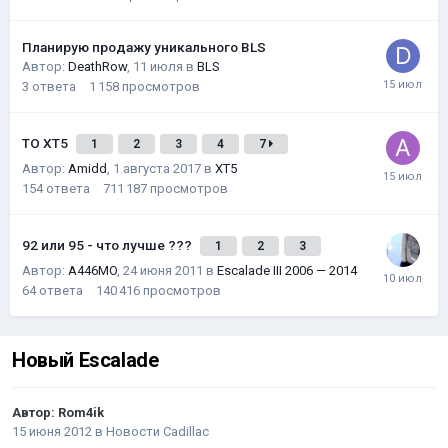
Планирую продажу уникального BLS
Автор:
DeathRow
,
11 июля
в
BLS
3
ответа
1 158
просмотров
ТО XT5
1
2
3
4
7
Автор:
Amidd
,
1 августа 2017
в
XT5
154
ответа
711 187
просмотров
92 или 95 - что лучше ???
1
2
3
Автор:
A446MO
,
24 июня 2011
в
Escalade III 2006 — 2014
64
ответа
140 416
просмотров
Новый Escalade
Автор:
Rom4ik
15 июня 2012
в
Новости Cadillac