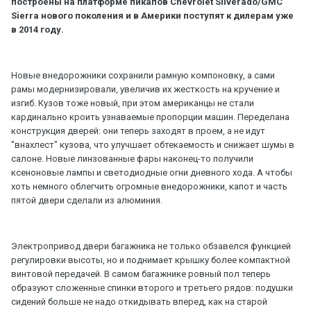
построены на платформе пикапов Chevrolet Silverado/GMC
Sierra нового поколения и в Америки поступят к дилерам уже
в 2014 году.
Новые внедорожники сохранили рамную компоновку, а сами
рамы модернизировали, увеличив их жесткость на кручение и
изгиб. Кузов тоже новый, при этом американцы не стали
кардинально кроить узнаваемые пропорции машин. Переделана
конструкция дверей: они теперь заходят в проем, а не идут
"внахлест" кузова, что улучшает обтекаемость и снижает шумы в
салоне. Новые линзованные фары наконец-то получили
ксеноновые лампы и светодиодные огни дневного хода. А чтобы
хоть немного облегчить огромные внедорожники, капот и часть
пятой двери сделали из алюминия.
Электропривод двери багажника не только обзавелся функцией
регулировки высоты, но и поднимает крышку более компактной
винтовой передачей. В самом багажнике ровный пол теперь
образуют сложенные спинки второго и третьего рядов: подушки
сидений больше не надо откидывать вперед, как на старой