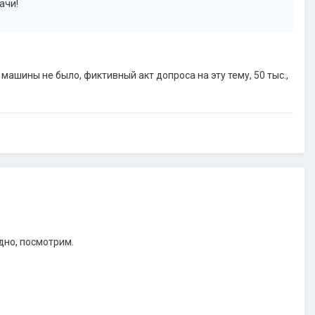
ачи!
машины не было, фиктивный акт допроса на эту тему, 50 тыс.,
адно, посмотрим.