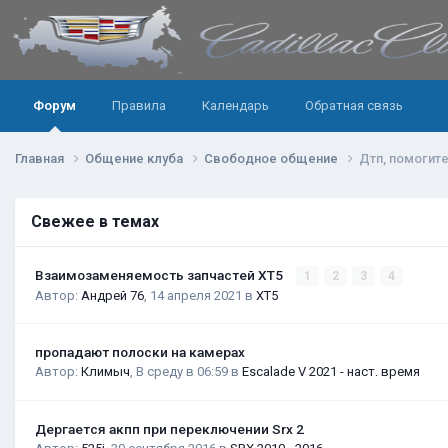
Форум
Правила
Календарь
Обратная связь
Главная
Общение клуба
Свободное общение
Дтп, помогите
Свежее в темах
Взаимозаменяемость запчастей XT5
1
2
3
4
Автор:
Андрей 76
,
14 апреля 2021
в
XT5
пропадают полоски на камерах
Автор:
Климыч
,
В среду в 06:59
в
Escalade V 2021 - наст. время
Дергается акпп при переключении Srx 2