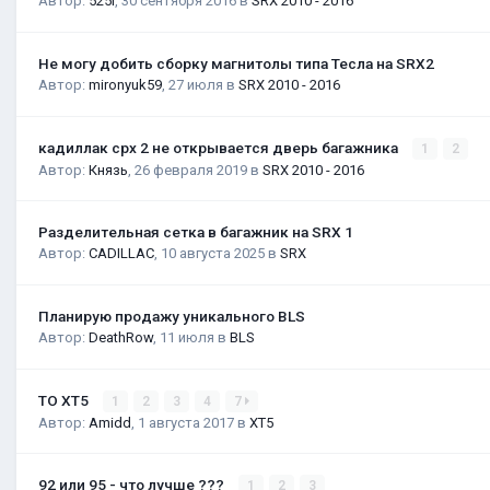
Автор:
525i
,
30 сентября 2016
в
SRX 2010 - 2016
Не могу добить сборку магнитолы типа Тесла на SRX2
Автор:
mironyuk59
,
27 июля
в
SRX 2010 - 2016
кадиллак срх 2 не открывается дверь багажника
1
2
Автор:
Князь
,
26 февраля 2019
в
SRX 2010 - 2016
Разделительная сетка в багажник на SRX 1
Автор:
CADILLAC
,
10 августа 2025
в
SRX
Планирую продажу уникального BLS
Автор:
DeathRow
,
11 июля
в
BLS
ТО XT5
1
2
3
4
7
Автор:
Amidd
,
1 августа 2017
в
XT5
92 или 95 - что лучше ???
1
2
3