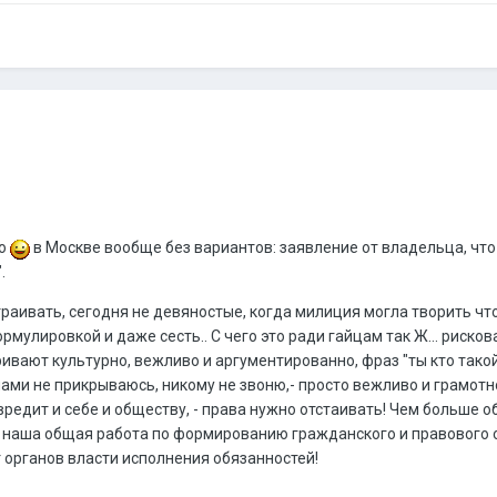
го
в Москве вообще без вариантов: заявление от владельца, что 
.
раивать, сегодня не девяностые, когда милиция могла творить что у
мулировкой и даже сесть.. С чего это ради гайцам так Ж... рискова
вают культурно, вежливо и аргументированно, фраз "ты кто такой 
ами не прикрываюсь, никому не звоню,- просто вежливо и грамотно о
 - вредит и себе и обществу, - права нужно отстаивать! Чем больше
о наша общая работа по формированию гражданского и правового 
т органов власти исполнения обязанностей!