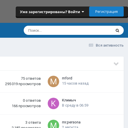
Регистрация
Уже зарегистрированы? Войти
Вся активность
mford
75
ответов
15 часов назад
295 019
просмотров
Климыч
0
ответов
В среду в 06:59
166
просмотров
mr.persona
3
ответа
2 августа
2 182
просмотра