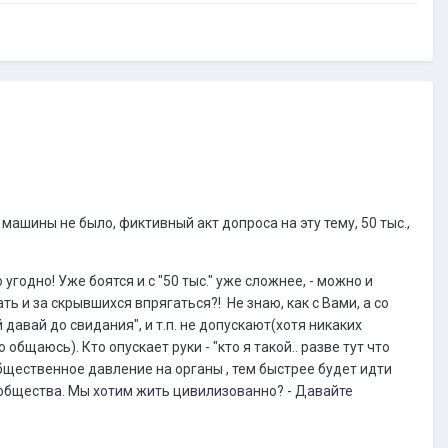
машины не было, фиктивный акт допроса на эту тему, 50 тыс.,
годно! Уже боятся и с "50 тыс." уже сложнее, - можно и
ть и за скрывшихся впрягаться?! Не знаю, как с Вами, а со
давай до свидания", и т.п. не допускают(хотя никаких
бщаюсь). Кто опускает руки - "кто я такой.. разве тут что
 общественное давление на органы , тем быстрее будет идти
общества. Мы хотим жить цивилизованно? - Давайте