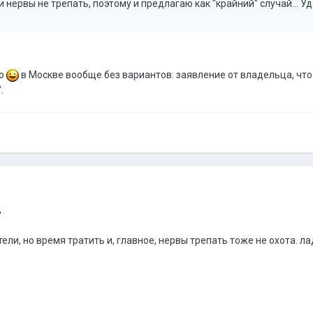
и нервы не трепать, поэтому и предлагаю как "крайний" случай... Уд
го
в Москве вообще без вариантов: заявление от владельца, что 
.
тели, но время тратить и, главное, нервы трепать тоже не охота. л