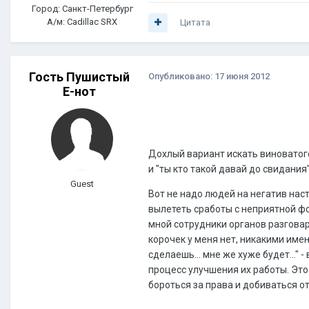
Город: Санкт-Петербург
А/м: Cadillac SRX
Цитата
Гость Пушистый
Опубликовано:
17 июня 2012
Е-нот
Дохлый вариант искать виновато
и "ты кто такой давай до свидания"
Guest
Вот не надо людей на негатив наст
вылететь сработы с неприятной фор
мной сотрудники органов разговари
корочек у меня нет, никакими имен
сделаешь... мне же хуже будет..."
процесс улучшения их работы. Эт
бороться за права и добиваться о