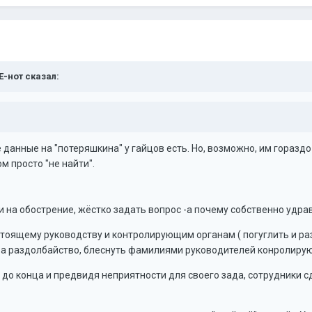
Е-нот сказал:
се данные на "потеряшкина" у гайцов есть. Но, возможно, им горазд
м просто "не найти".
 на обострение, жёстко задать вопрос -а почему собственно удрав
тоящему руководству и контролирующим органам ( погуглить и ра
за раздолбайство, блеснуть фамилиями руководителей конролиру
до конца и предвидя неприятности для своего зада, сотрудники с