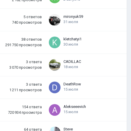
mironyuk59
5
ответов
31 июля
740
просмотров
kletchatyi1
38
ответов
30 июля
291 750
просмотров
CADILLAC
3
ответа
18 июля
3 070
просмотров
DeathRow
3
ответа
15 июля
1 211
просмотров
Alekseeevich
154
ответа
15 июля
720 934
просмотра
Steve
64
ответа