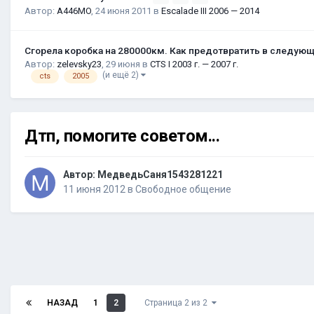
Автор:
A446MO
,
24 июня 2011
в
Escalade III 2006 — 2014
Сгорела коробка на 280000км. Как предотвратить в следую
Автор:
zelevsky23
,
29 июня
в
CTS I 2003 г. — 2007 г.
(и ещё 2)
cts
2005
Дтп, помогите советом...
Автор:
МедведьСаня1543281221
11 июня 2012
в
Свободное общение
НАЗАД
1
2
Страница 2 из 2