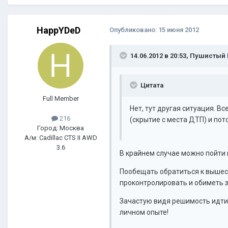
HappYDeD
Опубликовано:
15 июня 2012
14.06.2012 в 20:53, Пушистый 
Цитата
Full Member
Нет, тут другая ситуация. В
216
(скрытие с места ДТП) и пото
Город: Москва
А/м: Cadillac CTS II AWD
3.6
В крайнем случае можно пойти и
Пообещать обратиться к вышес
проконтролировать и обиметь 
Зачастую видя решимость идти 
личном опыте!