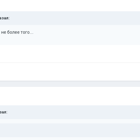
азал:
е более того....
зал: