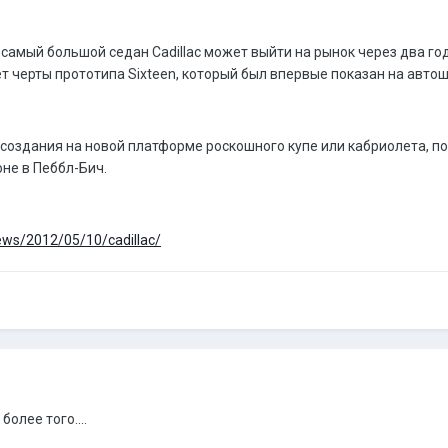
амый большой седан Cadillac может выйти на рынок через два года
т черты прототипа Sixteen, который был впервые показан на автошо
оздания на новой платформе роскошного купе или кабриолета, по
не в Пеббл-Бич.
news/2012/05/10/cadillac/
олее того....