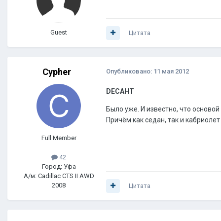
Guest
Цитата
Cypher
Опубликовано:
11 мая 2012
DECAHT
Было уже. И известно, что основой 
Причём как седан, так и кабриоле
Full Member
42
Город: Уфа
А/м: Cadillac CTS II AWD
2008
Цитата