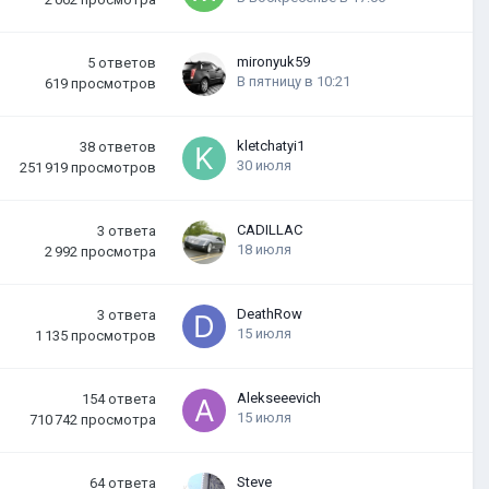
mironyuk59
5
ответов
В пятницу в 10:21
619
просмотров
kletchatyi1
38
ответов
30 июля
251 919
просмотров
CADILLAC
3
ответа
18 июля
2 992
просмотра
DeathRow
3
ответа
15 июля
1 135
просмотров
Alekseeevich
154
ответа
15 июля
710 742
просмотра
Steve
64
ответа