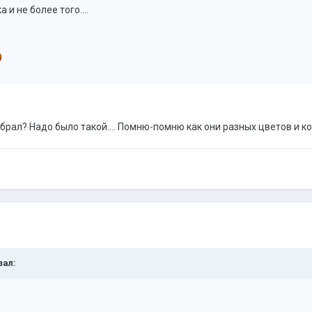
и не более того....
S брал? Надо было такой.... Помню-помню как они разных цветов и к
зал: