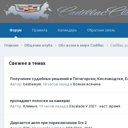
Форум
Правила
Календарь
Обратная связь
Главная
Общение клуба
Обо всем в мире Cadillac
Cadillac
Свежее в темах
Получение судебных решений в Пятигорске, Кисловодске, Е
Автор:
bestlawyer
,
18 часов назад
в
Всякая всячина
пропадают полоски на камерах
Автор:
Климыч
,
19 часов назад
в
Escalade V 2021 - наст. время
Дергается акпп при переключении Srx 2