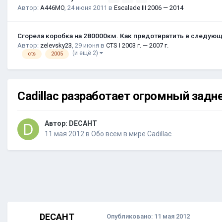
Автор:
A446MO
,
24 июня 2011
в
Escalade III 2006 — 2014
Сгорела коробка на 280000км. Как предотвратить в следую
Автор:
zelevsky23
,
29 июня
в
CTS I 2003 г. — 2007 г.
(и ещё 2)
cts
2005
Cadillac разработает огромный задн
Автор:
DECAHT
11 мая 2012
в
Обо всем в мире Cadillac
DECAHT
Опубликовано:
11 мая 2012