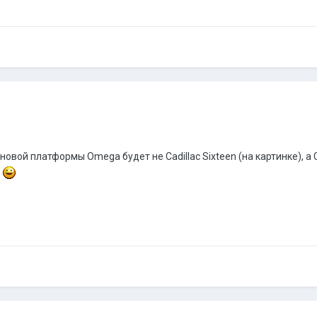
новой платформы Omega будет не Cadillac Sixteen (на картинке), а C
т