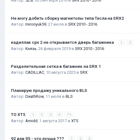
Автор:
525i
,
30 сентября 2016
в
SRX 2010 - 2016
Не могу добить сборку магнитолы типа Тесла на SRX2
Автор:
mironyuk59
,
27 июля
в
SRX 2010 - 2016
кадиллак срх 2 не открывается дверь багажника
1
2
Автор:
Князь
,
26 февраля 2019
в
SRX 2010 - 2016
Разделительная сетка в багажник на SRX 1
Автор:
CADILLAC
,
10 августа 2025
в
SRX
Планирую продажу уникального BLS
Автор:
DeathRow
,
11 июля
в
BLS
ТО XT5
1
2
3
4
7
Автор:
Amidd
,
1 августа 2017
в
XT5
92 или 95 - что лучше ???
1
2
3