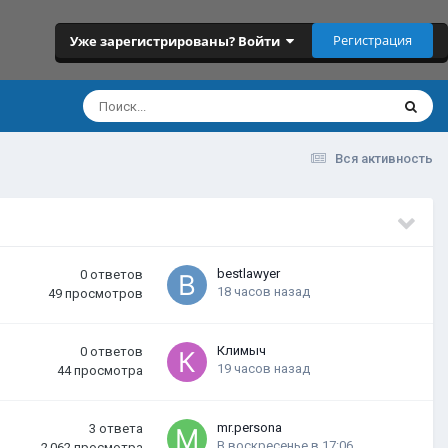
Регистрация
Уже зарегистрированы? Войти
Вся активность
bestlawyer
0
ответов
18 часов назад
49
просмотров
Климыч
0
ответов
19 часов назад
44
просмотра
mr.persona
3
ответа
В воскресенье в 17:06
2 062
просмотра