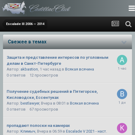
Escalade III 2006 — 2014
Свежее в темах
Защита и представление интересов по уголовным
делам в Санкт-Петербурге
Автор:
akbastion
,
1 час назад
в
Всякая всячина
0
ответов
12
просмотров
Получение судебных решений в Пятигорске,
Кисловодске, Ессентуках
Автор:
bestlawyer
,
Вчера в 08:01
в
Всякая всячина
0
ответов
67
просмотров
пропадают полоски на камерах
Автор:
Климыч
,
Вчера в 06:59
в
Escalade V 2021 - наст.