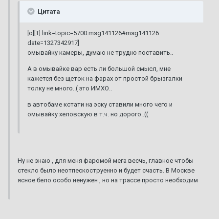
Цитата
[o][T] link=topic=5700.msg141126#msg141126
date=1327342917]
омывайку камеры, думаю не трудно поставить..
А в омывайке вар есть ли большой смысл, мне
кажется без щеток на фарах от простой брызгалки
толку не много..( это ИМХО..
в автобаме кстати на эску ставили много чего и
омывайку хеловскую в т.ч. но дорого..((
Ну не знаю , для меня фаромой мега весчь, главное чтобы
стекло было неотпескоструенно и будет счасть. В Москве
ясное бело особо ненужен , но на трассе просто необходим