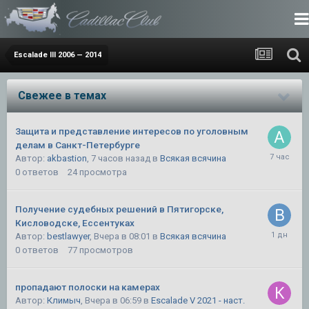
Escalade III 2006 — 2014
Свежее в темах
Защита и представление интересов по уголовным
делам в Санкт-Петербурге
Автор:
akbastion
,
7 часов назад
в
Всякая всячина
0
ответов
24
просмотра
Получение судебных решений в Пятигорске,
Кисловодске, Ессентуках
Автор:
bestlawyer
,
Вчера в 08:01
в
Всякая всячина
0
ответов
77
просмотров
пропадают полоски на камерах
Автор:
Климыч
,
Вчера в 06:59
в
Escalade V 2021 - наст.