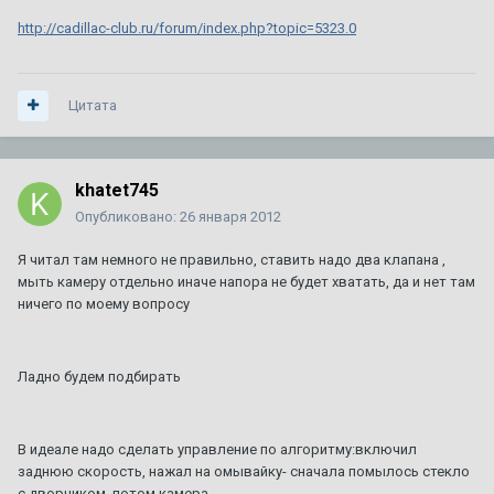
http://cadillac-club.ru/forum/index.php?topic=5323.0
Цитата
khatet745
Опубликовано:
26 января 2012
Я читал там немного не правильно, ставить надо два клапана ,
мыть камеру отдельно иначе напора не будет хватать, да и нет там
ничего по моему вопросу
Ладно будем подбирать
В идеале надо сделать управление по алгоритму:включил
заднюю скорость, нажал на омывайку- сначала помылось стекло
с дворником, потом камера