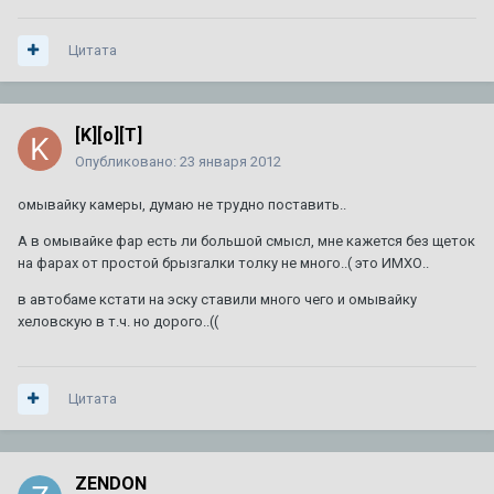
3
ответа
3 001
просмотр
Цитата
Планирую продажу уникального BLS
Автор:
DeathRow
,
11 июля
в
BLS
3
ответа
1 148
просмотров
[K][o][T]
Опубликовано:
23 января 2012
ТО XT5
1
2
3
4
7
Автор:
Amidd
,
1 августа 2017
в
XT5
омывайку камеры, думаю не трудно поставить..
154
ответа
710 956
просмотров
А в омывайке фар есть ли большой смысл, мне кажется без щеток
на фарах от простой брызгалки толку не много..( это ИМХО..
92 или 95 - что лучше ???
1
2
3
в автобаме кстати на эску ставили много чего и омывайку
Автор:
A446MO
,
24 июня 2011
в
Escalade III 2006 — 2014
хеловскую в т.ч. но дорого..((
64
ответа
140 380
просмотров
Цитата
ZENDON