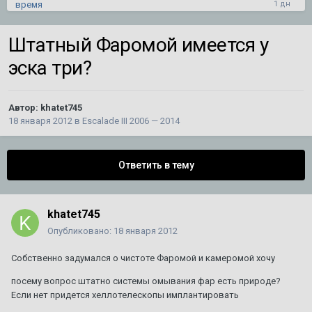
время
0
ответов
68
просмотров
Штатный Фаромой имеется у
Дергается акпп при переключении Srx 2
эска три?
Автор:
525i
,
30 сентября 2016
в
SRX 2010 - 2016
3
ответа
2 088
просмотров
Автор:
khatet745
Не могу добить сборку магнитолы типа Тесла на
18 января 2012
в
Escalade III 2006 — 2014
SRX2
Автор:
mironyuk59
,
27 июля
в
SRX 2010 - 2016
5
ответов
638
просмотров
Ответить в тему
кадиллак срх 2 не открывается дверь багажника
khatet745
1
2
Опубликовано:
18 января 2012
Автор:
Князь
,
26 февраля 2019
в
SRX 2010 - 2016
38
ответов
252 707
просмотров
Собственно задумался о чистоте Фаромой и камеромой хочу
посему вопрос штатно системы омывания фар есть природе?
Разделительная сетка в багажник на SRX 1
Если нет придется хеллотелескопы имплантировать
Автор:
CADILLAC
,
10 августа 2025
в
SRX