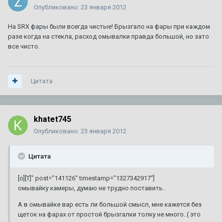
Опубликовано:
23 января 2012
На SRX фары были всегда чистые! Брызгало на фары при каждом
разе когда на стекла, расход омывалки правда большой, но зато
все чисто.
Цитата
khatet745
Опубликовано:
23 января 2012
Цитата
[o][T]" post="141126" timestamp="1327342917"]
омывайку камеры, думаю не трудно поставить..
А в омывайке вар есть ли большой смысл, мне кажется без
щеток на фарах от простой брызгалки толку не много..( это