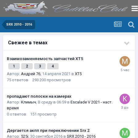
SRX 2010 - 2016
Свежее в темах
Взаимозаменяемость запчастей XT5
1
2
3
4
Автор:
Андрей 76
,
14 апреля 2021
в
XT5
75
ответов
293 200
просмотров
пропадают полоски на камерах
Автор:
Климыч
,
В среду в 06:59
в
Escalade V 2021 - наст.
время
0
ответов
151
просмотр
Дергается акпп при переключении Srx 2
Автор:
525i
,
30 сентября 2016
в
SRX 2010 - 2016