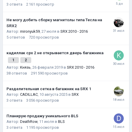
3
ответа
2 161
просмотр
Не могу добить сборку магнитолы типа Тесла на
SRX2
Автор:
mironyuk59
,
27 июля
в
SRX 2010 - 2016
5
ответов
720
просмотров
кадиллак срх 2 не открывается дверь багажника
1
2
Автор:
Князь
,
26 февраля 2019
в
SRX 2010 - 2016
38
ответов
291 590
просмотров
Разделительная сетка в багажник на SRX 1
Автор:
CADILLAC
,
10 августа 2025
в
SRX
3
ответа
3 056
просмотров
Планирую продажу уникального BLS
Автор:
DeathRow
,
11 июля
в
BLS
3
ответа
1 195
просмотров