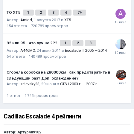
ТО XT5
1
2
3
4
7
Автор:
Amidd
,
1 августа 2017
в
XT5
154
ответа
720 789
просмотров
92 или 95 - что лучше ???
1
2
3
Автор:
A446MO
,
24 июня 2011
в
Escalade III 2006 — 2014
64
ответа
140 489
просмотров
Сгорела коробка на 280000км. Как предотвратить в
следующий раз? Доп. охлаждение?
Автор:
zelevsky23
,
29 июня
в
CTS I 2003 г. — 2007 г.
1
ответ
1 745
просмотров
Cadillac Escalade 4 рейлинги
Автор:
Артур489102