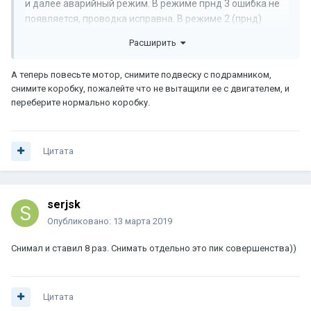
и далее аварийный режим. В режиме прнд 3 ошибка не
появляется, проводка исправна. В режиме 2 (прнд)
разгоняюсь до 80 км отпускаю резко газ - она катится
Расширить
спокойно, не клюёт носом, обороты падают на 1500 и
подымаются около 2000, торможение двиглом не
А теперь повесьте мотор, снимите подвеску с подрамником,
ощутил.
снимите коробку, пожалейте что не вытащили ее с двигателем, и
переберите нормально коробку.
Поменял в
сборе нижнюю плиту с соленоидами
(полностью рабочую с моей акпп), добрался до
сервопривода четвертой – ничего не нашёл, но заменил
на абсолютно рабочий, результата не принесло, всё
Цитата
осталось на своём месте.
serjsk
Опубликовано:
13 марта 2019
Снимал и ставил 8 раз. Снимать отдельно это пик совершенства))
Цитата