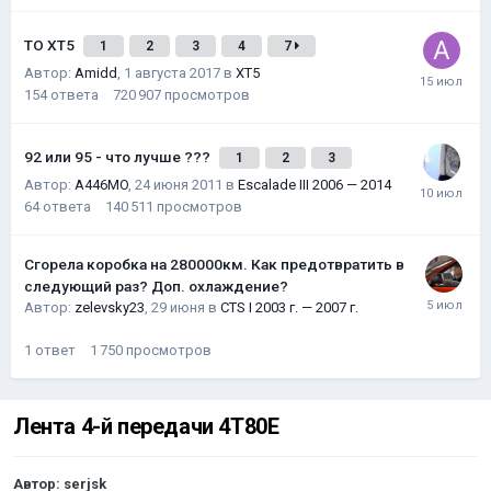
ТО XT5
1
2
3
4
7
Автор:
Amidd
,
1 августа 2017
в
XT5
154
ответа
720 907
просмотров
92 или 95 - что лучше ???
1
2
3
Автор:
A446MO
,
24 июня 2011
в
Escalade III 2006 — 2014
64
ответа
140 511
просмотров
Сгорела коробка на 280000км. Как предотвратить в
следующий раз? Доп. охлаждение?
Автор:
zelevsky23
,
29 июня
в
CTS I 2003 г. — 2007 г.
1
ответ
1 750
просмотров
Лента 4-й передачи 4T80E
Автор:
serjsk