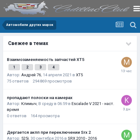
Автомобили других марок
Свежее в темах
Взаимозаменяемость запчастей XT5
1
2
3
4
Автор:
Андрей 76
,
14 апреля 2021
в
XT5
75
ответов
294 869
просмотров
пропадают полоски на камерах
Автор:
Климыч
,
В среду в 06:59
в
Escalade V 2021 - наст.
время
0
ответов
164
просмотра
Дергается акпп при переключении Srx 2
Автор:
525i
,
30 сентября 2016
в
SRX 2010 - 2016