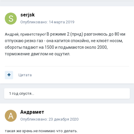
serjsk
Опубликовано:
14 марта 2019
В режиме 2 (прн
д) разгоняюсь до 80 км
Андрей, приветствую!
отпускаю резко газ - она катится спокойно, не клюёт носом,
обороты падают на 1500 и п
одымаютс
я окол
о 2000
,
торможение двиглом не ощут
ил.
Цитата
1 год спустя...
Андрамет
Опубликовано:
23 декабря 2020
такая же хрень.не понимаю что делать.