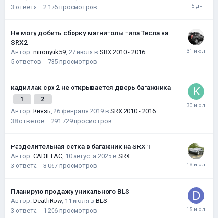
3
ответа
2 176
просмотров
Не могу добить сборку магнитолы типа Тесла на
SRX2
Автор:
mironyuk59
,
27 июля
в
SRX 2010 - 2016
5
ответов
735
просмотров
кадиллак срх 2 не открывается дверь багажника
1
2
Автор:
Князь
,
26 февраля 2019
в
SRX 2010 - 2016
38
ответов
291 729
просмотров
Разделительная сетка в багажник на SRX 1
Автор:
CADILLAC
,
10 августа 2025
в
SRX
3
ответа
3 067
просмотров
Планирую продажу уникального BLS
Автор:
DeathRow
,
11 июля
в
BLS
3
ответа
1 206
просмотров