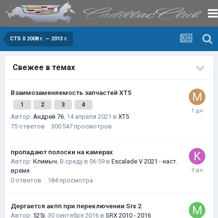
CTS II 2008 г. — 2013 г.
Свежее в темах
Взаимозаменяемость запчастей XT5
1
2
3
4
Автор:
Андрей 76
,
14 апреля 2021
в
XT5
75
ответов
300 547
просмотров
пропадают полоски на камерах
Автор:
Климыч
,
В среду в 06:59
в
Escalade V 2021 - наст.
время
0
ответов
184
просмотра
Дергается акпп при переключении Srx 2
Автор:
525i
,
30 сентября 2016
в
SRX 2010 - 2016