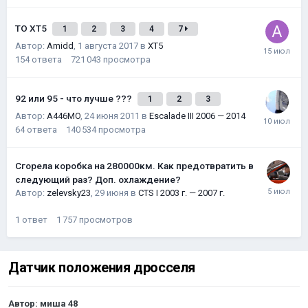
ТО XT5
1
2
3
4
7
Автор:
Amidd
,
1 августа 2017
в
XT5
154
ответа
721 043
просмотра
92 или 95 - что лучше ???
1
2
3
Автор:
A446MO
,
24 июня 2011
в
Escalade III 2006 — 2014
64
ответа
140 534
просмотра
Сгорела коробка на 280000км. Как предотвратить в
следующий раз? Доп. охлаждение?
Автор:
zelevsky23
,
29 июня
в
CTS I 2003 г. — 2007 г.
1
ответ
1 757
просмотров
Датчик положения дросселя
Автор:
миша 48