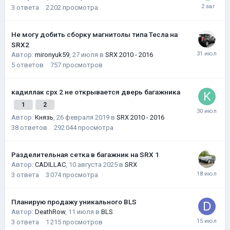
3
ответа
2 202
просмотра
Не могу добить сборку магнитолы типа Тесла на
SRX2
Автор:
mironyuk59
,
27 июля
в
SRX 2010 - 2016
5
ответов
757
просмотров
кадиллак срх 2 не открывается дверь багажника
1
2
Автор:
Князь
,
26 февраля 2019
в
SRX 2010 - 2016
38
ответов
292 044
просмотра
Разделительная сетка в багажник на SRX 1
Автор:
CADILLAC
,
10 августа 2025
в
SRX
3
ответа
3 074
просмотра
Планирую продажу уникального BLS
Автор:
DeathRow
,
11 июля
в
BLS
3
ответа
1 215
просмотров