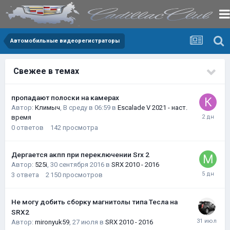
Автомобильные видеорегистраторы
Свежее в темах
пропадают полоски на камерах
Автор:
Климыч
,
В среду в 06:59
в
Escalade V 2021 - наст.
время
0
ответов
142
просмотра
Дергается акпп при переключении Srx 2
Автор:
525i
,
30 сентября 2016
в
SRX 2010 - 2016
3
ответа
2 150
просмотров
Не могу добить сборку магнитолы типа Тесла на
SRX2
Автор:
mironyuk59
,
27 июля
в
SRX 2010 - 2016