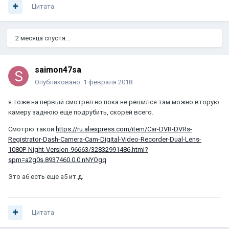
Цитата
2 месяца спустя...
saimon47sa
Опубликовано:
1 февраля 2018
я тоже на первый смотрел но пока не решился там можно вторую
камеру заднюю еще подрубить, скорей всего.
Смотрю такой
https://ru.aliexpress.com/item/Car-DVR-DVRs-
Registrator-Dash-Camera-Cam-Digital-Video-Recorder-Dual-Lens-
1080P-Night-Version-96663/32832991486.html?
spm=a2g0s.8937460.0.0.nNYOgq
Это а6 есть еще а5 ит.д.
Цитата