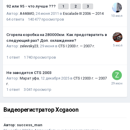
92 или 95 - что лучше ???
1
2
3
Автор:
A446MO
,
24 июня 2011
в
Escalade III 2006 — 2014
64
ответа
140 477
просмотров
Сгорела коробка на 280000км. Как предотвратить в
следующий раз? Доп. охлаждение?
Автор:
zelevsky23
,
29 июня
в
CTS I 2003 г. — 2007 г.
1
ответ
1 740
просмотров
Не заводится CTS 2003
Автор:
Марат уфа
,
12 декабря 2025
в
CTS I 2003 г. — 2007
г.
1
ответ
3 041
просмотр
Видеорегистратор Xcgaoon
Автор:
success_man