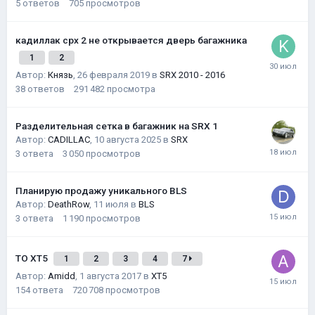
5
ответов
705
просмотров
кадиллак срх 2 не открывается дверь багажника
1
2
Автор:
Князь
,
26 февраля 2019
в
SRX 2010 - 2016
38
ответов
291 482
просмотра
Разделительная сетка в багажник на SRX 1
Автор:
CADILLAC
,
10 августа 2025
в
SRX
3
ответа
3 050
просмотров
Планирую продажу уникального BLS
Автор:
DeathRow
,
11 июля
в
BLS
3
ответа
1 190
просмотров
ТО XT5
1
2
3
4
7
Автор:
Amidd
,
1 августа 2017
в
XT5
154
ответа
720 708
просмотров