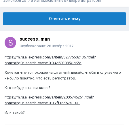
26 ноября 2017
в
Автомобильные видеорегистраторы
Ответить в тему
success_man
Опубликовано:
26 ноября 2017
https://m.ru.aliexpress.com/s/item/32775602136.html?
spm=a2g0n.search-cache.0.0.4c593085kiotZo
Хочется что-то похожее на штатный девайс, чтобы в случае чего
не было понятно, что есть регистратор.
Кто-нибудь сталкивался?
https://m.ru.aliexpress.com/s/item/2005746261.html?
spm=a2g0n.search-cache.0.0.7ff16d57aLiXIE
Или такой?