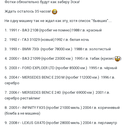
Фотки обязательно будут как заберу Эска!
Ждать осталось 35 часов!
Ни одну машину так не ждал как эту, хотя список "бывших"....
1. 1991 г - ВАЗ 2108 (пробег не помню)1988 г.в. красный
2. 1992 г - ГАЗ 31029 (новый)1992 г.в. белая ночь
3. 1993 г - BMW 730i (пробег 78000 км.) 1988 г.в. золотистый
4. 2000 г - ВАЗ 21099 (пробег 23000 км.) 1995 г.в. табак (кризис
)
5. 2003 г - FORD EXPLOER LTD (пробег 85000 км.) 1995 г.в. чёрный
6. 2004 г - MERSEDES BENC E 230 М (пробег 112000 км.) 1996 г.в.
серебро
7. 2006 г - MERSEDES BENC E 240 (пробег 69000 км.) 2001 г.в.
серебро рестайлинг
8. 2005 г - INFINITY FX35 (пробег 21000 миль.) 2004 г.в. коричневый
(бомба а не машина)
9. 2008 г - LEXUS GX470 (пробег 28000 миль.) 2004 г.в. перламутр