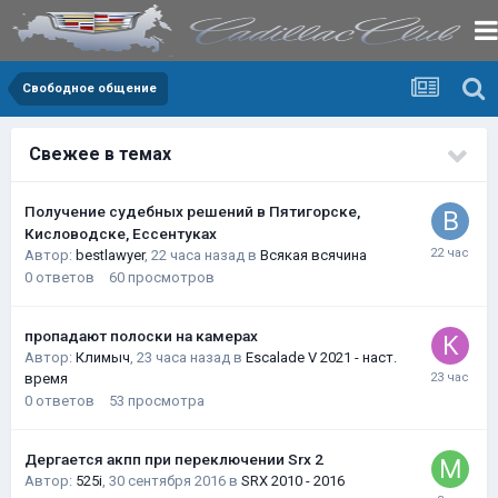
Свободное общение
Свежее в темах
Получение судебных решений в Пятигорске,
Кисловодске, Ессентуках
Автор:
bestlawyer
,
22 часа назад
в
Всякая всячина
0
ответов
60
просмотров
пропадают полоски на камерах
Автор:
Климыч
,
23 часа назад
в
Escalade V 2021 - наст.
время
0
ответов
53
просмотра
Дергается акпп при переключении Srx 2
Автор:
525i
,
30 сентября 2016
в
SRX 2010 - 2016