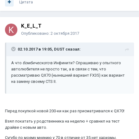
Цитата
K_E_L_T
Опубликовано:
2 октября 2017
02.10.2017 в 19:05, DUST сказал:
А что
бомбического
в Инфинити? Спрашиваю у опытного
автолюбителя не просто так, а в связи с тем, что
рассматриваю QX70 (нынешний вариант FX35) как вариант
на замену своему СТS II.
Перед покупкой новой 200-ки как раз присматривался к QX70!
Взял покатать у родственника на неделю + сравнил на тест
драйве с новым авто.
Сугубо по моему мнению у 70 в отличие от 35 нет харизмы.