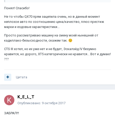
Понял! Спасибо!
Не то чтобы QX70 прям зацепила очень, но в данный момент
неплохое авто по соотношению цена/качество, плюс престиж
марки и ездовые характеристики...
Просто рассматриваю машину на смену моей нынешней от
кадиллако-безысходности, скажем так.
☺️
CTS III хотел, но их уже нет и не будет, Эскалэйд IV безумно
нравится, но дорого, XT5 категорически не нравится... Вот и думаю!
?
?
?
Цитата
K_E_L_T
Опубликовано:
9 октября 2017
ЗАБРАЛ!!!