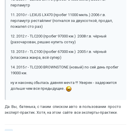
перламутр
11. 2010 г - LEXUS LX470 (пробег 11000 миль.) 2006 г.в.
перламутр рестайлинг (погнался за двухсоткой, продал,
пожалел сто раз)
12. 2012 г - TLC200 (пробег 97000 км.) 2008 г.в. чёрный
(разочарован, решаю купить сотку)
13. 2013 г - TLC100 (пробег 67000 км.) 2005 г.в. чёрный
(классика жанра, всё супер)
14. 2015 г - TLC200 BROWNSTONE (новый) по сей день пробег
19000 км.
ну и наконец сбылась давняя мечта !!! Уверен - задержится
дольше чем все предыдущие..
Да Вы, батенька, с таким списком авто в пользовании просто
эксперт-практик. Хотя, на этом сайте все эксперты-практики.