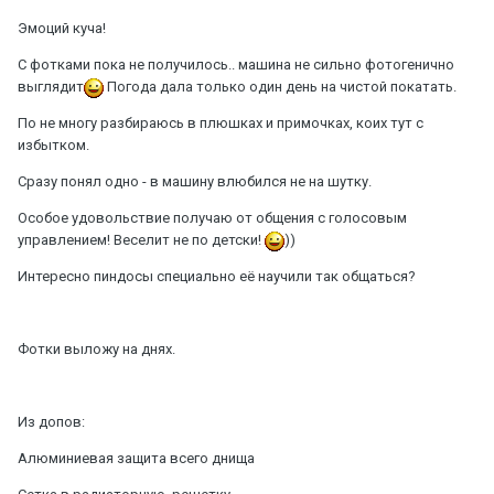
Эмоций куча!
С фотками пока не получилось.. машина не сильно фотогенично
выглядит
Погода дала только один день на чистой покатать.
По не многу разбираюсь в плюшках и примочках, коих тут с
избытком.
Сразу понял одно - в машину влюбился не на шутку.
Особое удовольствие получаю от общения с голосовым
управлением! Веселит не по детски!
))
Интересно пиндосы специально её научили так общаться?
Фотки выложу на днях.
Из допов:
Алюминиевая защита всего днища