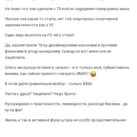
Не знаю что они сделали с 70-кой но ощущения совершенно иные.
Унылая она какая то стала, нет той спартанско-спортивной
харизматичности как у 35.
Один звук выхлопа на FX чего стоил!
Да, нашпиговали 70-ку дизайнерскими изысками и прочими
феньками в угоду нынешнему тренду но вот меня она не
зацеплила.
Опять же прошу не пинать сильно - это только моё, субъективное
мнение, как сейчас принято говорить ИМХО !
В этом деле правильный выбор - только ВАШ!
Легла к душе? Зацепила? Надо брать!
Рассуждения о практичности, ликвидности, расходе бензина - да
ну на фиг!
Жизнь и так в активной фазе штука не особо продолжительная.