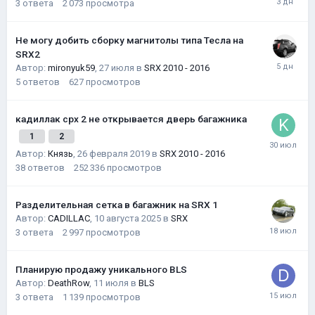
3
ответа
2 073
просмотра
Не могу добить сборку магнитолы типа Тесла на
SRX2
Автор:
mironyuk59
,
27 июля
в
SRX 2010 - 2016
5
ответов
627
просмотров
кадиллак срх 2 не открывается дверь багажника
1
2
Автор:
Князь
,
26 февраля 2019
в
SRX 2010 - 2016
38
ответов
252 336
просмотров
Разделительная сетка в багажник на SRX 1
Автор:
CADILLAC
,
10 августа 2025
в
SRX
3
ответа
2 997
просмотров
Планирую продажу уникального BLS
Автор:
DeathRow
,
11 июля
в
BLS
3
ответа
1 139
просмотров