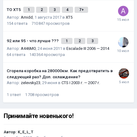
ТО XT5
1
2
3
4
7
Автор:
Amidd
,
1 августа 2017
в
XT5
154
ответа
710 847
просмотров
92 или 95 - что лучше ???
1
2
3
Автор:
A446MO
,
24 июня 2011
в
Escalade III 2006 — 2014
64
ответа
140 364
просмотра
Сгорела коробка на 280000км. Как предотвратить в
следующий раз? Доп. охлаждение?
Автор:
zelevsky23
,
29 июня
в
CTS I 2003 г. — 2007 г.
1
ответ
1 708
просмотров
Принимайте новенького!
Автор:
K_E_L_T