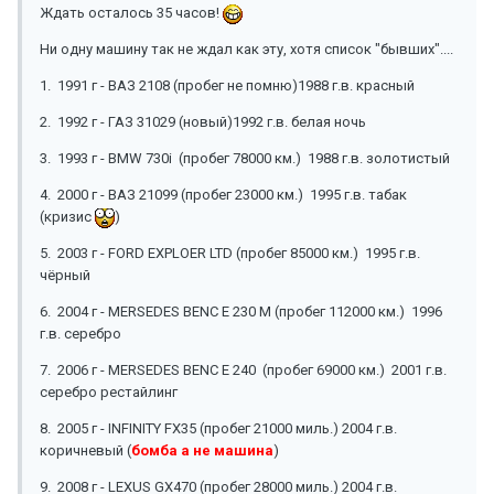
Ждать осталось 35 часов!
Ни одну машину так не ждал как эту, хотя список "бывших"....
1. 1991 г - ВАЗ 2108 (пробег не помню)1988 г.в. красный
2. 1992 г - ГАЗ 31029 (новый)1992 г.в. белая ночь
3. 1993 г - BMW 730i (пробег 78000 км.) 1988 г.в. золотистый
4. 2000 г - ВАЗ 21099 (пробег 23000 км.) 1995 г.в. табак
(кризис
)
5. 2003 г - FORD EXPLOER LTD (пробег 85000 км.) 1995 г.в.
чёрный
6. 2004 г - MERSEDES BENC E 230 М (пробег 112000 км.) 1996
г.в. серебро
7. 2006 г - MERSEDES BENC E 240 (пробег 69000 км.) 2001 г.в.
серебро рестайлинг
8. 2005 г - INFINITY FX35 (пробег 21000 миль.) 2004 г.в.
коричневый (
бомба а не машина
)
9. 2008 г - LEXUS GX470 (пробег 28000 миль.) 2004 г.в.