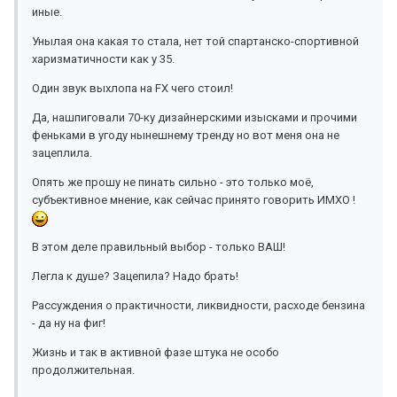
иные.
Унылая она какая то стала, нет той спартанско-спортивной
харизматичности как у 35.
Один звук выхлопа на FX чего стоил!
Да, нашпиговали 70-ку дизайнерскими изысками и прочими
феньками в угоду нынешнему тренду но вот меня она не
зацеплила.
Опять же прошу не пинать сильно - это только моё,
субъективное мнение, как сейчас принято говорить ИМХО !
В этом деле правильный выбор - только ВАШ!
Легла к душе? Зацепила? Надо брать!
Рассуждения о практичности, ликвидности, расходе бензина
- да ну на фиг!
Жизнь и так в активной фазе штука не особо
продолжительная.