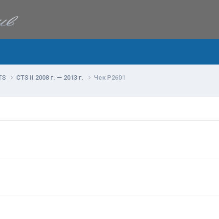
TS
CTS II 2008 г. — 2013 г.
Чек P2601