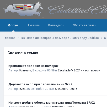
Форум
Правила
Календарь
Обратная связь
Главная
Технические вопросы по модельному ряду Cadillac
C
Свежее в темах
пропадают полоски на камерах
Автор:
Климыч
,
В среду в 06:59
в
Escalade V 2021 - наст. время
Дергается акпп при переключении Srx 2
Автор:
525i
,
30 сентября 2016
в
SRX 2010 - 2016
Не могу добить сборку магнитолы типа Тесла на SRX2