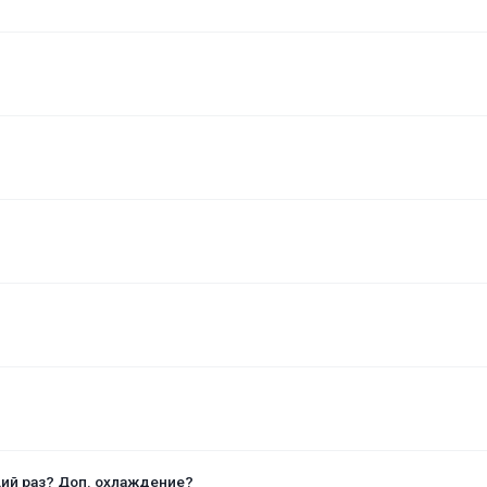
щий раз? Доп. охлаждение?