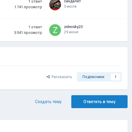
сандалет
1
ответ
5 июля
1 741
просмотр
zelevsky23
1
ответ
29 июня
3 041
просмотр
Рассказать
Подписчики
1
Создать тему
Ответить в тему