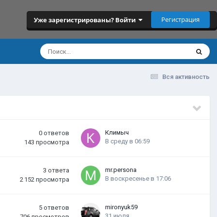
Регистрация
Уже зарегистрированы? Войти
Вся активность
Климыч
0
ответов
В среду в 06:59
143
просмотра
mr.persona
3
ответа
В воскресенье в 17:06
2 152
просмотра
mironyuk59
5
ответов
31 июля
706
просмотров