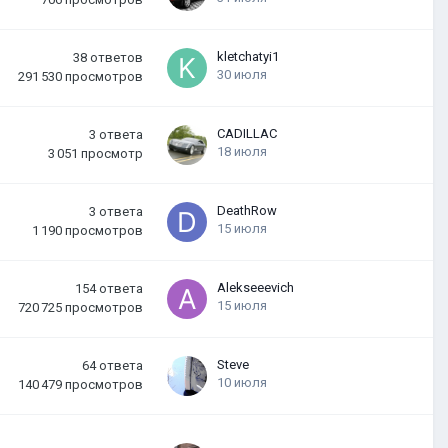
kletchatyi1
38
ответов
30 июля
291 530
просмотров
CADILLAC
3
ответа
18 июля
3 051
просмотр
DeathRow
3
ответа
15 июля
1 190
просмотров
Alekseeevich
154
ответа
15 июля
720 725
просмотров
Steve
64
ответа
10 июля
140 479
просмотров