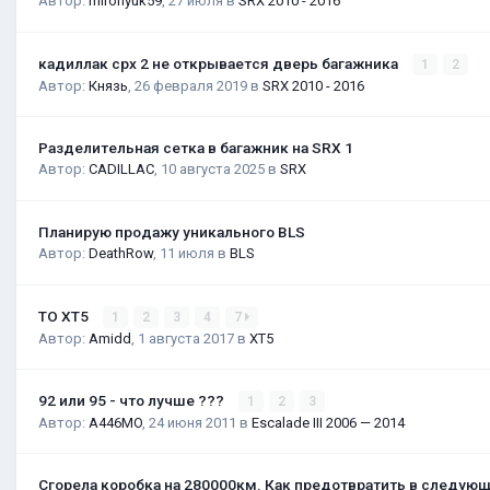
Автор:
mironyuk59
,
27 июля
в
SRX 2010 - 2016
кадиллак срх 2 не открывается дверь багажника
1
2
Автор:
Князь
,
26 февраля 2019
в
SRX 2010 - 2016
Разделительная сетка в багажник на SRX 1
Автор:
CADILLAC
,
10 августа 2025
в
SRX
Планирую продажу уникального BLS
Автор:
DeathRow
,
11 июля
в
BLS
ТО XT5
1
2
3
4
7
Автор:
Amidd
,
1 августа 2017
в
XT5
92 или 95 - что лучше ???
1
2
3
Автор:
A446MO
,
24 июня 2011
в
Escalade III 2006 — 2014
Сгорела коробка на 280000км. Как предотвратить в следую