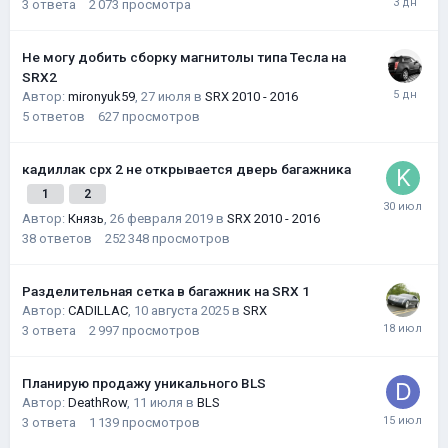
3
ответа
2 073
просмотра
Не могу добить сборку магнитолы типа Тесла на
SRX2
Автор:
mironyuk59
,
27 июля
в
SRX 2010 - 2016
5
ответов
627
просмотров
кадиллак срх 2 не открывается дверь багажника
1
2
Автор:
Князь
,
26 февраля 2019
в
SRX 2010 - 2016
38
ответов
252 348
просмотров
Разделительная сетка в багажник на SRX 1
Автор:
CADILLAC
,
10 августа 2025
в
SRX
3
ответа
2 997
просмотров
Планирую продажу уникального BLS
Автор:
DeathRow
,
11 июля
в
BLS
3
ответа
1 139
просмотров