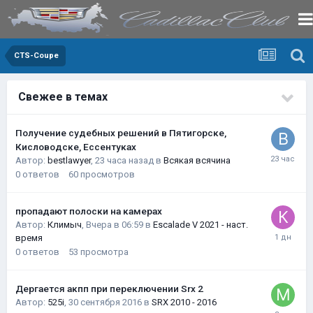
CTS-Coupe
Свежее в темах
Получение судебных решений в Пятигорске,
Кисловодске, Ессентуках
Автор:
bestlawyer
,
23 часа назад
в
Всякая всячина
0
ответов
60
просмотров
пропадают полоски на камерах
Автор:
Климыч
,
Вчера в 06:59
в
Escalade V 2021 - наст.
время
0
ответов
53
просмотра
Дергается акпп при переключении Srx 2
Автор:
525i
,
30 сентября 2016
в
SRX 2010 - 2016