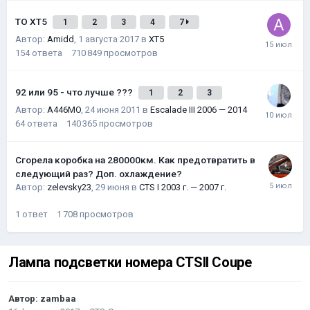
ТО XT5
1
2
3
4
7
Автор:
Amidd
,
1 августа 2017
в
XT5
154
ответа
710 849
просмотров
92 или 95 - что лучше ???
1
2
3
Автор:
A446MO
,
24 июня 2011
в
Escalade III 2006 — 2014
64
ответа
140 365
просмотров
Сгорела коробка на 280000км. Как предотвратить в
следующий раз? Доп. охлаждение?
Автор:
zelevsky23
,
29 июня
в
CTS I 2003 г. — 2007 г.
1
ответ
1 708
просмотров
Лампа подсветки номера CTSII Coupe
Автор:
zambaa