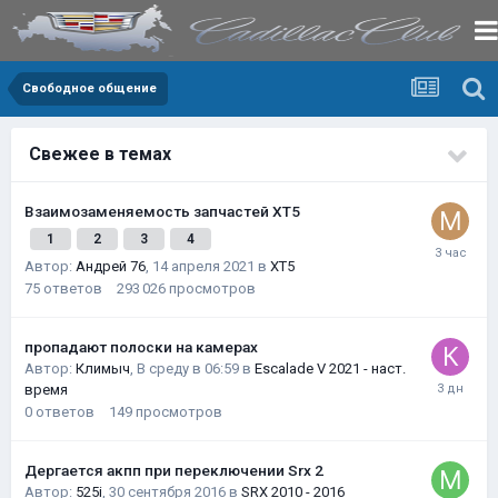
Свободное общение
Свежее в темах
Взаимозаменяемость запчастей XT5
1
2
3
4
Автор:
Андрей 76
,
14 апреля 2021
в
XT5
75
ответов
293 026
просмотров
пропадают полоски на камерах
Автор:
Климыч
,
В среду в 06:59
в
Escalade V 2021 - наст.
время
0
ответов
149
просмотров
Дергается акпп при переключении Srx 2
Автор:
525i
,
30 сентября 2016
в
SRX 2010 - 2016