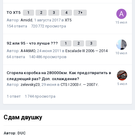
ТО XT5
1
2
3
4
7
Автор:
Amidd
,
1 августа 2017
в
XT5
154
ответа
720 772
просмотра
92 или 95 - что лучше ???
1
2
3
Автор:
A446MO
,
24 июня 2011
в
Escalade III 2006 — 2014
64
ответа
140 486
просмотров
Сгорела коробка на 280000км. Как предотвратить в
следующий раз? Доп. охлаждение?
Автор:
zelevsky23
,
29 июня
в
CTS I 2003 г. — 2007 г.
1
ответ
1 744
просмотра
Сдам двушку
Автор:
DUC