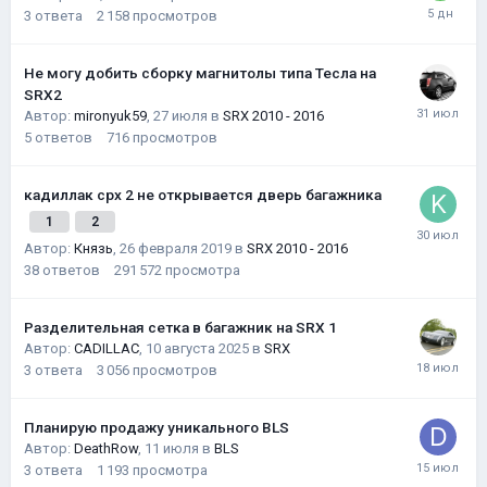
3
ответа
2 158
просмотров
Не могу добить сборку магнитолы типа Тесла на
SRX2
Автор:
mironyuk59
,
27 июля
в
SRX 2010 - 2016
5
ответов
716
просмотров
кадиллак срх 2 не открывается дверь багажника
1
2
Автор:
Князь
,
26 февраля 2019
в
SRX 2010 - 2016
38
ответов
291 572
просмотра
Разделительная сетка в багажник на SRX 1
Автор:
CADILLAC
,
10 августа 2025
в
SRX
3
ответа
3 056
просмотров
Планирую продажу уникального BLS
Автор:
DeathRow
,
11 июля
в
BLS
3
ответа
1 193
просмотра