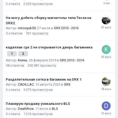
3
ответа
2 205
просмотров
Не могу добить сборку магнитолы типа Тесла на
SRX2
Автор:
mironyuk59
,
27 июля
в
SRX 2010 - 2016
5
ответов
761
просмотр
кадиллак срх 2 не открывается дверь багажника
1
2
Автор:
Князь
,
26 февраля 2019
в
SRX 2010 - 2016
38
ответов
292 081
просмотр
Разделительная сетка в багажник на SRX 1
Автор:
CADILLAC
,
10 августа 2025
в
SRX
3
ответа
3 075
просмотров
Планирую продажу уникального BLS
Автор:
DeathRow
,
11 июля
в
BLS
3
ответа
1 216
просмотров