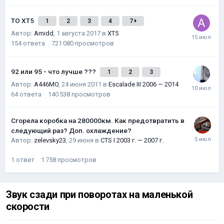
ТО XT5
1
2
3
4
7
Автор:
Amidd
,
1 августа 2017
в
XT5
154
ответа
721 080
просмотров
92 или 95 - что лучше ???
1
2
3
Автор:
A446MO
,
24 июня 2011
в
Escalade III 2006 — 2014
64
ответа
140 538
просмотров
Сгорела коробка на 280000км. Как предотвратить в
следующий раз? Доп. охлаждение?
Автор:
zelevsky23
,
29 июня
в
CTS I 2003 г. — 2007 г.
1
ответ
1 758
просмотров
Звук сзади при поворотах на маленькой
скорости