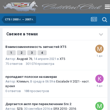
CTS I 2003 г. — 2007 г.
Свежее в темах
Взаимозаменяемость запчастей XT5
1
2
3
4
Автор:
Андрей 76
,
14 апреля 2021
в
XT5
75
ответов
301 074
просмотра
пропадают полоски на камерах
Автор:
Климыч
,
В среду в 06:59
в
Escalade V 2021 - наст.
время
0
ответов
188
просмотров
Дергается акпп при переключении Srx 2
Автор:
525i
,
30 сентября 2016
в
SRX 2010 - 2016