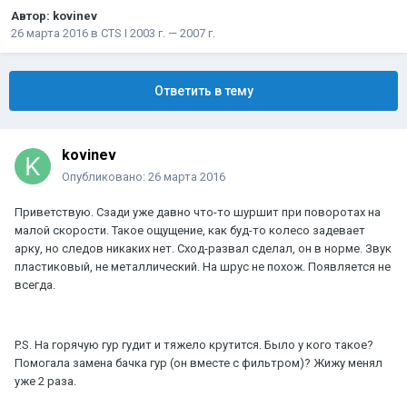
Автор:
kovinev
26 марта 2016
в
CTS I 2003 г. — 2007 г.
Ответить в тему
kovinev
Опубликовано:
26 марта 2016
Приветствую. Сзади уже давно что-то шуршит при поворотах на
малой скорости. Такое ощущение, как буд-то колесо задевает
арку, но следов никаких нет. Сход-развал сделал, он в норме. Звук
пластиковый, не металлический. На шрус не похож. Появляется не
всегда.
P.S. На горячую гур гудит и тяжело крутится. Было у кого такое?
Помогала замена бачка гур (он вместе с фильтром)? Жижу менял
уже 2 раза.