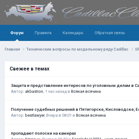
Форум
Правила
Календарь
Обратная связь
Главная
Технические вопросы по модельному ряду Cadillac
S
Свежее в темах
Защита и представление интересов по уголовным делам в С
Автор:
akbastion
,
1 час назад
в
Всякая всячина
Получение судебных решений в Пятигорске, Кисловодске, Е
Автор:
bestlawyer
,
Вчера в 08:01
в
Всякая всячина
пропадают полоски на камерах