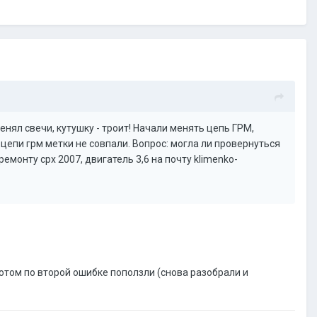
нял свечи, кутушку - троит! Начали менять цепь ГРМ,
цепи грм метки не совпали. Вопрос: могла ли провернуться
монту срх 2007, двигатель 3,6 на почту klimenko-
потом по второй ошибке поползли (снова разобрали и