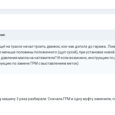
зал:
 на трассе начал троить движок, кое-как дополз до гаража...Поме
е меньше половины положенного (щуп сухой), при установке новой 
давления масла на натяжители? И если возможно, инструкцию по ре
трукцию по замене ГРМ с выставлением меток)
ну машину 3 раза разбирали. Сначала ГРМ и одну муфту заменили, 