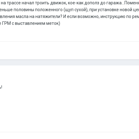
а трассе начал троить движок, кое-как дополз до гаража...Поменял
еньше половины положенного (щуп сухой), при установке новой цеп
вления масла на натяжители? И если возможно, инструкцию по ремо
е ГРМ с выставлением меток)
!