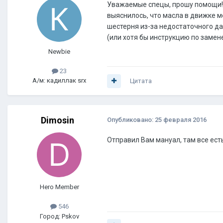
Уважаемые спецы, прошу помощи! н
выяснилось, что масла в движке м
шестерня из-за недостаточного да
(или хотя бы инструкцию по замен
Newbie
23
А/м: кадиллак srx
Цитата
Dimosin
Опубликовано:
25 февраля 2016
Отправил Вам мануал, там все есть
Hero Member
546
Город: Pskov