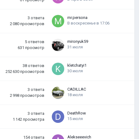
mr.persona
3
ответа
В воскресенье в 17:06
2 080
просмотров
mironyuk59
5
ответов
31 июля
631
просмотр
kletchatyi1
38
ответов
30 июля
252 630
просмотров
CADILLAC
3
ответа
18 июля
2 998
просмотров
DeathRow
3
ответа
15 июля
1 142
просмотра
Alekseeevich
154
ответа