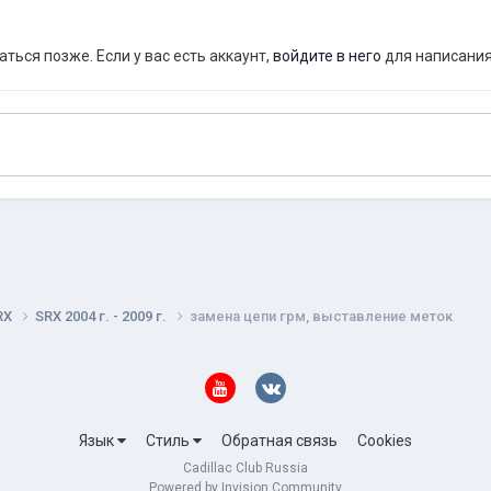
ься позже. Если у вас есть аккаунт,
войдите в него
для написания
RX
SRX 2004 г. - 2009 г.
замена цепи грм, выставление меток
Язык
Стиль
Обратная связь
Cookies
Cadillac Club Russia
Powered by Invision Community