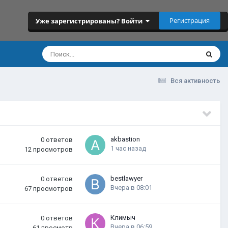
Регистрация
Уже зарегистрированы? Войти
Вся активность
akbastion
0
ответов
1 час назад
12
просмотров
bestlawyer
0
ответов
Вчера в 08:01
67
просмотров
Климыч
0
ответов
Вчера в 06:59
61
просмотр