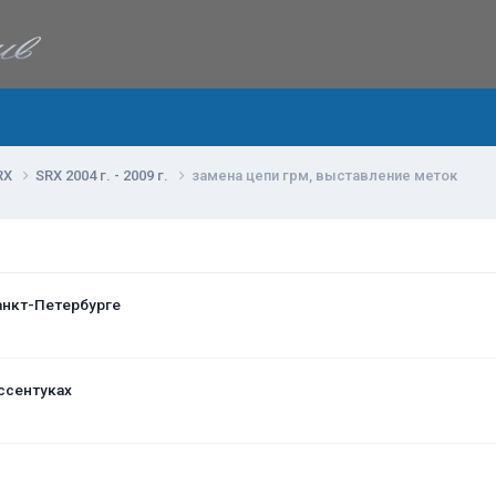
RX
SRX 2004 г. - 2009 г.
замена цепи грм, выставление меток
анкт-Петербурге
ссентуках