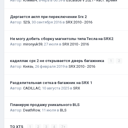
Автор:
Климыч
,
Вчера в 06:59
в
Escalade V 2021 - наст. время
Дергается акпп при переключении Srx 2
Автор:
525i
,
30 сентября 2016
в
SRX 2010 - 2016
Не могу добить сборку магнитолы типа Тесла на SRX2
Автор:
mironyuk59
,
27 июля
в
SRX 2010 - 2016
кадиллак срх 2 не открывается дверь багажника
1
2
Автор:
Князь
,
26 февраля 2019
в
SRX 2010 - 2016
Разделительная сетка в багажник на SRX 1
Автор:
CADILLAC
,
10 августа 2025
в
SRX
Планирую продажу уникального BLS
Автор:
DeathRow
,
11 июля
в
BLS
ТО XT5
1
2
3
4
7