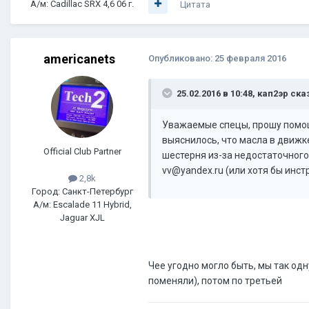
А/м: Cadillac SRX 4,6 06 г.
Цитата
americanets
Опубликовано:
25 февраля 2016
25.02.2016 в 10:48, кап2эр ска
Уважаемые спецы, прошу помощи!
выяснилось, что масла в движк
Official Club Partner
шестерня из-за недостаточного 
vv@yandex.ru (или хотя бы инс
2,8k
Город: Санкт-Петербург
А/м: Escalade 11 Hybrid,
Jaguar XJL
Чее угодно могло быть, мы так од
поменяли), потом по третьей