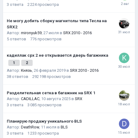
3
ответа
2 224
просмотра
Не могу добить сборку магнитолы типа Тесла на
SRX2
Автор:
mironyuk59
,
27 июля
в
SRX 2010 - 2016
5
ответов
776
просмотров
кадиллак срх 2 не открывается дверь багажника
1
2
Автор:
Князь
,
26 февраля 2019
в
SRX 2010 - 2016
38
ответов
292 198
просмотров
Разделительная сетка в багажник на SRX 1
Автор:
CADILLAC
,
10 августа 2025
в
SRX
3
ответа
3 085
просмотров
Планирую продажу уникального BLS
Автор:
DeathRow
,
11 июля
в
BLS
3
ответа
1 233
просмотра