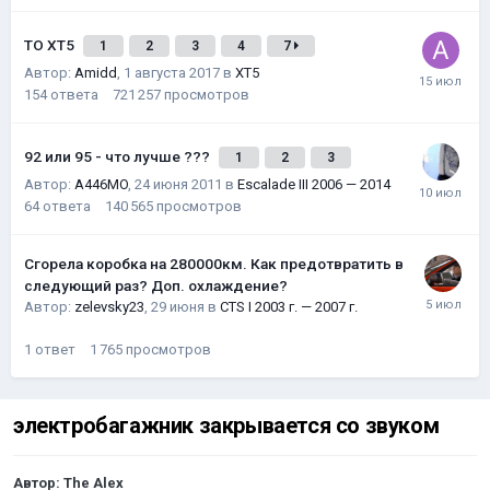
ТО XT5
1
2
3
4
7
Автор:
Amidd
,
1 августа 2017
в
XT5
154
ответа
721 257
просмотров
92 или 95 - что лучше ???
1
2
3
Автор:
A446MO
,
24 июня 2011
в
Escalade III 2006 — 2014
64
ответа
140 565
просмотров
Сгорела коробка на 280000км. Как предотвратить в
следующий раз? Доп. охлаждение?
Автор:
zelevsky23
,
29 июня
в
CTS I 2003 г. — 2007 г.
1
ответ
1 765
просмотров
электробагажник закрывается со звуком
Автор:
The Alex