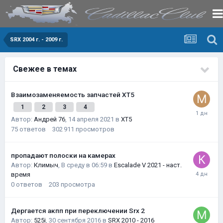
SRX 2004 г. - 2009 г.
Свежее в темах
Взаимозаменяемость запчастей XT5
1
2
3
4
Автор:
Андрей 76
,
14 апреля 2021
в
XT5
75
ответов
302 911
просмотров
пропадают полоски на камерах
Автор:
Климыч
,
В среду в 06:59
в
Escalade V 2021 - наст.
время
0
ответов
203
просмотра
Дергается акпп при переключении Srx 2
Автор:
525i
,
30 сентября 2016
в
SRX 2010 - 2016