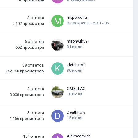
mr.persona
3
ответа
В воскресенье в 17:06
2 102
просмотра
mironyuk59
5
ответов
31 июля
652
просмотра
kletchatyi1
38
ответов
30 июля
252 760
просмотров
CADILLAC
3
ответа
18 июля
3 008
просмотров
DeathRow
3
ответа
15 июля
1 156
просмотров
Alekseeevich
154
ответа