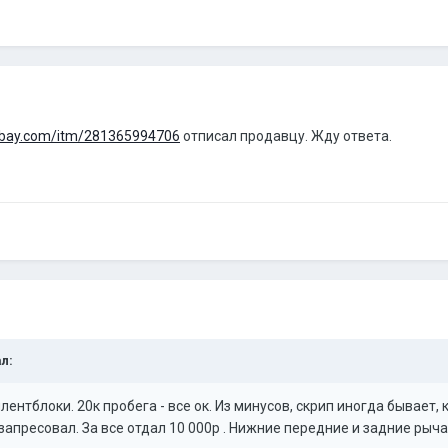
ebay.com/itm/281365994706
отписал продавцу. Жду ответа.
ал:
ентблоки. 20к пробега - все ок. Из минусов, скрип иногда бывает
запресовал. За все отдал 10 000р . Нижние передние и задние рыч