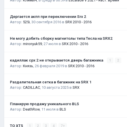
Автор:
Климыч
,
В среду в 06:59
в
Escalade V 2021 - наст. время
Дергается акпп при переключении Srx 2
Автор:
525i
,
30 сентября 2016
в
SRX 2010 - 2016
Не могу добить сборку магнитолы типа Тесла на SRX2
Автор:
mironyuk59
,
27 июля
в
SRX 2010 - 2016
кадиллак срх 2 не открывается дверь багажника
1
2
Автор:
Князь
,
26 февраля 2019
в
SRX 2010 - 2016
Разделительная сетка в багажник на SRX 1
Автор:
CADILLAC
,
10 августа 2025
в
SRX
Планирую продажу уникального BLS
Автор:
DeathRow
,
11 июля
в
BLS
ТО XT5
1
2
3
4
7