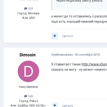
через недельку смогу узнать...
509
Город: Москва
у меня где то оставались с раско
А/м: SRX
ещё есть хороший нижний передни
Цитата
Dimosin
Опубликовано:
16 сентября 2015
Я ставил вот такие
http://www.x5o
сказать не могу - ну может немног
Hero Member
546
Город: Pskov
А/м: Cadillac SRX 4,6 06 г.
Цитата