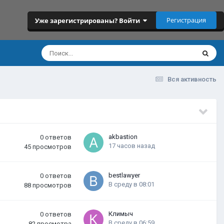
Регистрация
Уже зарегистрированы? Войти
Вся активность
akbastion
0
ответов
17 часов назад
45
просмотров
bestlawyer
0
ответов
В среду в 08:01
88
просмотров
Климыч
0
ответов
В среду в 06:59
82
просмотра