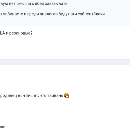
вую нет смысла с ебея заказывать.
х забиваете и среди аналогов будут эти сайлентблоки
США и резиновые?
Продавец вон пишет, что тайвань
оки