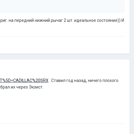
риг. на передний нижний рычаг 2 шт. идеальное состояние)) И
_TEXT%5D=CADILLAC%20SRX
. Ставил год назад, ничего плохого
 брал их через Экзист.