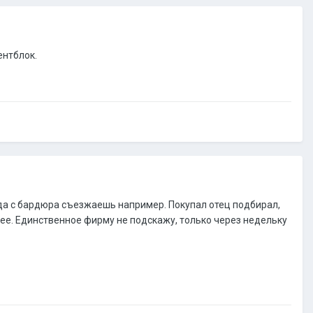
ентблок.
огда с бардюра съезжаешь например. Покупал отец подбирал,
чнее. Единственное фирму не подскажу, только через недельку