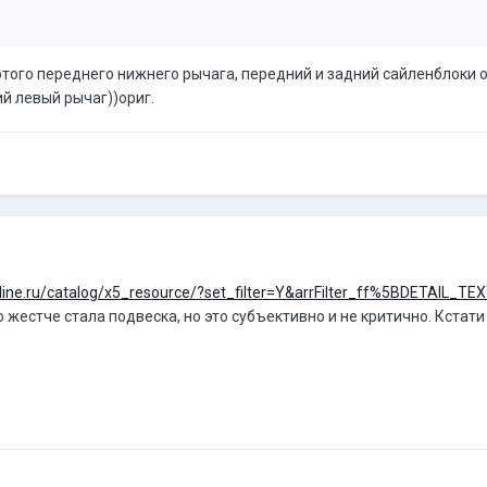
лотого переднего нижнего рычага, передний и задний сайленблоки о
й левый рычаг))ориг.
nline.ru/catalog/x5_resource/?set_filter=Y&arrFilter_ff%5BDETAIL
о жестче стала подвеска, но это субъективно и не критично. Кстати