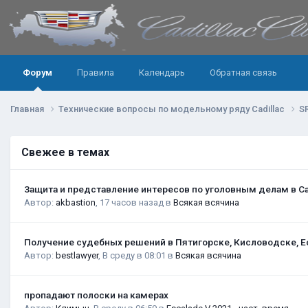
Форум
Правила
Календарь
Обратная связь
Главная
Технические вопросы по модельному ряду Cadillac
S
Свежее в темах
Защита и представление интересов по уголовным делам в С
Автор:
akbastion
,
17 часов назад
в
Всякая всячина
Получение судебных решений в Пятигорске, Кисловодске, Е
Автор:
bestlawyer
,
В среду в 08:01
в
Всякая всячина
пропадают полоски на камерах