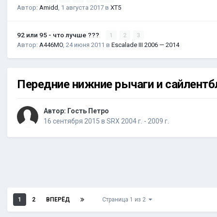
Автор:
Amidd
,
1 августа 2017
в
XT5
92 или 95 - что лучше ???
1
2
3
Автор:
A446MO
,
24 июня 2011
в
Escalade III 2006 — 2014
Передние нижние рычаги и сайлентб
Автор: Гость Петро
16 сентября 2015
в
SRX 2004 г. - 2009 г.
1
2
ВПЕРЁД
Страница 1 из 2