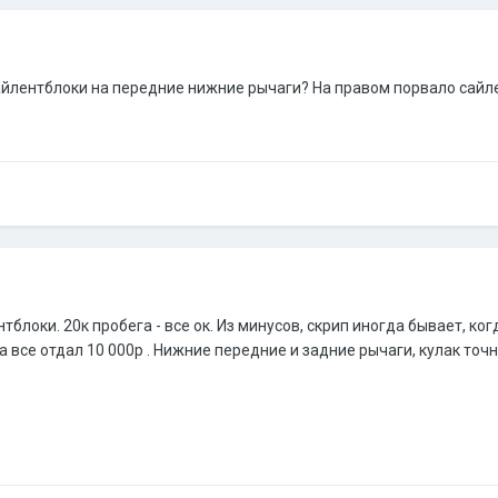
айлентблоки на передние нижние рычаги? На правом порвало сайл
тблоки. 20к пробега - все ок. Из минусов, скрип иногда бывает, к
а все отдал 10 000р . Нижние передние и задние рычаги, кулак то