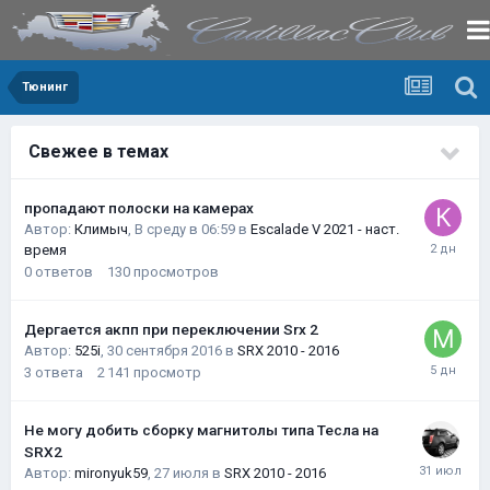
Тюнинг
Свежее в темах
пропадают полоски на камерах
Автор:
Климыч
,
В среду в 06:59
в
Escalade V 2021 - наст.
время
0
ответов
130
просмотров
Дергается акпп при переключении Srx 2
Автор:
525i
,
30 сентября 2016
в
SRX 2010 - 2016
3
ответа
2 141
просмотр
Не могу добить сборку магнитолы типа Тесла на
SRX2
Автор:
mironyuk59
,
27 июля
в
SRX 2010 - 2016