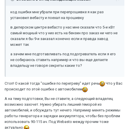
код ошибки мне убрали при перепрошивке я как раз
установил вебасту и поехал на прошивку
в дилерском центре вебасто у нас мне сказали что 5-и кВт
самый мощный что у них есть на бензин про заказ ни чего не
сказали я бы 9-и заказал конечно если и правда завод
может так
а зачем мне подготавливать под подогреватель если я его
не собираюсь ставить например и что вы еще делаете
владельцу не говоря секреты какие то?
Стоп! О какой тогда "ошибке по перегреву" идет речь
Что у Вас
происходит по этой ошибке с автомобилем
А на тему подготовки, Вы не ставите, а следующий владелец
возможно захочет. Нужно убирать лишний геморой из
автомобилей, и обсуждать тут нечего. Например менять режимы
работы генератора и зарядки аккумулятора, чтобы без проблем
использовать 90-115 ач. Под Webasto между прочим тоже
актуально