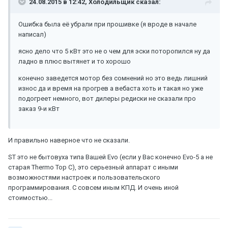
24.08.2015 в 12:42, Холодильщик сказал:
Ошибка была её убрали при прошивке (я вроде в начале
написал)
ясно дело что 5 кВт это не о чем для эски поторопился ну да
ладно в плюс вытянет и то хорошо
конечно заведется мотор без сомнений но это ведь лишний
износ да и время на прогрев а вебаста хоть и такая но уже
подогреет немного, вот дилеры редиски не сказали про
заказ 9-и кВт
И правильно наверное что не сказали.
ST это не бытовуха типа Вашей Evo (если у Вас конечно Evo-5 а не
старая Thermo Top C), это серьезный аппарат с иными
возможностями настроек и пользовательского
программирования. С совсем иным КПД. И очень иной
стоимостью...