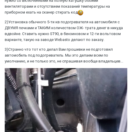
нужно со включенными на полную катушку обоими
вентиляторами и отсутствием показаний температуры на
приборном ехать на сканер стирать код
2)Установка обычного 5-ти кв подогревателя на автомобиля с
ДВУМЯ печками и ТАКИМ количеством ОЖ- трата денег в никуда
вдвойне. Ставить нужно ST90, в бензиновом и 12-ти вольтовом
варианте, такую на заводе Webasto делают по заказу.
3)Странно что тот кто делал Вам прошивки не подготовил
автомобиль под подогреватель. Мы это делаем всем по
умолчанию, и не только это, не спрашивая вообще владельцев...