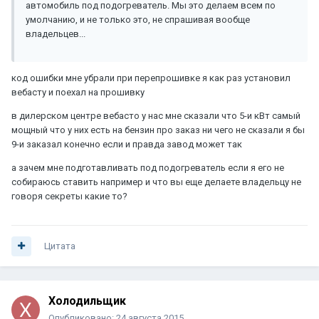
автомобиль под подогреватель. Мы это делаем всем по
умолчанию, и не только это, не спрашивая вообще
владельцев...
код ошибки мне убрали при перепрошивке я как раз установил
вебасту и поехал на прошивку
в дилерском центре вебасто у нас мне сказали что 5-и кВт самый
мощный что у них есть на бензин про заказ ни чего не сказали я бы
9-и заказал конечно если и правда завод может так
а зачем мне подготавливать под подогреватель если я его не
собираюсь ставить например и что вы еще делаете владельцу не
говоря секреты какие то?
Цитата
Холодильщик
Опубликовано:
24 августа 2015