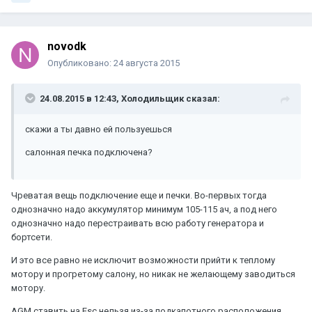
novodk
Опубликовано:
24 августа 2015
24.08.2015 в 12:43, Холодильщик сказал:
скажи а ты давно ей пользуешься
салонная печка подключена?
Чреватая вещь подключение еще и печки. Во-первых тогда
однозначно надо аккумулятор минимум 105-115 ач, а под него
однозначно надо перестраивать всю работу генератора и
бортсети.
И это все равно не исключит возможности прийти к теплому
мотору и прогретому салону, но никак не желающему заводиться
мотору.
AGM ставить на Esc нельзя из-за подкапотного расположения