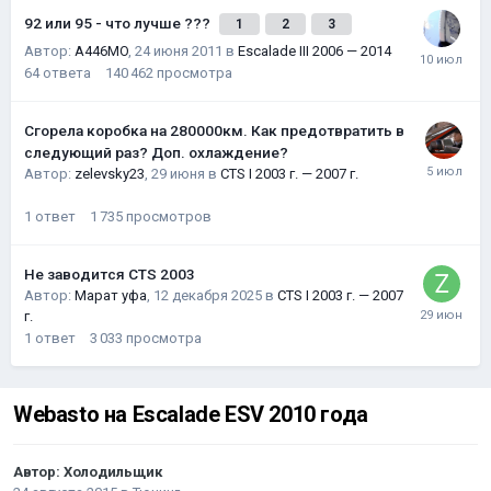
92 или 95 - что лучше ???
1
2
3
Автор:
A446MO
,
24 июня 2011
в
Escalade III 2006 — 2014
64
ответа
140 462
просмотра
Сгорела коробка на 280000км. Как предотвратить в
следующий раз? Доп. охлаждение?
Автор:
zelevsky23
,
29 июня
в
CTS I 2003 г. — 2007 г.
1
ответ
1 735
просмотров
Не заводится CTS 2003
Автор:
Марат уфа
,
12 декабря 2025
в
CTS I 2003 г. — 2007
г.
1
ответ
3 033
просмотра
Webasto на Escalade ESV 2010 года
Автор:
Холодильщик