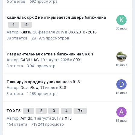
5
ответов
692
просмотра
кадиллак срх 2 не открывается дверь багажника
1
2
Автор:
Князь
,
26 февраля 2019
в
SRX 2010 - 2016
38
ответов
281 975
просмотров
Разделительная сетка в багажник на SRX 1
Автор:
CADILLAC
,
10 августа 2025
в
SRX
3
ответа
3 041
просмотр
Планирую продажу уникального BLS
Автор:
DeathRow
,
11 июля
в
BLS
3
ответа
1 183
просмотра
ТО XT5
1
2
3
4
7
Автор:
Amidd
,
1 августа 2017
в
XT5
154
ответа
719 241
просмотр