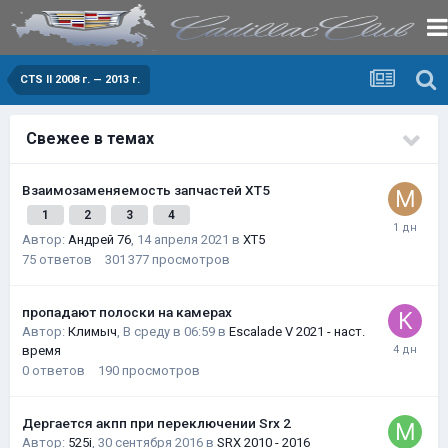
CTS II 2008 г. — 2013 г.
Свежее в темах
Взаимозаменяемость запчастей XT5
1
2
3
4
Автор:
Андрей 76
,
14 апреля 2021
в
XT5
75
ответов
301 377
просмотров
пропадают полоски на камерах
Автор:
Климыч
,
В среду в 06:59
в
Escalade V 2021 - наст.
время
0
ответов
190
просмотров
Дергается акпп при переключении Srx 2
Автор:
525i
,
30 сентября 2016
в
SRX 2010 - 2016