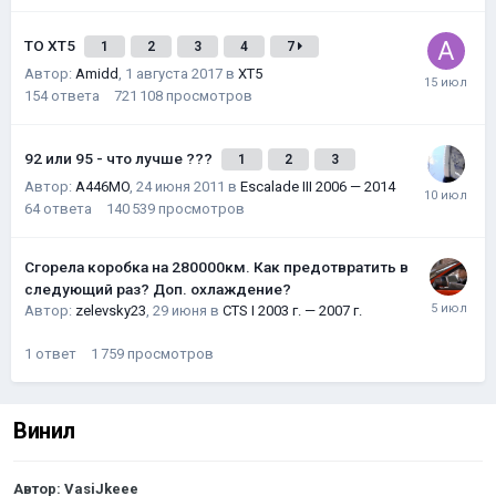
ТО XT5
1
2
3
4
7
Автор:
Amidd
,
1 августа 2017
в
XT5
154
ответа
721 108
просмотров
92 или 95 - что лучше ???
1
2
3
Автор:
A446MO
,
24 июня 2011
в
Escalade III 2006 — 2014
64
ответа
140 539
просмотров
Сгорела коробка на 280000км. Как предотвратить в
следующий раз? Доп. охлаждение?
Автор:
zelevsky23
,
29 июня
в
CTS I 2003 г. — 2007 г.
1
ответ
1 759
просмотров
Винил
Автор:
VasiJkeee