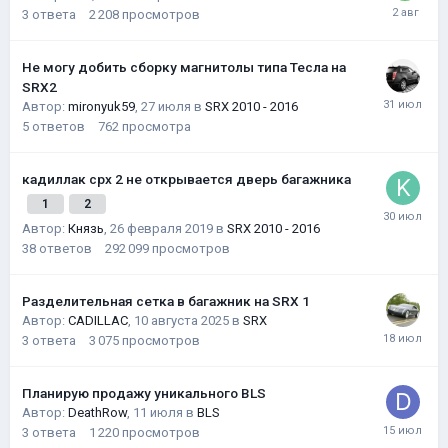
3
ответа
2 208
просмотров
Не могу добить сборку магнитолы типа Тесла на
SRX2
Автор:
mironyuk59
,
27 июля
в
SRX 2010 - 2016
5
ответов
762
просмотра
кадиллак срх 2 не открывается дверь багажника
1
2
Автор:
Князь
,
26 февраля 2019
в
SRX 2010 - 2016
38
ответов
292 099
просмотров
Разделительная сетка в багажник на SRX 1
Автор:
CADILLAC
,
10 августа 2025
в
SRX
3
ответа
3 075
просмотров
Планирую продажу уникального BLS
Автор:
DeathRow
,
11 июля
в
BLS
3
ответа
1 220
просмотров