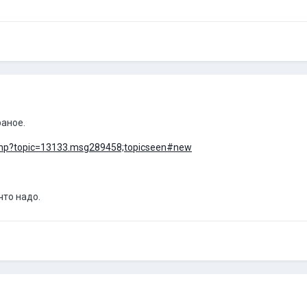
раное.
x.php?topic=13133.msg289458;topicseen#new
что надо.