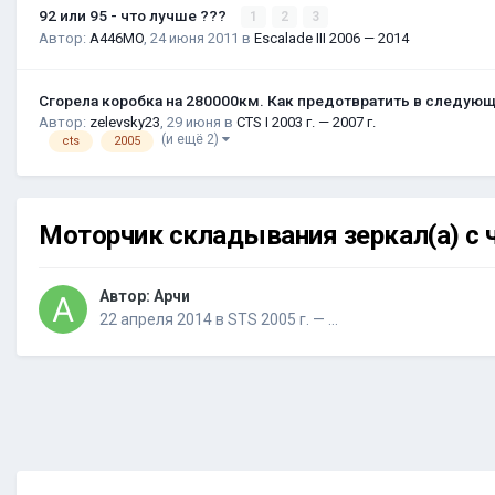
92 или 95 - что лучше ???
1
2
3
Автор:
A446MO
,
24 июня 2011
в
Escalade III 2006 — 2014
Сгорела коробка на 280000км. Как предотвратить в следую
Автор:
zelevsky23
,
29 июня
в
CTS I 2003 г. — 2007 г.
(и ещё 2)
cts
2005
Моторчик складывания зеркал(а) с 
Автор:
Арчи
22 апреля 2014
в
STS 2005 г. — …