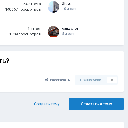
Steve
64
ответа
10 июля
140 367
просмотров
сандалет
1
ответ
5 июля
1 709
просмотров
ть?
Рассказать
Подписчики
0
Создать тему
Ответить в тему