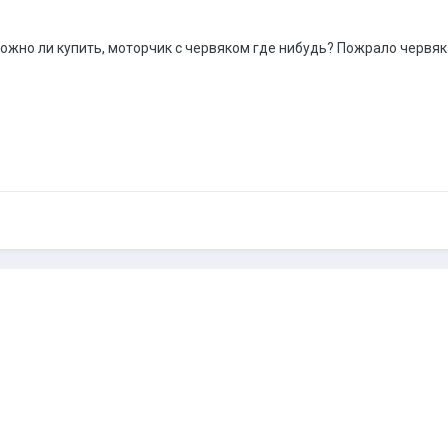
ожно ли купить, моторчик с червяком где нибудь? Пожрало червяка 