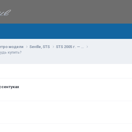
етро модели
Seville, STS
STS 2005 г. — …
удь купить?
ссентуках