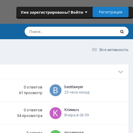
Регистрация
Уже зарегистрированы? Войти
Вся активность
bestlawyer
0
ответов
23 часа назад
61
просмотр
Климыч
0
ответов
Вчера в 06:59
54
просмотра
mr.persona
3
ответа