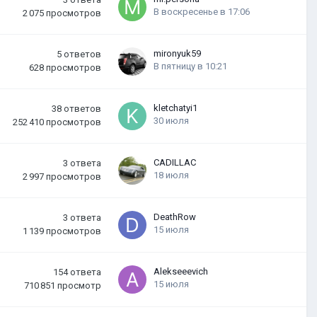
В воскресенье в 17:06
2 075
просмотров
mironyuk59
5
ответов
В пятницу в 10:21
628
просмотров
kletchatyi1
38
ответов
30 июля
252 410
просмотров
CADILLAC
3
ответа
18 июля
2 997
просмотров
DeathRow
3
ответа
15 июля
1 139
просмотров
Alekseeevich
154
ответа
15 июля
710 851
просмотр