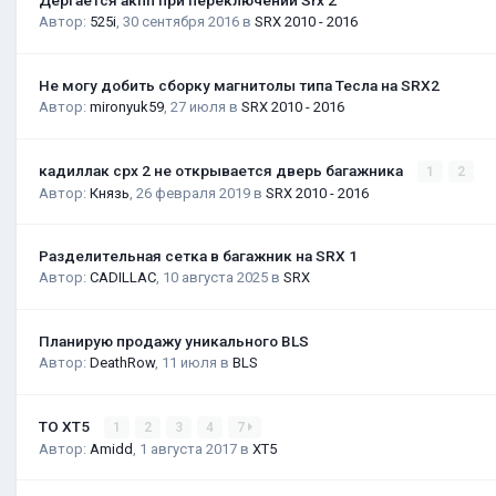
Автор:
525i
,
30 сентября 2016
в
SRX 2010 - 2016
Не могу добить сборку магнитолы типа Тесла на SRX2
Автор:
mironyuk59
,
27 июля
в
SRX 2010 - 2016
кадиллак срх 2 не открывается дверь багажника
1
2
Автор:
Князь
,
26 февраля 2019
в
SRX 2010 - 2016
Разделительная сетка в багажник на SRX 1
Автор:
CADILLAC
,
10 августа 2025
в
SRX
Планирую продажу уникального BLS
Автор:
DeathRow
,
11 июля
в
BLS
ТО XT5
1
2
3
4
7
Автор:
Amidd
,
1 августа 2017
в
XT5