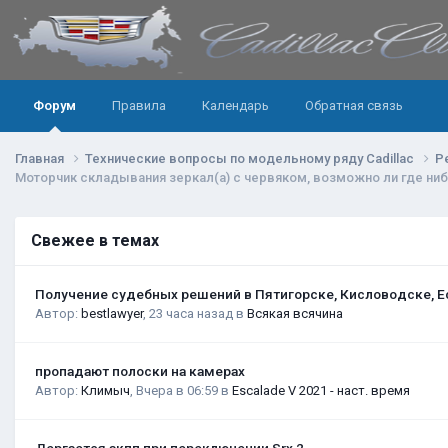
Форум
Правила
Календарь
Обратная связь
Главная
Технические вопросы по модельному ряду Cadillac
Р
Моторчик складывания зеркал(а) с червяком, возможно ли где ниб
Свежее в темах
Получение судебных решений в Пятигорске, Кисловодске, Е
Автор:
bestlawyer
,
23 часа назад
в
Всякая всячина
пропадают полоски на камерах
Автор:
Климыч
,
Вчера в 06:59
в
Escalade V 2021 - наст. время
Дергается акпп при переключении Srx 2