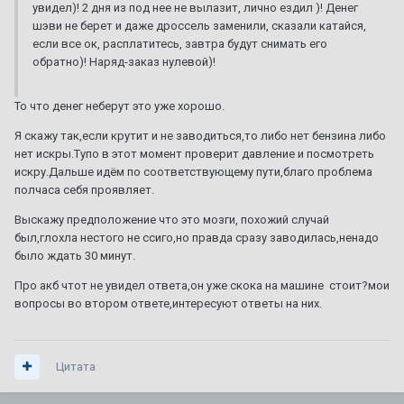
увидел)! 2 дня из под нее не вылазит, лично ездил )! Денег
шэви не берет и даже дроссель заменили, сказали катайся,
если все ок, расплатитесь, завтра будут снимать его
обратно)! Наряд-заказ нулевой)!
То что денег неберут это уже хорошо.
Я скажу так,если крутит и не заводиться,то либо нет бензина либо
нет искры.Тупо в этот момент проверит давление и посмотреть
искру.Дальше идём по соответствующему пути,благо проблема
полчаса себя проявляет.
Выскажу предположение что это мозги, похожий случай
был,глохла нестого не ссиго,но правда сразу заводилась,ненадо
было ждать 30 минут.
Про акб чтот не увидел ответа,он уже скока на машине стоит?мои
вопросы во втором ответе,интересуют ответы на них.
Цитата