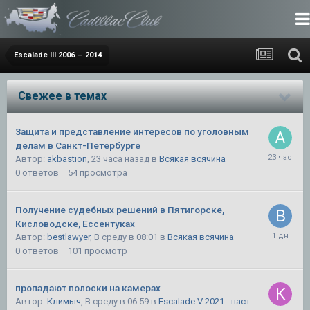
Escalade III 2006 — 2014
Свежее в темах
Защита и представление интересов по уголовным
делам в Санкт-Петербурге
Автор:
akbastion
,
23 часа назад
в
Всякая всячина
0
ответов
54
просмотра
Получение судебных решений в Пятигорске,
Кисловодске, Ессентуках
Автор:
bestlawyer
,
В среду в 08:01
в
Всякая всячина
0
ответов
101
просмотр
пропадают полоски на камерах
Автор:
Климыч
,
В среду в 06:59
в
Escalade V 2021 - наст.