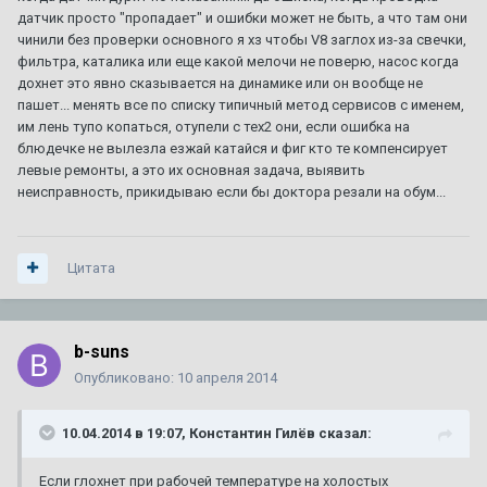
датчик просто "пропадает" и ошибки может не быть, а что там они
чинили без проверки основного я хз чтобы V8 заглох из-за свечки,
фильтра, каталика или еще какой мелочи не поверю, насос когда
дохнет это явно сказывается на динамике или он вообще не
пашет... менять все по списку типичный метод сервисов с именем,
им лень тупо копаться, отупели с тех2 они, если ошибка на
блюдечке не вылезла езжай катайся и фиг кто те компенсирует
левые ремонты, а это их основная задача, выявить
неисправность, прикидываю если бы доктора резали на обум...
Цитата
b-suns
Опубликовано:
10 апреля 2014
10.04.2014 в 19:07, Константин Гилёв сказал:
Если глохнет при рабочей температуре на холостых