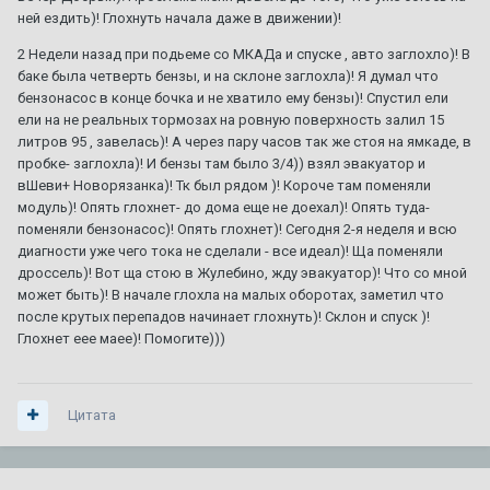
3
ответа
3 015
просмотров
ней ездить)! Глохнуть начала даже в движении)!
2 Недели назад при подьеме со МКАДа и спуске , авто заглохло)! В
Планирую продажу уникального BLS
баке была четверть бензы, и на склоне заглохла)! Я думал что
Автор:
DeathRow
,
11 июля
в
BLS
бензонасос в конце бочка и не хватило ему бензы)! Спустил ели
3
ответа
1 158
просмотров
ели на не реальных тормозах на ровную поверхность залил 15
литров 95 , завелась)! А через пару часов так же стоя на ямкаде, в
пробке- заглохла)! И бензы там было 3/4)) взял эвакуатор и
ТО XT5
1
2
3
4
7
вШеви+ Новорязанка)! Тк был рядом )! Короче там поменяли
Автор:
Amidd
,
1 августа 2017
в
XT5
модуль)! Опять глохнет- до дома еще не доехал)! Опять туда-
154
ответа
711 188
просмотров
поменяли бензонасос)! Опять глохнет)! Сегодня 2-я неделя и всю
диагности уже чего тока не сделали - все идеал)! Ща поменяли
дроссель)! Вот ща стою в Жулебино, жду эвакуатор)! Что со мной
92 или 95 - что лучше ???
1
2
3
может быть)! В начале глохла на малых оборотах, заметил что
Автор:
A446MO
,
24 июня 2011
в
Escalade III 2006 — 2014
после крутых перепадов начинает глохнуть)! Склон и спуск )!
64
ответа
140 416
просмотров
Глохнет еее маее)! Помогите)))
Цитата