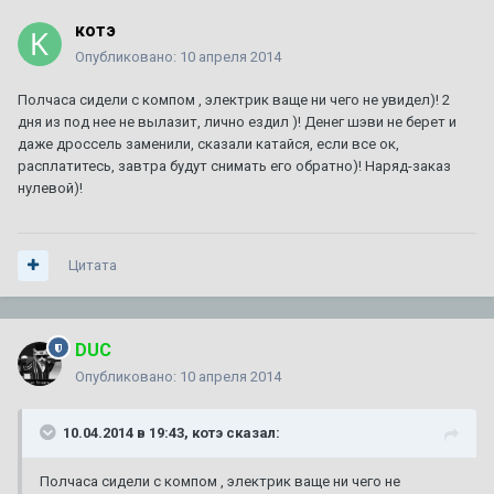
котэ
Опубликовано:
10 апреля 2014
Полчаса сидели с компом , электрик ваще ни чего не увидел)! 2
дня из под нее не вылазит, лично ездил )! Денег шэви не берет и
даже дроссель заменили, сказали катайся, если все ок,
расплатитесь, завтра будут снимать его обратно)! Наряд-заказ
нулевой)!
Цитата
DUC
Опубликовано:
10 апреля 2014
10.04.2014 в 19:43, котэ сказал:
Полчаса сидели с компом , электрик ваще ни чего не