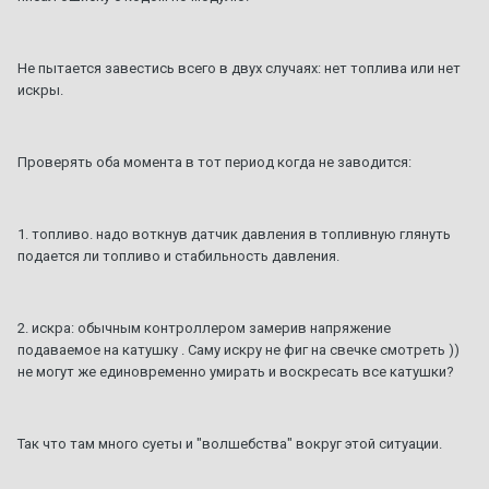
Не пытается завестись всего в двух случаях: нет топлива или нет
искры.
Проверять оба момента в тот период когда не заводится:
1. топливо. надо воткнув датчик давления в топливную глянуть
подается ли топливо и стабильность давления.
2. искра: обычным контроллером замерив напряжение
подаваемое на катушку . Саму искру не фиг на свечке смотреть ))
не могут же единовременно умирать и воскресать все катушки?
Так что там много суеты и "волшебства" вокруг этой ситуации.