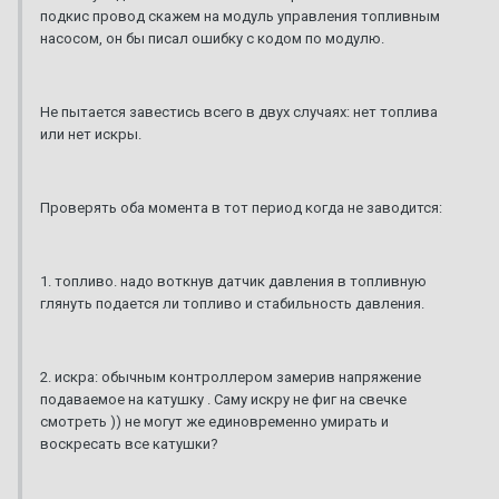
подкис провод скажем на модуль управления топливным
насосом, он бы писал ошибку с кодом по модулю.
Не пытается завестись всего в двух случаях: нет топлива
или нет искры.
Проверять оба момента в тот период когда не заводится:
1. топливо. надо воткнув датчик давления в топливную
глянуть подается ли топливо и стабильность давления.
2. искра: обычным контроллером замерив напряжение
подаваемое на катушку . Саму искру не фиг на свечке
смотреть )) не могут же единовременно умирать и
воскресать все катушки?