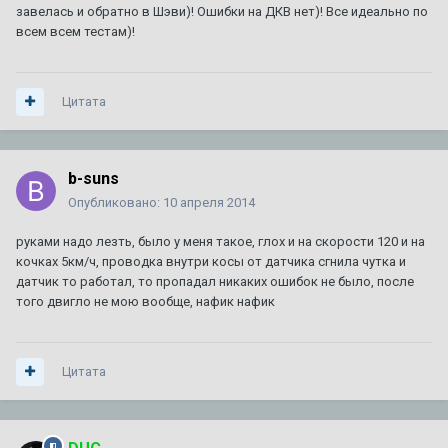
завелась и обратно в Шэви)! Ошибки на ДКВ нет)! Все идеально по
всем всем тестам)!
Цитата
b-suns
Опубликовано:
10 апреля 2014
руками надо лезть, было у меня такое, глох и на скорости 120 и на
кочках 5км/ч, проводка внутри косы от датчика сгнила чутка и
датчик то работал, то пропадал никаких ошибок не было, после
того двигло не мою вообще, нафик нафик
Цитата