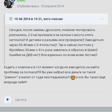
DUC
Опубликовано:
10 апреля 2014
10.04.2014 в 19:21, котэ сказал:
Сегодня, после замены дросселя, поехали тестировать:
разгнались, 2-3 км проехали и на склоне с моста опять
заглохла)! И датчики и разьемы все проверили)! Заводиться
через 30-40 мин с 3-4 попытки)! Так и сейчас постоял у
Жулебино 30 мин с 4-го раза завелась и обратно в Шэви)!
Ошибки на ДКВ нет)! Все идеально по всем всем тестам)!
Ездить с компом и в тот момент когда не заводится, не найти
проблему за полчаса!!!Я бы уже забрал все деньги за такой
"ремонт" и валил от туда неоглядываясь!!!
и эск бы такал ещё
впереди себя!!!
Цитата