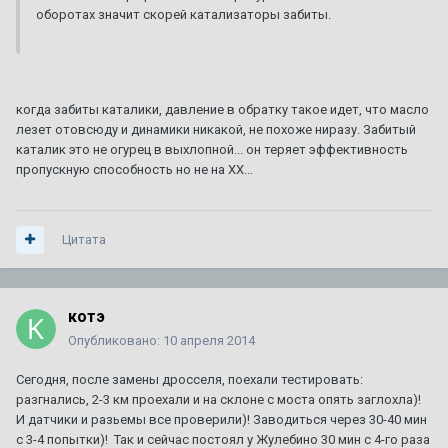
оборотах значит скорей катализаторы забиты.
когда забиты каталики, давление в обратку такое идет, что масло
лезет отовсюду и динамики никакой, не похоже ниразу. Забитый
каталик это не огурец в выхлопной... он теряет эффективность
пропускную способность но не на ХХ...
Цитата
котэ
Опубликовано:
10 апреля 2014
Сегодня, после замены дросселя, поехали тестировать:
разгнались, 2-3 км проехали и на склоне с моста опять заглохла)!
И датчики и разьемы все проверили)! Заводиться через 30-40 мин
с 3-4 попытки)! Так и сейчас постоял у Жулебино 30 мин с 4-го раза