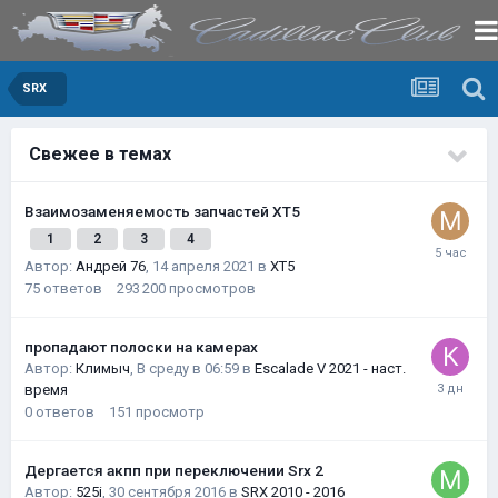
SRX
Свежее в темах
Взаимозаменяемость запчастей XT5
1
2
3
4
Автор:
Андрей 76
,
14 апреля 2021
в
XT5
75
ответов
293 200
просмотров
пропадают полоски на камерах
Автор:
Климыч
,
В среду в 06:59
в
Escalade V 2021 - наст.
время
0
ответов
151
просмотр
Дергается акпп при переключении Srx 2
Автор:
525i
,
30 сентября 2016
в
SRX 2010 - 2016