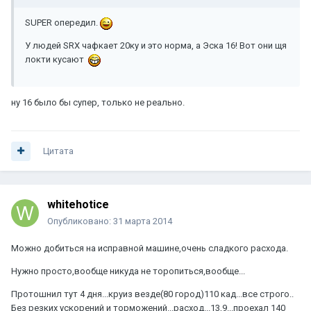
SUPER опередил.
У людей SRX чафкает 20ку и это норма, а Эска 16! Вот они щя
локти кусают
ну 16 было бы супер, только не реально.
Цитата
whitehotice
Опубликовано:
31 марта 2014
Можно добиться на исправной машине,очень сладкого расхода.
Нужно просто,вообще никуда не торопиться,вообще...
Протошнил тут 4 дня...круиз везде(80 город)110 кад...все строго..
Без резких ускорений и торможений...расход...13,9...проехал 140