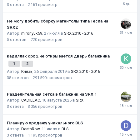
3
ответа
2 161
просмотр
Не могу добить сборку магнитолы типа Тесла на
SRX2
Автор:
mironyuk59
,
27 июля
в
SRX 2010 - 2016
5
ответов
720
просмотров
кадиллак срх 2 не открывается дверь багажника
1
2
Автор:
Князь
,
26 февраля 2019
в
SRX 2010 - 2016
38
ответов
291 590
просмотров
Разделительная сетка в багажник на SRX 1
Автор:
CADILLAC
,
10 августа 2025
в
SRX
3
ответа
3 056
просмотров
Планирую продажу уникального BLS
Автор:
DeathRow
,
11 июля
в
BLS
3
ответа
1 195
просмотров