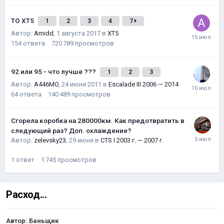
ТО XT5
1
2
3
4
7
Автор:
Amidd
,
1 августа 2017
в
XT5
154
ответа
720 789
просмотров
92 или 95 - что лучше ???
1
2
3
Автор:
A446MO
,
24 июня 2011
в
Escalade III 2006 — 2014
64
ответа
140 489
просмотров
Сгорела коробка на 280000км. Как предотвратить в
следующий раз? Доп. охлаждение?
Автор:
zelevsky23
,
29 июня
в
CTS I 2003 г. — 2007 г.
1
ответ
1 745
просмотров
Расход...
Автор:
Баньщик