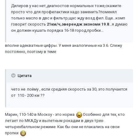
Дилеров у нас нет,диагностов нормальных тоже,скажите
просто что для профилактики надо заменить?поменял
только масло в двс и фильтр,щас жду возд.фил. Еще...комп
говорит скорость
21км/ч,эверендж экономи 19.8
...я думаю
он должен кушать порядка 16-18 город,пробки...
вполне адекватные цифры. У меня аналогичные на 3.6. Слежу
постоянно, поэтому в теме
Цитата
чето не пойму , если средняя скорость за 30, это получается
от 110 - 200 км ??
Марин, 110-140 в Москоу - это норма
Особенно для тех, кто
летает по МКАДу и вылетным рокадам в двух-трех-
четырехбалльном режиме. Как бы они не плакались на свои
пропки