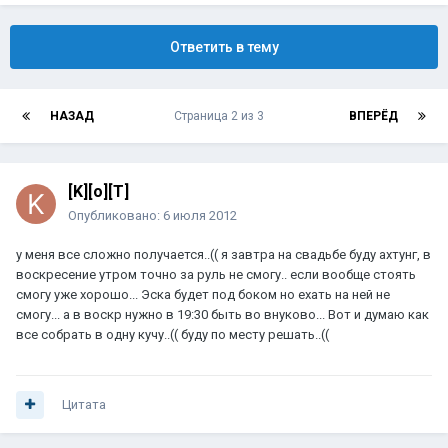
Ответить в тему
НАЗАД
Страница 2 из 3
ВПЕРЁД
[K][o][T]
Опубликовано:
6 июля 2012
у меня все сложно получается..(( я завтра на свадьбе буду ахтунг, в
воскресение утром точно за руль не смогу.. если вообще стоять
смогу уже хорошо... Эска будет под боком но ехать на ней не
смогу... а в воскр нужно в 19:30 быть во внуково... Вот и думаю как
все собрать в одну кучу..(( буду по месту решать..((
Цитата