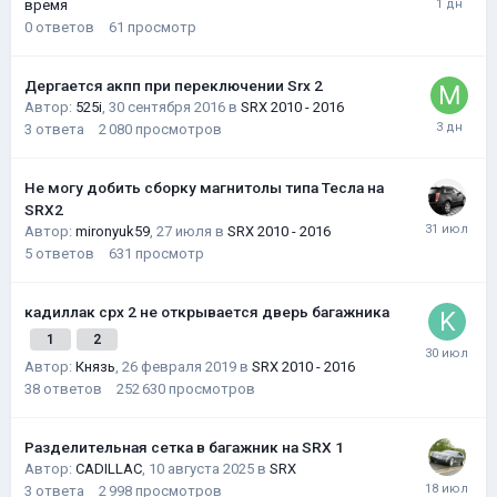
время
0
ответов
61
просмотр
Дергается акпп при переключении Srx 2
Автор:
525i
,
30 сентября 2016
в
SRX 2010 - 2016
3
ответа
2 080
просмотров
Не могу добить сборку магнитолы типа Тесла на
SRX2
Автор:
mironyuk59
,
27 июля
в
SRX 2010 - 2016
5
ответов
631
просмотр
кадиллак срх 2 не открывается дверь багажника
1
2
Автор:
Князь
,
26 февраля 2019
в
SRX 2010 - 2016
38
ответов
252 630
просмотров
Разделительная сетка в багажник на SRX 1
Автор:
CADILLAC
,
10 августа 2025
в
SRX
3
ответа
2 998
просмотров