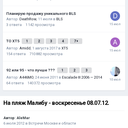
Планирую продажу уникального BLS
Автор:
DeathRow
,
11 июля
в
BLS
3
ответа
1 142
просмотра
ТО XT5
1
2
3
4
7
Автор:
Amidd
,
1 августа 2017
в
XT5
154
ответа
710 882
просмотра
92 или 95 - что лучше ???
1
2
3
Автор:
A446MO
,
24 июня 2011
в
Escalade III 2006 — 2014
64
ответа
140 372
просмотра
На пляж Малибу - воскресенье 08.07.12.
Автор:
AleMar
6 июля 2012
в
Встречи Москве и области