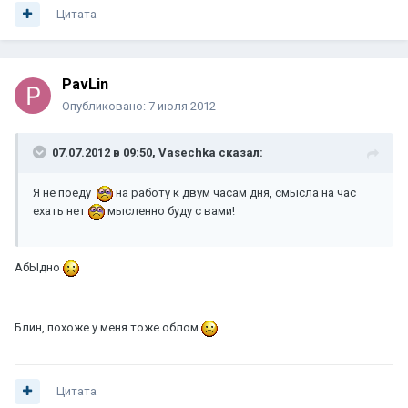
Цитата
PavLin
Опубликовано:
7 июля 2012
07.07.2012 в 09:50, Vasechka сказал:
Я не поеду
на работу к двум часам дня, смысла на час
ехать нет
мысленно буду с вами!
АбЫдно
Блин, похоже у меня тоже облом
Цитата