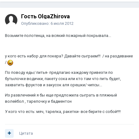
Гость OlgaZhirova
Опубликовано:
6 июля 2012
Возьмите полотенца, на всякий пожарный покрывала...
у кого есть набор для покера? Давайте сыграем!!! / на раздевание
/
По поводу еды/ питья- предлагаю каждому привезти по
бутылочке водички, пакету сока или кто там что пить будет,
захватить фруктов и закусок аля орешки/ чипсы...
Из развлечений я бы еще предложила сыграть в пляжный
волейбол , тарелочку и бадментон
У кого что есть: мяч, тарелка, ракетки- все берите с собой!!!!
Цитата