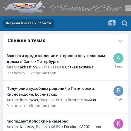
Встречи Москве и области
Свежее в темах
Защита и представление интересов по уголовным
делам в Санкт-Петербурге
Автор:
akbastion
,
2 часа назад
в
Всякая всячина
0
ответов
12
просмотров
Получение судебных решений в Пятигорске,
Кисловодске, Ессентуках
Автор:
bestlawyer
,
Вчера в 08:01
в
Всякая всячина
0
ответов
68
просмотров
пропадают полоски на камерах
Автор:
Климыч
,
Вчера в 06:59
в
Escalade V 2021 - наст.