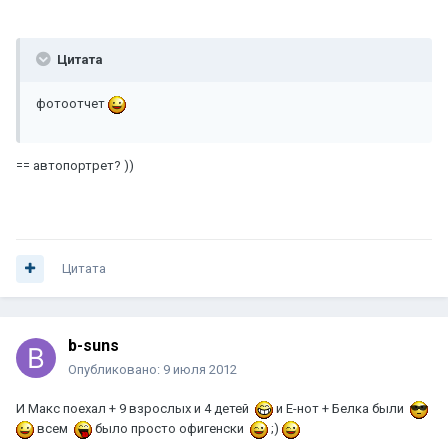
Цитата
фотоотчет
== автопортрет? ))
Цитата
b-suns
Опубликовано:
9 июля 2012
И Макс поехал + 9 взрослых и 4 детей
и Е-нот + Белка были
всем
было просто офигенски
;)