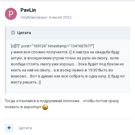
PavLin
Опубликовано:
6 июля 2012
Цитата
[o][T]" post="169126" timestamp="1341607677"]
у меня все сложно получается..(( я завтра на свадьбе буду
ахтунг, в воскресение утром точно за руль не смогу.. если
вообще стоять смогу уже хорошо... Эска будет под боком но
ехать на ней не смогу... а в воскр нужно в 19:30 быть во
внуково... Вот и думаю как все собрать в одну кучу..(( буду по
месту решать..((
Тогда отсыпайся и подруливай попозже... чтобы потом сразу
поехать в аэропорт
Цитата