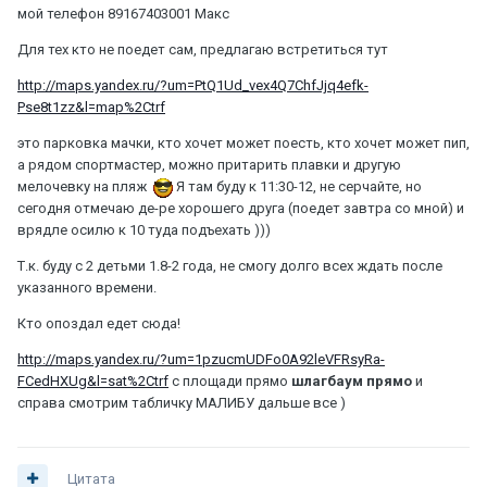
мой телефон 89167403001 Макс
Для тех кто не поедет сам, предлагаю встретиться тут
http://maps.yandex.ru/?um=PtQ1Ud_vex4Q7ChfJjq4efk-
Pse8t1zz&l=map%2Ctrf
это парковка мачки, кто хочет может поесть, кто хочет может пип,
а рядом спортмастер, можно притарить плавки и другую
мелочевку на пляж
Я там буду к 11:30-12, не серчайте, но
сегодня отмечаю де-ре хорошего друга (поедет завтра со мной) и
врядле осилю к 10 туда подъехать )))
Т.к. буду с 2 детьми 1.8-2 года, не смогу долго всех ждать после
указанного времени.
Кто опоздал едет сюда!
http://maps.yandex.ru/?um=1pzucmUDFo0A92leVFRsyRa-
FCedHXUg&l=sat%2Ctrf
с площади прямо
шлагбаум прямо
и
справа смотрим табличку МАЛИБУ дальше все )
Цитата