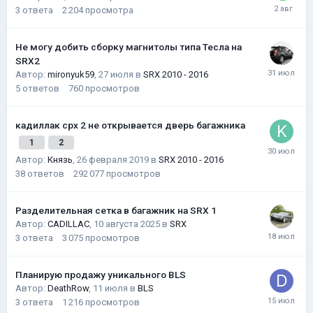
3
ответа
2 204
просмотра
Не могу добить сборку магнитолы типа Тесла на
SRX2
Автор:
mironyuk59
,
27 июля
в
SRX 2010 - 2016
5
ответов
760
просмотров
кадиллак срх 2 не открывается дверь багажника
1
2
Автор:
Князь
,
26 февраля 2019
в
SRX 2010 - 2016
38
ответов
292 077
просмотров
Разделительная сетка в багажник на SRX 1
Автор:
CADILLAC
,
10 августа 2025
в
SRX
3
ответа
3 075
просмотров
Планирую продажу уникального BLS
Автор:
DeathRow
,
11 июля
в
BLS
3
ответа
1 216
просмотров