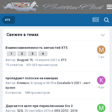
ATS
Свежее в темах
Взаимозаменяемость запчастей XT5
1
2
3
4
Автор:
Андрей 76
,
14 апреля 2021
в
XT5
75
ответов
301 025
просмотров
пропадают полоски на камерах
Автор:
Климыч
,
В среду в 06:59
в
Escalade V 2021 - наст.
время
0
ответов
188
просмотров
Дергается акпп при переключении Srx 2
Автор:
525i
,
30 сентября 2016
в
SRX 2010 - 2016