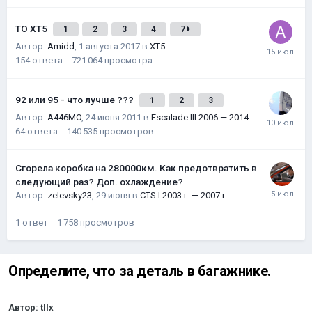
ТО XT5
1
2
3
4
7
Автор:
Amidd
,
1 августа 2017
в
XT5
154
ответа
721 064
просмотра
92 или 95 - что лучше ???
1
2
3
Автор:
A446MO
,
24 июня 2011
в
Escalade III 2006 — 2014
64
ответа
140 535
просмотров
Сгорела коробка на 280000км. Как предотвратить в
следующий раз? Доп. охлаждение?
Автор:
zelevsky23
,
29 июня
в
CTS I 2003 г. — 2007 г.
1
ответ
1 758
просмотров
Определите, что за деталь в багажнике.
Автор:
tIIx