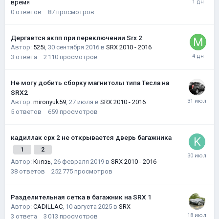
время
0
ответов
87
просмотров
Дергается акпп при переключении Srx 2
Автор:
525i
,
30 сентября 2016
в
SRX 2010 - 2016
3
ответа
2 110
просмотров
Не могу добить сборку магнитолы типа Тесла на
SRX2
Автор:
mironyuk59
,
27 июля
в
SRX 2010 - 2016
5
ответов
659
просмотров
кадиллак срх 2 не открывается дверь багажника
1
2
Автор:
Князь
,
26 февраля 2019
в
SRX 2010 - 2016
38
ответов
252 775
просмотров
Разделительная сетка в багажник на SRX 1
Автор:
CADILLAC
,
10 августа 2025
в
SRX
3
ответа
3 013
просмотров