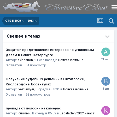
CTS II 2008 г. — 2013 г.
Свежее в темах
Защита и представление интересов по уголовным
делам в Санкт-Петербурге
Автор:
akbastion
,
21 час назад
в
Всякая всячина
0
ответов
51
просмотр
Получение судебных решений в Пятигорске,
Кисловодске, Ессентуках
Автор:
bestlawyer
,
В среду в 08:01
в
Всякая всячина
0
ответов
98
просмотров
пропадают полоски на камерах
Автор:
Климыч
,
В среду в 06:59
в
Escalade V 2021 - наст.