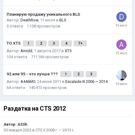
Планирую продажу уникального BLS
Автор:
DeathRow
,
11 июля
в
BLS
3
ответа
1 158
просмотров
ТО XT5
1
2
3
4
7
Автор:
Amidd
,
1 августа 2017
в
XT5
154
ответа
711 166
просмотров
92 или 95 - что лучше ???
1
2
3
Автор:
A446MO
,
24 июня 2011
в
Escalade III 2006 — 2014
64
ответа
140 413
просмотров
Раздатка на CTS 2012
Автор:
ASSh
30 января 2023
в
CTS II 2008 г. — 2013 г.