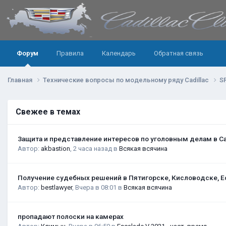
Форум
Правила
Календарь
Обратная связь
Главная
Технические вопросы по модельному ряду Cadillac
S
Свежее в темах
Защита и представление интересов по уголовным делам в С
Автор:
akbastion
,
2 часа назад
в
Всякая всячина
Получение судебных решений в Пятигорске, Кисловодске, Е
Автор:
bestlawyer
,
Вчера в 08:01
в
Всякая всячина
пропадают полоски на камерах