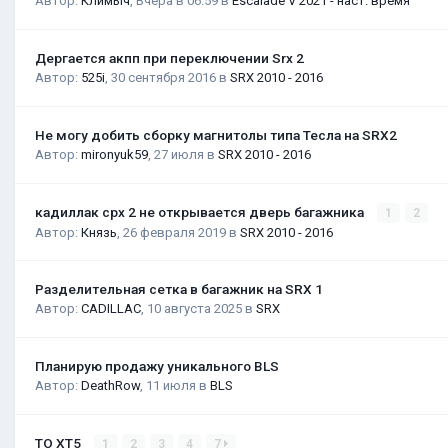
Автор:
Климыч
,
Вчера в 06:59
в
Escalade V 2021 - наст. время
Дергается акпп при переключении Srx 2
Автор:
525i
,
30 сентября 2016
в
SRX 2010 - 2016
Не могу добить сборку магнитолы типа Тесла на SRX2
Автор:
mironyuk59
,
27 июля
в
SRX 2010 - 2016
кадиллак срх 2 не открывается дверь багажника
1
2
Автор:
Князь
,
26 февраля 2019
в
SRX 2010 - 2016
Разделительная сетка в багажник на SRX 1
Автор:
CADILLAC
,
10 августа 2025
в
SRX
Планирую продажу уникального BLS
Автор:
DeathRow
,
11 июля
в
BLS
ТО XT5
1
2
3
4
7