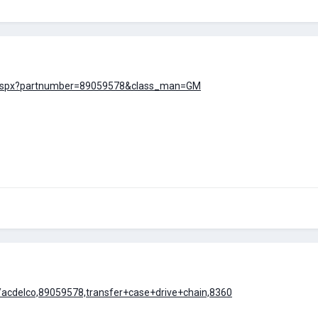
h.aspx?partnumber=89059578&class_man=GM
/acdelco,89059578,transfer+case+drive+chain,8360