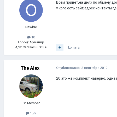
Всем привет,на днях по обмену до
у кого есть сайт,адрес,контакты 
Newbie
10
Город: Армавир
А/м: Cadillac SRX 3.6
Цитата
The Alex
Опубликовано:
2 сентября 2019
20 это же комплект наверно, одн
Sr. Member
1,7k