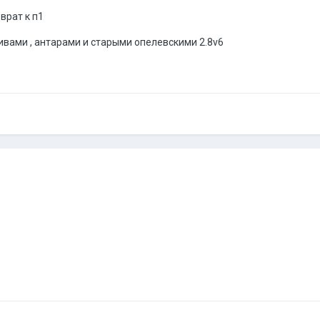
врат к п1
ивами , антарами и старыми опелевскими 2.8v6