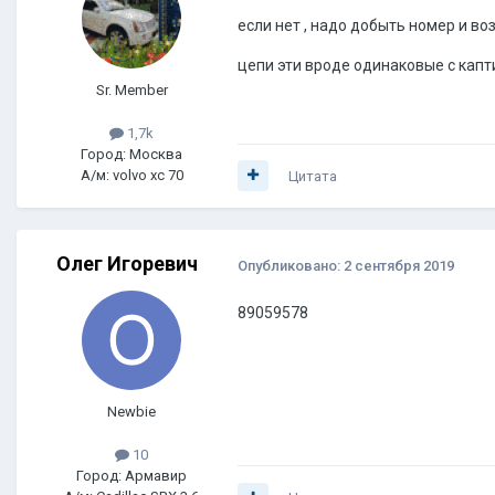
если нет , надо добыть номер и воз
цепи эти вроде одинаковые с капт
Sr. Member
1,7k
Город: Москва
А/м: volvo xc 70
Цитата
Олег Игоревич
Опубликовано:
2 сентября 2019
89059578
Newbie
10
Город: Армавир