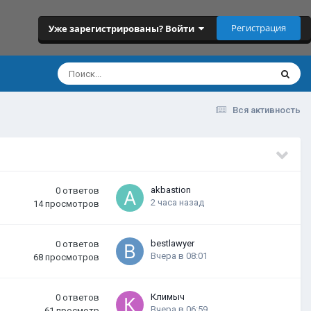
Регистрация
Уже зарегистрированы? Войти
Вся активность
akbastion
0
ответов
2 часа назад
14
просмотров
bestlawyer
0
ответов
Вчера в 08:01
68
просмотров
Климыч
0
ответов
Вчера в 06:59
61
просмотр