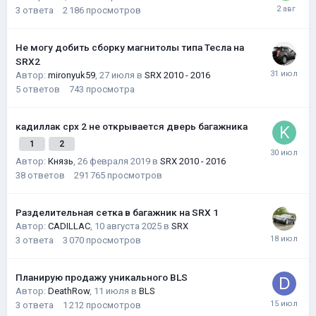
3
ответа
2 186
просмотров
Не могу добить сборку магнитолы типа Тесла на
SRX2
Автор:
mironyuk59
,
27 июля
в
SRX 2010 - 2016
5
ответов
743
просмотра
кадиллак срх 2 не открывается дверь багажника
1
2
Автор:
Князь
,
26 февраля 2019
в
SRX 2010 - 2016
38
ответов
291 765
просмотров
Разделительная сетка в багажник на SRX 1
Автор:
CADILLAC
,
10 августа 2025
в
SRX
3
ответа
3 070
просмотров
Планирую продажу уникального BLS
Автор:
DeathRow
,
11 июля
в
BLS
3
ответа
1 212
просмотров