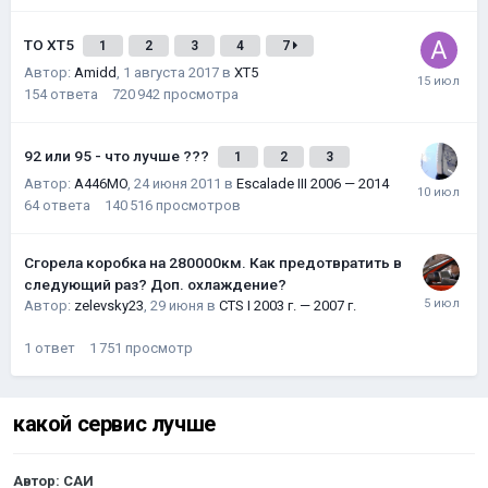
ТО XT5
1
2
3
4
7
Автор:
Amidd
,
1 августа 2017
в
XT5
154
ответа
720 942
просмотра
92 или 95 - что лучше ???
1
2
3
Автор:
A446MO
,
24 июня 2011
в
Escalade III 2006 — 2014
64
ответа
140 516
просмотров
Сгорела коробка на 280000км. Как предотвратить в
следующий раз? Доп. охлаждение?
Автор:
zelevsky23
,
29 июня
в
CTS I 2003 г. — 2007 г.
1
ответ
1 751
просмотр
какой сервис лучше
Автор:
САИ