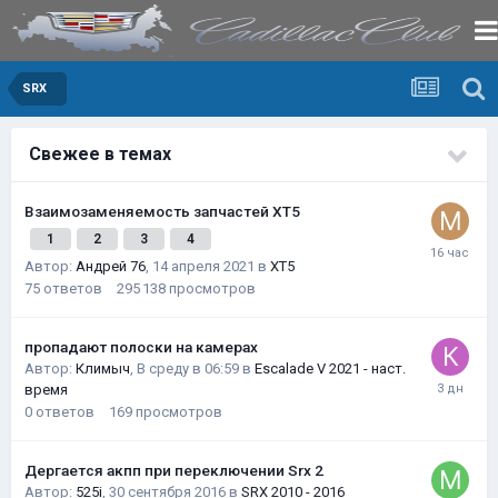
SRX
Свежее в темах
Взаимозаменяемость запчастей XT5
1
2
3
4
Автор:
Андрей 76
,
14 апреля 2021
в
XT5
75
ответов
295 138
просмотров
пропадают полоски на камерах
Автор:
Климыч
,
В среду в 06:59
в
Escalade V 2021 - наст.
время
0
ответов
169
просмотров
Дергается акпп при переключении Srx 2
Автор:
525i
,
30 сентября 2016
в
SRX 2010 - 2016