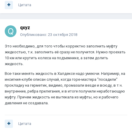
Цитата
qxyz
Опубликовано:
23 октября 2018
Это необходимо, для того чтобы корректно заполнить муфту
жидкостью, т.к. заполнить её сразу не получится. Нужно проехать
10 км или крутить колеса на подъемнике, а затем долить
жидкость.
Все-таки менять жидкость в Халдексе надо умеючи. Например, на
инсигния-клубе описан случай, когда горе-мастера "посадили"
прокладку на герметик, видимо, промазали везде и всюду, в т.ч.
внутренние, ребра прилегания, и в итоге получили неработающую
муфту. Причем жидкость не вытекала из муфты, но и рабочего
давления не создавала.
Цитата