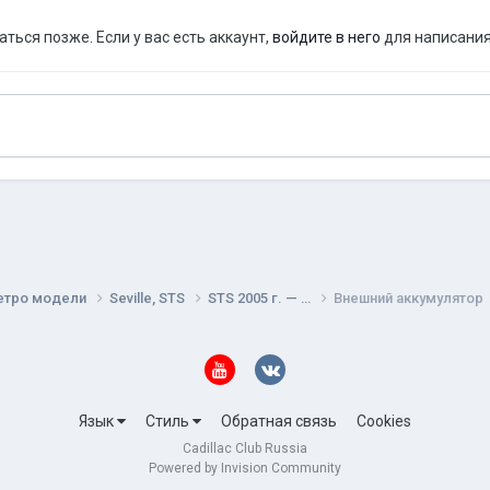
ься позже. Если у вас есть аккаунт,
войдите в него
для написания
етро модели
Seville, STS
STS 2005 г. — …
Внешний аккумулятор
Язык
Стиль
Обратная связь
Cookies
Cadillac Club Russia
Powered by Invision Community