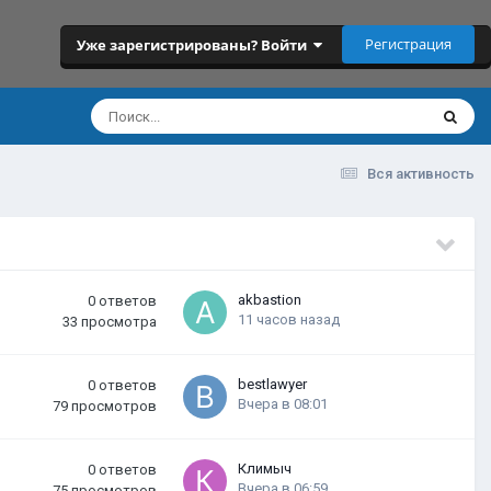
Регистрация
Уже зарегистрированы? Войти
Вся активность
akbastion
0
ответов
11 часов назад
33
просмотра
bestlawyer
0
ответов
Вчера в 08:01
79
просмотров
Климыч
0
ответов
Вчера в 06:59
75
просмотров