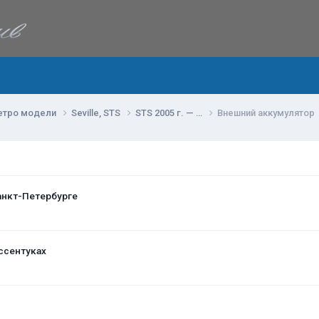
етро модели
Seville, STS
STS 2005 г. — …
Внешний аккумулятор
анкт-Петербурге
ссентуках