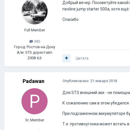
Добрый вечер. Посоветуйте какой в
neoline jump starter 500a, хотя ещ
Спасибо
Full Member
385
Город: Ростов-на-Дону
А/м: STS дорестайл
2008 4,6
Цитата
Padawan
Опубликовано:
21 января 2018
Для STS внешний акк - не помощник
К сожалению сам в этом убедился
При подсаженном аккумуляторе буд
Sr. Member
Т.е. противоугонка может встать в