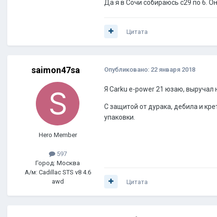
Да я в Сочи собираюсь с29 по 6. О
Цитата
saimon47sa
Опубликовано:
22 января 2018
Я Carku e-power 21 юзаю, выручал 
С защитой от дурака, дебила и кр
упаковки.
Hero Member
597
Город: Москва
А/м: Cadillac STS v8 4.6
awd
Цитата