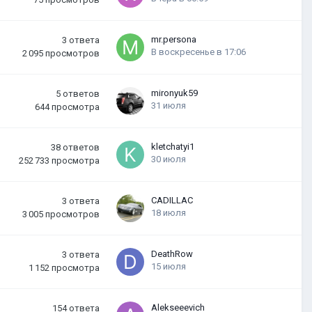
mr.persona
3
ответа
В воскресенье в 17:06
2 095
просмотров
mironyuk59
5
ответов
31 июля
644
просмотра
kletchatyi1
38
ответов
30 июля
252 733
просмотра
CADILLAC
3
ответа
18 июля
3 005
просмотров
DeathRow
3
ответа
15 июля
1 152
просмотра
Alekseeevich
154
ответа