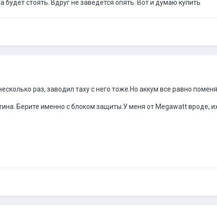
на будет стоять. Вдруг не заведется опять. Вот и думаю купить
несколько раз, заводил таху с него тоже.Но аккум все равно поменя
етина. Берите именно с блоком защиты.У меня от Megawatt вроде, 