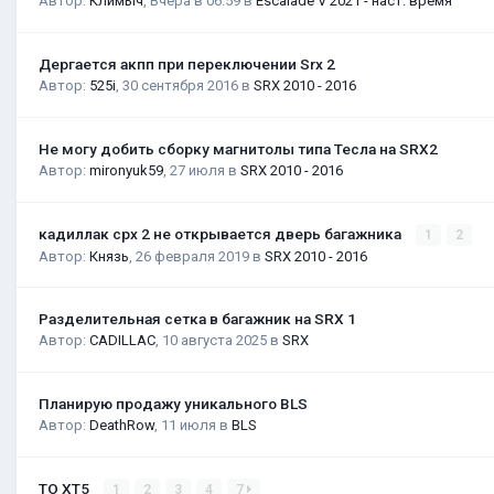
Автор:
Климыч
,
Вчера в 06:59
в
Escalade V 2021 - наст. время
Дергается акпп при переключении Srx 2
Автор:
525i
,
30 сентября 2016
в
SRX 2010 - 2016
Не могу добить сборку магнитолы типа Тесла на SRX2
Автор:
mironyuk59
,
27 июля
в
SRX 2010 - 2016
кадиллак срх 2 не открывается дверь багажника
1
2
Автор:
Князь
,
26 февраля 2019
в
SRX 2010 - 2016
Разделительная сетка в багажник на SRX 1
Автор:
CADILLAC
,
10 августа 2025
в
SRX
Планирую продажу уникального BLS
Автор:
DeathRow
,
11 июля
в
BLS
ТО XT5
1
2
3
4
7