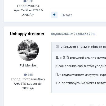
1,3k
Город: Москва
А/м: Cadillac STS 4.6
AWD '07
Цитата
Unhappy dreamer
Опубликовано:
21 января 2018
21.01.2018 в 19:42, Padawan с
Для STS внешний акк - не помощ
Full Member
К сожалению сам в этом убедил
При подсаженном аккумуляторе 
385
Город: Ростов-на-Дону
Т.е. противоугонка может встат
А/м: STS дорестайл
2008 4,6