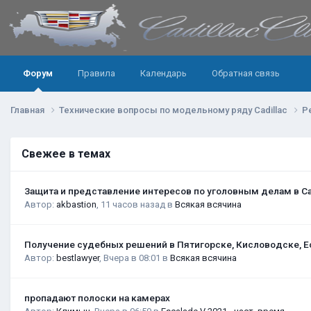
Форум
Правила
Календарь
Обратная связь
Главная
Технические вопросы по модельному ряду Cadillac
Р
Свежее в темах
Защита и представление интересов по уголовным делам в С
Автор:
akbastion
,
11 часов назад
в
Всякая всячина
Получение судебных решений в Пятигорске, Кисловодске, Е
Автор:
bestlawyer
,
Вчера в 08:01
в
Всякая всячина
пропадают полоски на камерах