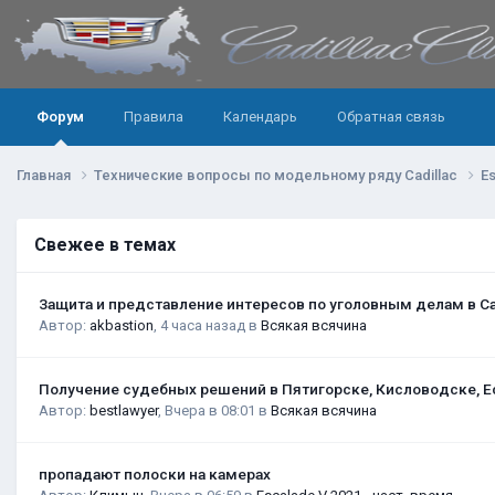
Форум
Правила
Календарь
Обратная связь
Главная
Технические вопросы по модельному ряду Cadillac
E
Свежее в темах
Защита и представление интересов по уголовным делам в С
Автор:
akbastion
,
4 часа назад
в
Всякая всячина
Получение судебных решений в Пятигорске, Кисловодске, Е
Автор:
bestlawyer
,
Вчера в 08:01
в
Всякая всячина
пропадают полоски на камерах