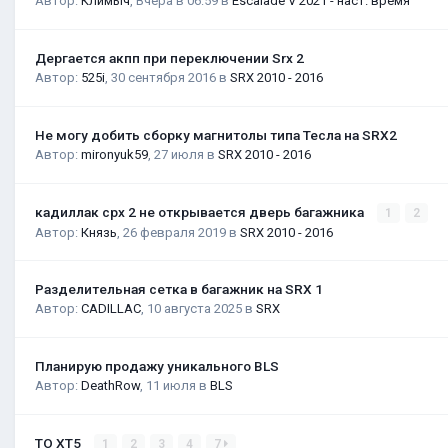
Автор:
Климыч
,
Вчера в 06:59
в
Escalade V 2021 - наст. время
Дергается акпп при переключении Srx 2
Автор:
525i
,
30 сентября 2016
в
SRX 2010 - 2016
Не могу добить сборку магнитолы типа Тесла на SRX2
Автор:
mironyuk59
,
27 июля
в
SRX 2010 - 2016
кадиллак срх 2 не открывается дверь багажника
1
2
Автор:
Князь
,
26 февраля 2019
в
SRX 2010 - 2016
Разделительная сетка в багажник на SRX 1
Автор:
CADILLAC
,
10 августа 2025
в
SRX
Планирую продажу уникального BLS
Автор:
DeathRow
,
11 июля
в
BLS
ТО XT5
1
2
3
4
7