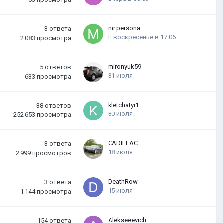
mr.persona
3
ответа
В воскресенье в 17:06
2 083
просмотра
mironyuk59
5
ответов
31 июля
633
просмотра
kletchatyi1
38
ответов
30 июля
252 653
просмотра
CADILLAC
3
ответа
18 июля
2 999
просмотров
DeathRow
3
ответа
15 июля
1 144
просмотра
Alekseeevich
154
ответа