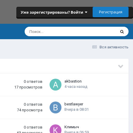
Регистрация
Уже зарегистрированы? Войти
Вся активность
akbastion
0
ответов
4 часа назад
17
просмотров
bestlawyer
0
ответов
Вчера в 08:01
74
просмотра
Климыч
0
ответов
Вчера в 06:59
63
просмотра