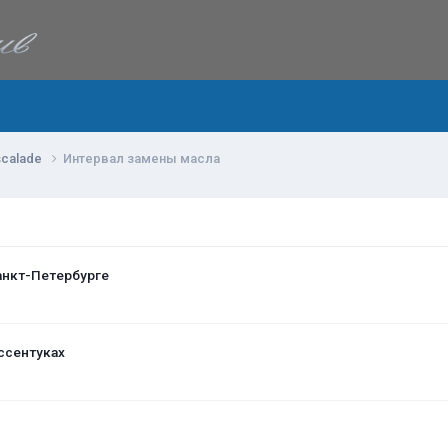
scalade
Интервал замены масла
анкт-Петербурге
ссентуках