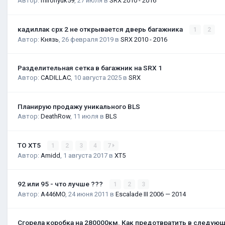
Автор:
mironyuk59
,
27 июля
в
SRX 2010 - 2016
кадиллак срх 2 не открывается дверь багажника
1
2
Автор:
Князь
,
26 февраля 2019
в
SRX 2010 - 2016
Разделительная сетка в багажник на SRX 1
Автор:
CADILLAC
,
10 августа 2025
в
SRX
Планирую продажу уникального BLS
Автор:
DeathRow
,
11 июля
в
BLS
ТО XT5
1
2
3
4
7
Автор:
Amidd
,
1 августа 2017
в
XT5
92 или 95 - что лучше ???
1
2
3
Автор:
A446MO
,
24 июня 2011
в
Escalade III 2006 — 2014
Сгорела коробка на 280000км. Как предотвратить в следую