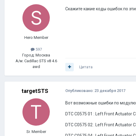
Скажите какие коды ошибок по э
Hero Member
597
Город: Москва
А/м: Cadillac STS v8 4.6
awd
Цитата
targetSTS
Опубликовано:
23 декабря 2017
Вот возможные ошибки по модулю
DTC C0575 01 : Left Front Actuator Ci
DTC C0575 02 : Left Front Actuator C
Sr. Member
DTC C0575 04 : Left Front Actuator C