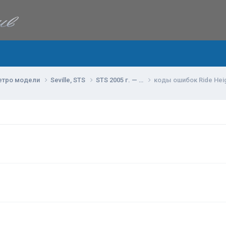
етро модели
Seville, STS
STS 2005 г. — …
коды ошибок Ride Heig