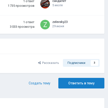
сандалет
1
ответ
5 июля
1 735
просмотров
zelevsky23
1
ответ
29 июня
3 033
просмотра
Рассказать
Подписчики
3
Создать тему
Ответить в тему