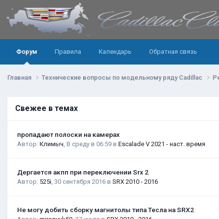
Форум
Правила
Календарь
Обратная связь
Главная
Технические вопросы по модельному ряду Cadillac
Р
Свежее в темах
пропадают полоски на камерах
Автор:
Климыч
,
В среду в 06:59
в
Escalade V 2021 - наст. время
Дергается акпп при переключении Srx 2
Автор:
525i
,
30 сентября 2016
в
SRX 2010 - 2016
Не могу добить сборку магнитолы типа Тесла на SRX2