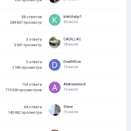
kletchatyi1
38
ответов
30 июля
284 601
просмотр
CADILLAC
3
ответа
18 июля
3 041
просмотр
DeathRow
3
ответа
15 июля
1 183
просмотра
Alekseeevich
154
ответа
15 июля
719 300
просмотров
Steve
64
ответа
10 июля
140 462
просмотра