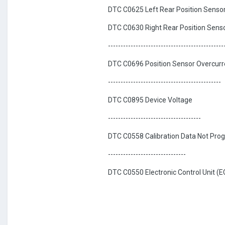
DTC C0625 Left Rear Position Sensor 
DTC C0630 Right Rear Position Senso
----------------------------------------------
DTC C0696 Position Sensor Overcurre
---------------------------------------------
DTC C0895 Device Voltage
-------------------------------------
DTC C0558 Calibration Data Not Pr
-------------------------------
DTC C0550 Electronic Control Unit 