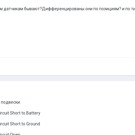
тим датчикам бывают?Дифференцированы они по позициям? и по т
 подвески:
rcuit Short to Battery
ircuit Short to Ground
ircuit Open