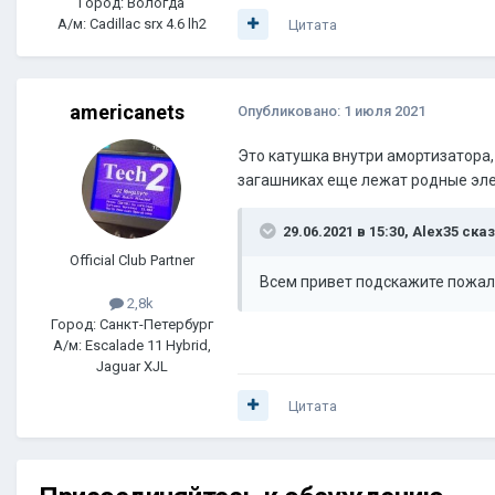
Город: Вологда
А/м: Cadillac srx 4.6 lh2
Цитата
americanets
Опубликовано:
1 июля 2021
Это катушка внутри амортизатора,
загашниках еще лежат родные эле
29.06.2021 в 15:30,
Alex35
сказ
Official Club Partner
Всем привет подскажите пожалу
2,8k
Город: Санкт-Петербург
А/м: Escalade 11 Hybrid,
Jaguar XJL
Цитата