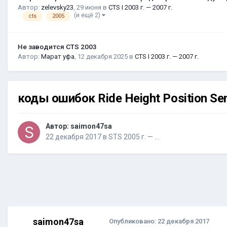
Автор:
zelevsky23
,
29 июня
в
CTS I 2003 г. — 2007 г.
(и ещё 2)
cts
2005
Не заводится CTS 2003
Автор:
Марат уфа
,
12 декабря 2025
в
CTS I 2003 г. — 2007 г.
коды ошибок Ride Height Position Se
Автор:
saimon47sa
22 декабря 2017
в
STS 2005 г. — …
saimon47sa
Опубликовано:
22 декабря 2017