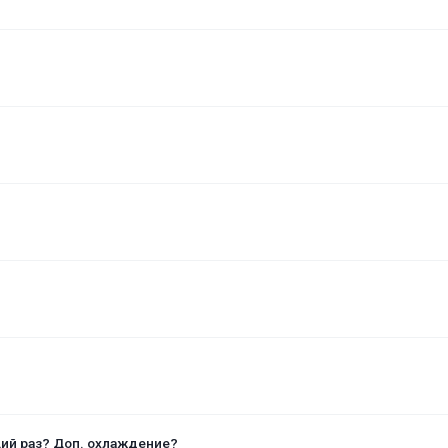
щий раз? Доп. охлаждение?