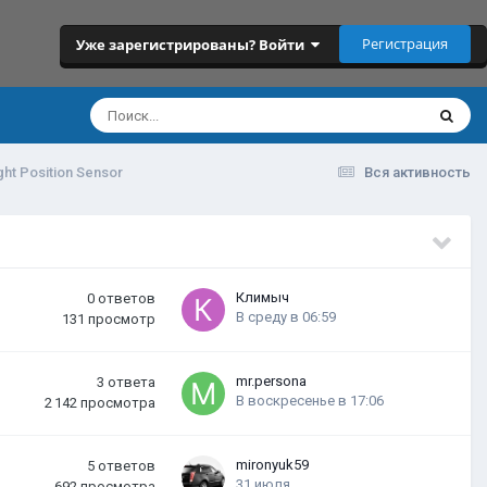
Регистрация
Уже зарегистрированы? Войти
ht Position Sensor
Вся активность
Климыч
0
ответов
В среду в 06:59
131
просмотр
mr.persona
3
ответа
В воскресенье в 17:06
2 142
просмотра
mironyuk59
5
ответов
31 июля
692
просмотра