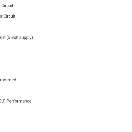
Circuit
r Circuit
-----
nt (5-volt supply)
ogrammed
(ECU) Performance