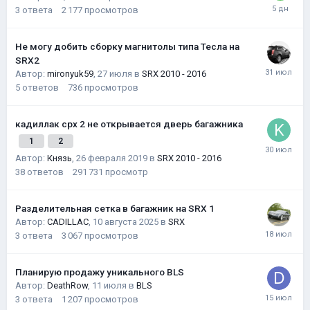
3
ответа
2 177
просмотров
Не могу добить сборку магнитолы типа Тесла на
SRX2
Автор:
mironyuk59
,
27 июля
в
SRX 2010 - 2016
5
ответов
736
просмотров
кадиллак срх 2 не открывается дверь багажника
1
2
Автор:
Князь
,
26 февраля 2019
в
SRX 2010 - 2016
38
ответов
291 731
просмотр
Разделительная сетка в багажник на SRX 1
Автор:
CADILLAC
,
10 августа 2025
в
SRX
3
ответа
3 067
просмотров
Планирую продажу уникального BLS
Автор:
DeathRow
,
11 июля
в
BLS
3
ответа
1 207
просмотров