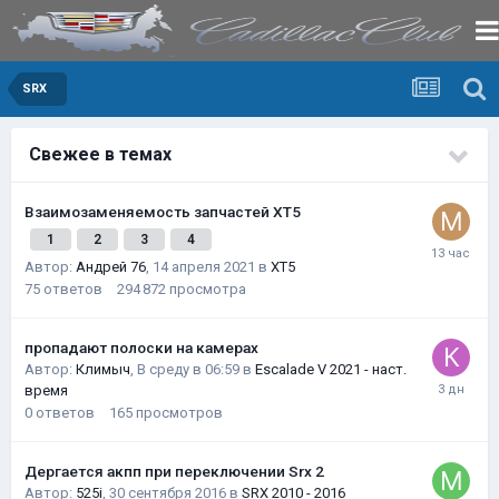
SRX
Свежее в темах
Взаимозаменяемость запчастей XT5
1
2
3
4
Автор:
Андрей 76
,
14 апреля 2021
в
XT5
75
ответов
294 872
просмотра
пропадают полоски на камерах
Автор:
Климыч
,
В среду в 06:59
в
Escalade V 2021 - наст.
время
0
ответов
165
просмотров
Дергается акпп при переключении Srx 2
Автор:
525i
,
30 сентября 2016
в
SRX 2010 - 2016