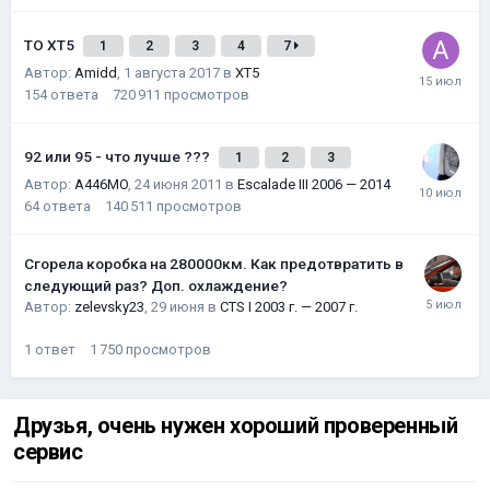
ТО XT5
1
2
3
4
7
Автор:
Amidd
,
1 августа 2017
в
XT5
154
ответа
720 911
просмотров
92 или 95 - что лучше ???
1
2
3
Автор:
A446MO
,
24 июня 2011
в
Escalade III 2006 — 2014
64
ответа
140 511
просмотров
Сгорела коробка на 280000км. Как предотвратить в
следующий раз? Доп. охлаждение?
Автор:
zelevsky23
,
29 июня
в
CTS I 2003 г. — 2007 г.
1
ответ
1 750
просмотров
Друзья, очень нужен хороший проверенный
сервис