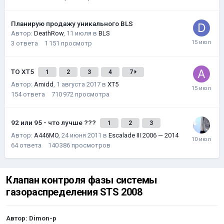
Планирую продажу уникального BLS
Автор:
DeathRow
,
11 июля
в
BLS
3
ответа
1 151
просмотр
ТО XT5
1
2
3
4
7
Автор:
Amidd
,
1 августа 2017
в
XT5
154
ответа
710 972
просмотра
92 или 95 - что лучше ???
1
2
3
Автор:
A446MO
,
24 июня 2011
в
Escalade III 2006 — 2014
64
ответа
140 386
просмотров
Клапан контроля фазы системы
газораспределения STS 2008
Автор:
Dimon-p