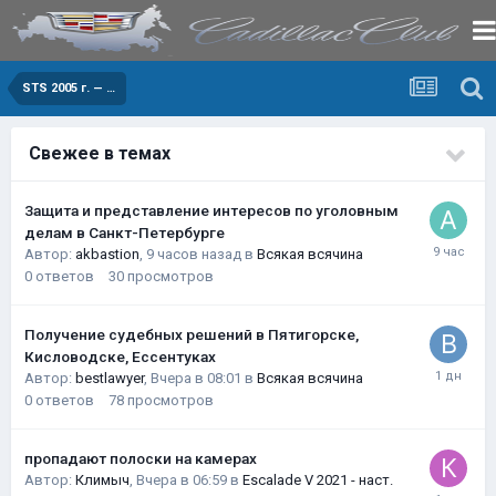
STS 2005 г. — …
Свежее в темах
Защита и представление интересов по уголовным
делам в Санкт-Петербурге
Автор:
akbastion
,
9 часов назад
в
Всякая всячина
0
ответов
30
просмотров
Получение судебных решений в Пятигорске,
Кисловодске, Ессентуках
Автор:
bestlawyer
,
Вчера в 08:01
в
Всякая всячина
0
ответов
78
просмотров
пропадают полоски на камерах
Автор:
Климыч
,
Вчера в 06:59
в
Escalade V 2021 - наст.