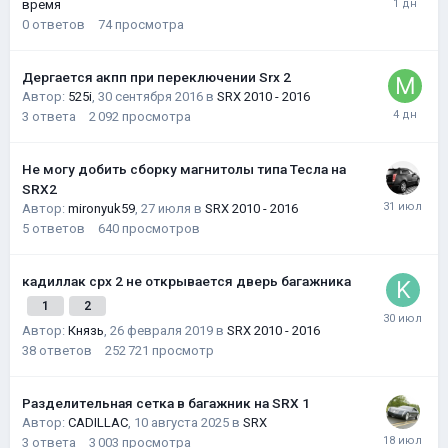
время
0
ответов
74
просмотра
Дергается акпп при переключении Srx 2
Автор:
525i
,
30 сентября 2016
в
SRX 2010 - 2016
3
ответа
2 092
просмотра
Не могу добить сборку магнитолы типа Тесла на
SRX2
Автор:
mironyuk59
,
27 июля
в
SRX 2010 - 2016
5
ответов
640
просмотров
кадиллак срх 2 не открывается дверь багажника
1
2
Автор:
Князь
,
26 февраля 2019
в
SRX 2010 - 2016
38
ответов
252 721
просмотр
Разделительная сетка в багажник на SRX 1
Автор:
CADILLAC
,
10 августа 2025
в
SRX
3
ответа
3 003
просмотра