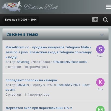
Escalade III 2006 — 2014
Свежее в темах
MarketGram.cc - продажа аккаунтов Telegram Tdata и
session + json. Возможен вход в Telegram по номеру
и коду!
Автор:
Shvicerg
,
2 часа назад
в
Обманщики барахолки.
0
ответов
18
просмотров
пропадают полоски на камерах
Автор:
Климыч
,
В среду в 06:59
в
Escalade V 2021 - наст.
время
0
ответов
111
просмотров
Дергается акпп при переключении Srx 2