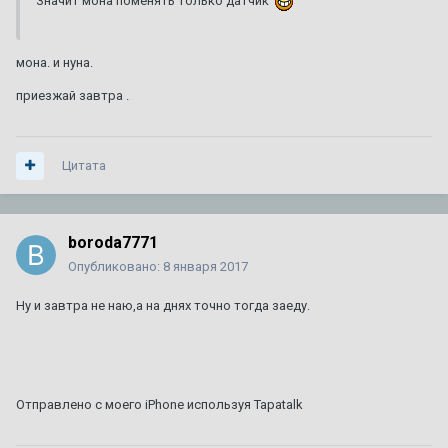
Значит мона поменять только датчик
мона. и нуна.
приезжай завтра .
Цитата
boroda7771
Опубликовано:
8 января 2017
Ну и завтра не наю,а на днях точно тогда заеду.
Отправлено с моего iPhone используя Tapatalk