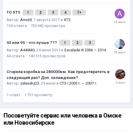
ТО XT5
1
2
3
4
7
Автор:
Amidd
,
1 августа 2017
в
XT5
154
ответа
720 942
просмотра
92 или 95 - что лучше ???
1
2
3
Автор:
A446MO
,
24 июня 2011
в
Escalade III 2006 — 2014
64
ответа
140 515
просмотров
Сгорела коробка на 280000км. Как предотвратить в
следующий раз? Доп. охлаждение?
Автор:
zelevsky23
,
29 июня
в
CTS I 2003 г. — 2007 г.
1
ответ
1 751
просмотр
Посоветуйте сервис или человека в Омске
или Новосибирске