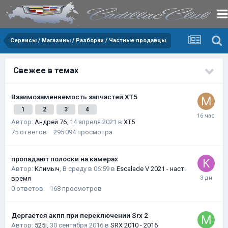
Сервисы / Магазины / Разборки / Частные продавцы
Свежее в темах
Взаимозаменяемость запчастей XT5
1
2
3
4
Автор:
Андрей 76
,
14 апреля 2021
в
XT5
75
ответов
295 094
просмотра
пропадают полоски на камерах
Автор:
Климыч
,
В среду в 06:59
в
Escalade V 2021 - наст.
время
0
ответов
168
просмотров
Дергается акпп при переключении Srx 2
Автор:
525i
,
30 сентября 2016
в
SRX 2010 - 2016