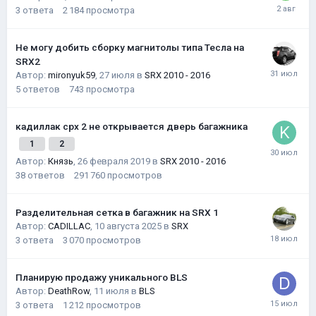
3
ответа
2 184
просмотра
Не могу добить сборку магнитолы типа Тесла на
SRX2
Автор:
mironyuk59
,
27 июля
в
SRX 2010 - 2016
5
ответов
743
просмотра
кадиллак срх 2 не открывается дверь багажника
1
2
Автор:
Князь
,
26 февраля 2019
в
SRX 2010 - 2016
38
ответов
291 760
просмотров
Разделительная сетка в багажник на SRX 1
Автор:
CADILLAC
,
10 августа 2025
в
SRX
3
ответа
3 070
просмотров
Планирую продажу уникального BLS
Автор:
DeathRow
,
11 июля
в
BLS
3
ответа
1 212
просмотров